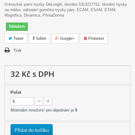
O-kroužek parní trysky DeLonghi, těsnění 5313217751, těsnění trysky
na mléko, náhradní gumička trysky páry, ECAM, ESAM, ETAM,
Magnifica, Dinamica, PrimaDonna
Skladem
Tweet
Sdílet
Google+
Pinterest
Tisk
32 Kč
s DPH
Počet
Minimální množství pro objednání je
5
Přidat do košíku