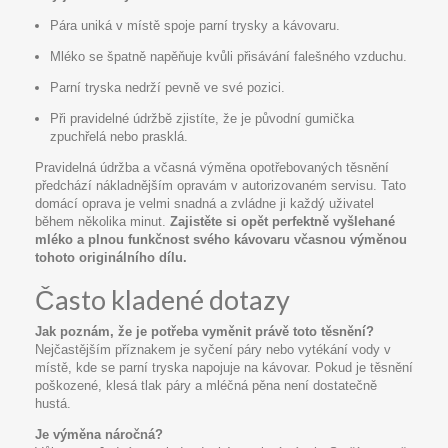
Pára uniká v místě spoje parní trysky a kávovaru.
Mléko se špatně napěňuje kvůli přisávání falešného vzduchu.
Parní tryska nedrží pevně ve své pozici.
Při pravidelné údržbě zjistíte, že je původní gumička
zpuchřelá nebo prasklá.
Pravidelná údržba a včasná výměna opotřebovaných těsnění
předchází nákladnějším opravám v autorizovaném servisu. Tato
domácí oprava je velmi snadná a zvládne ji každý uživatel
během několika minut.
Zajistěte si opět perfektně vyšlehané
mléko a plnou funkčnost svého kávovaru včasnou výměnou
tohoto originálního dílu.
Často kladené dotazy
Jak poznám, že je potřeba vyměnit právě toto těsnění?
Nejčastějším příznakem je syčení páry nebo vytékání vody v
místě, kde se parní tryska napojuje na kávovar. Pokud je těsnění
poškozené, klesá tlak páry a mléčná pěna není dostatečně
hustá.
Je výměna náročná?