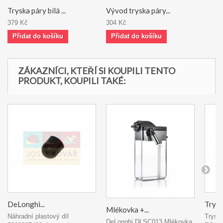
Tryska páry bílá ...
Vývod tryska páry...
379 Kč
304 Kč
Přidat do košíku
Přidat do košíku
ZÁKAZNÍCI, KTEŘÍ SI KOUPILI TENTO
PRODUKT, KOUPILI TAKÉ:
DeLonghi...
Tryska
Mlékovka +...
Náhradní plastový díl
Tryska
DeLonghi DLSC013 Mlékovka