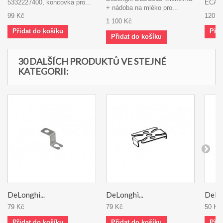
5332227400, koncovka pro...
ECAM -
+ nádoba na mléko pro...
99 Kč
120 K
1 100 Kč
Přidat do košíku
Přid
Přidat do košíku
30 DALŠÍCH PRODUKTŮ VE STEJNÉ
KATEGORII:
DeLonghi...
DeLonghi...
DeLon
79 Kč
79 Kč
50 Kč
Přidat do košíku
Přidat do košíku
Přid