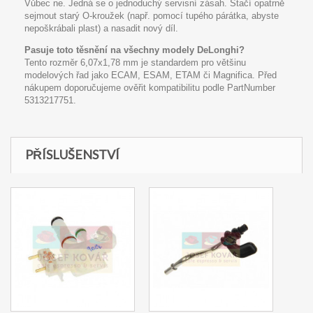
Vůbec ne. Jedná se o jednoduchý servisní zásah. Stačí opatrně
sejmout starý O-kroužek (např. pomocí tupého párátka, abyste
nepoškrábali plast) a nasadit nový díl.
Pasuje toto těsnění na všechny modely DeLonghi?
Tento rozměr 6,07x1,78 mm je standardem pro většinu
modelových řad jako ECAM, ESAM, ETAM či Magnifica. Před
nákupem doporučujeme ověřit kompatibilitu podle PartNumber
5313217751.
PŘÍSLUŠENSTVÍ