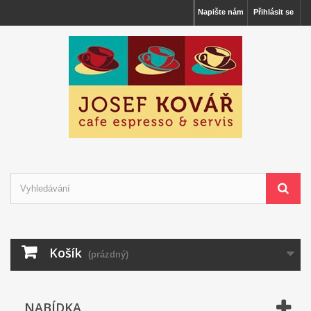
Napište nám
Přihlásit se
Košík
(prázdný)
NABÍDKA