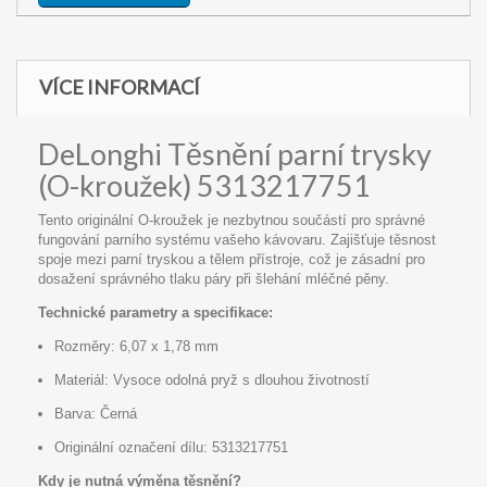
VÍCE INFORMACÍ
DeLonghi Těsnění parní trysky
(O-kroužek) 5313217751
Tento originální O-kroužek je nezbytnou součástí pro správné
fungování parního systému vašeho kávovaru. Zajišťuje těsnost
spoje mezi parní tryskou a tělem přístroje, což je zásadní pro
dosažení správného tlaku páry při šlehání mléčné pěny.
Technické parametry a specifikace:
Rozměry: 6,07 x 1,78 mm
Materiál: Vysoce odolná pryž s dlouhou životností
Barva: Černá
Originální označení dílu: 5313217751
Kdy je nutná výměna těsnění?