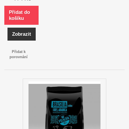
Přidat do
košíku
Zobrazit
Přidat k
porovnání