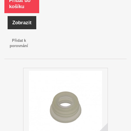
Přidat do
košíku
Zobrazit
Přidat k
porovnání