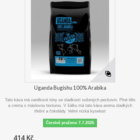
Uganda Bugishu 100% Arabika
Tato káva má vanilkové tóny se sladkostí sušených peckovin. Plné tělo
a crema s máslovou texturou. V šálku má tato káva aroma sladkých
třešní a čokolády. Velmi nízká kyselost
Čerstvě praženo 7.7.2026
414 Kč