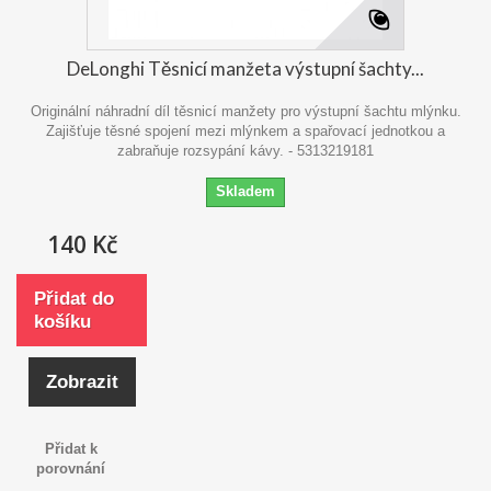
DeLonghi Těsnicí manžeta výstupní šachty...
Originální náhradní díl těsnicí manžety pro výstupní šachtu mlýnku.
Zajišťuje těsné spojení mezi mlýnkem a spařovací jednotkou a
zabraňuje rozsypání kávy. - 5313219181
Skladem
140 Kč
Přidat do
košíku
Zobrazit
Přidat k
porovnání