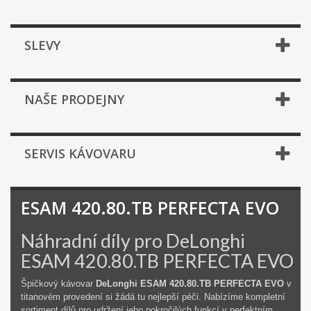
SLEVY
NAŠE PRODEJNY
SERVIS KÁVOVARU
ESAM 420.80.TB PERFECTA EVO
Náhradní díly pro DeLonghi
ESAM 420.80.TB PERFECTA EVO
Špičkový kávovar
DeLonghi ESAM 420.80.TB PERFECTA EVO
v
titanovém provedení si žádá tu nejlepší péči. Nabízíme kompletní
sortiment dílů pro udržení jeho pokročilých funkcí v perfektním