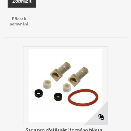
Zobrazit
Přidat k
porovnání
Sada pro přetěsnění topného tělesa...