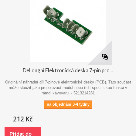
DeLonghi Elektronická deska 7-pin pro...
Originální náhradní díl 7-pinové elektronické desky (PCB). Tato součást
může sloužit jako propojovací modul nebo řídit specifickou funkci v
rámci kávovaru. - 5213214281
na objednání 3-4 týdny
212 Kč
Přidat do