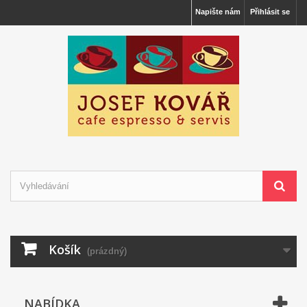
Napište nám
Přihlásit se
Košík
(prázdný)
NABÍDKA