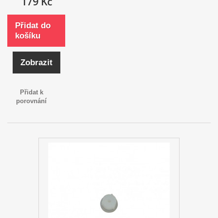
179 Kč
Přidat do
košíku
Zobrazit
Přidat k
porovnání