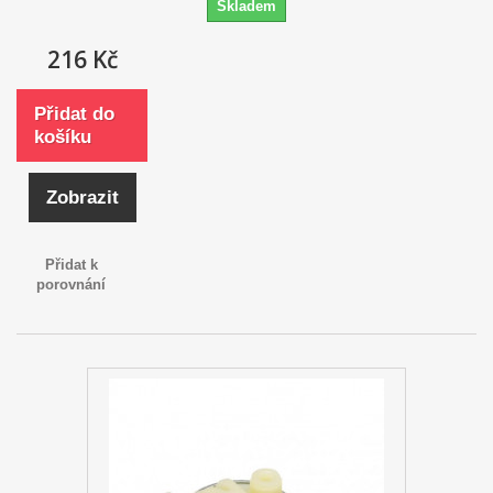
Skladem
216 Kč
Přidat do
košíku
Zobrazit
Přidat k
porovnání