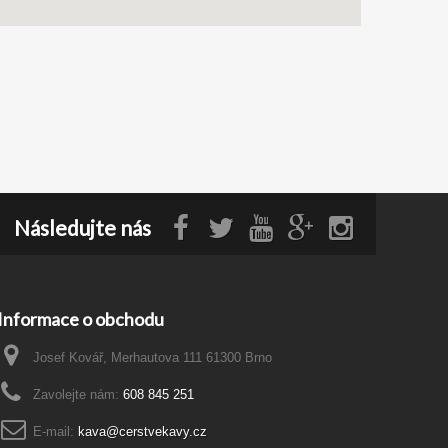
Následujte nás
Informace o obchodu
Josef Kovář, Merhautova 111 61300 Brno
Zavolejte nám:
608 845 251
E-mail:
kava@cerstvekavy.cz