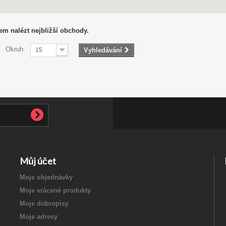
em nalézt nejbližší obchody.
Okruh:
15
Vyhledávání
Můj účet
Moje objednávky
Moje vrácené produkty
Moje dobropisy
Moje adresy