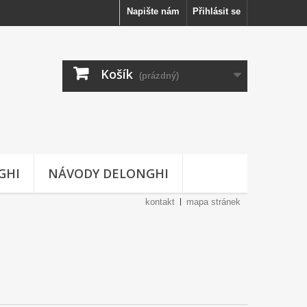
Napište nám
Přihlásit se
Košík
(prázdný)
GHI
NÁVODY DELONGHI
kontakt
mapa stránek