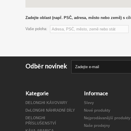
Zadejte oblast (např. PSČ, adresa, město nebo země) s cíl
Vaše poloha:
Odběr novinek
Kategorie
Informace
DELONGHI KÁVOVARY
Slevy
DeLONGHI NÁHRADNÍ DÍLY
Nové produkty
DELONGHI
Nejprodávanější produkty
PŘÍSLUŠENSTVÍ
Naše prodejny
KÁVA ARABICA