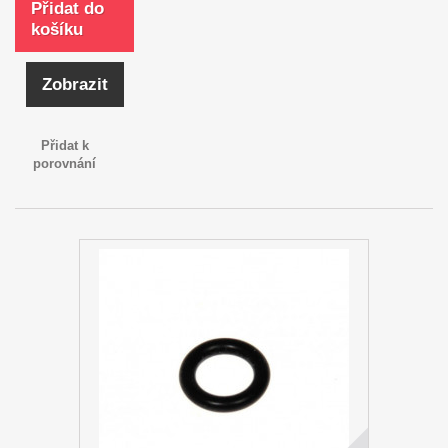
Přidat do
košíku
Zobrazit
Přidat k
porovnání