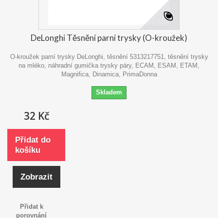
DeLonghi Těsnění parní trysky (O-kroužek)
O-kroužek parní trysky DeLonghi, těsnění 5313217751, těsnění trysky
na mléko, náhradní gumička trysky páry, ECAM, ESAM, ETAM,
Magnifica, Dinamica, PrimaDonna
Skladem
32 Kč
Přidat do
košíku
Zobrazit
Přidat k
porovnání