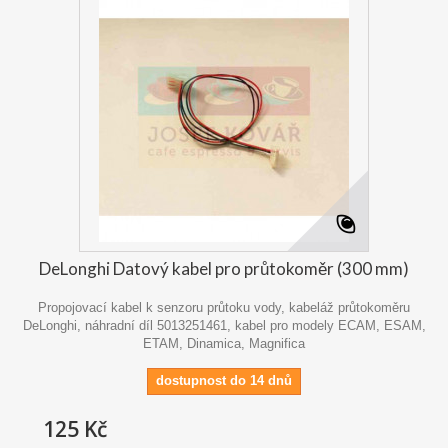
DeLonghi Datový kabel pro průtokoměr (300 mm)
Propojovací kabel k senzoru průtoku vody, kabeláž průtokoměru
DeLonghi, náhradní díl 5013251461, kabel pro modely ECAM, ESAM,
ETAM, Dinamica, Magnifica
dostupnost do 14 dnů
125 Kč