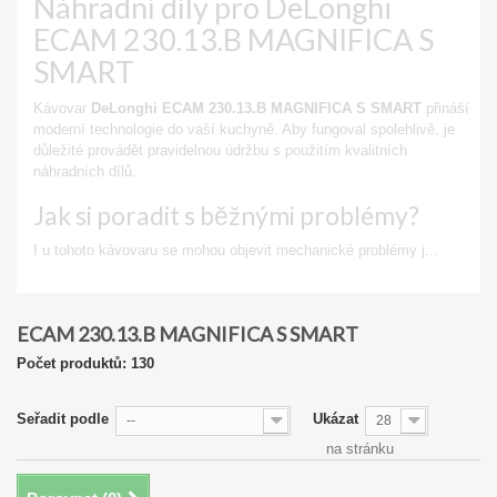
Náhradní díly pro DeLonghi
ECAM 230.13.B MAGNIFICA S
SMART
Kávovar
DeLonghi ECAM 230.13.B MAGNIFICA S SMART
přináší
moderní technologie do vaší kuchyně. Aby fungoval spolehlivě, je
důležité provádět pravidelnou údržbu s použitím kvalitních
náhradních dílů.
Jak si poradit s běžnými problémy?
I u tohoto kávovaru se mohou objevit mechanické problémy j...
Zobrazit
ECAM 230.13.B MAGNIFICA S SMART
Počet produktů: 130
Seřadit podle
Ukázat
--
28
na stránku