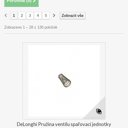
Porovnat (
0
)
1
2
3
4
5
Zobrazit vše
Zobrazeno 1 – 28 z 130 položek
DeLonghi Pružina ventilu spařovací jednotky