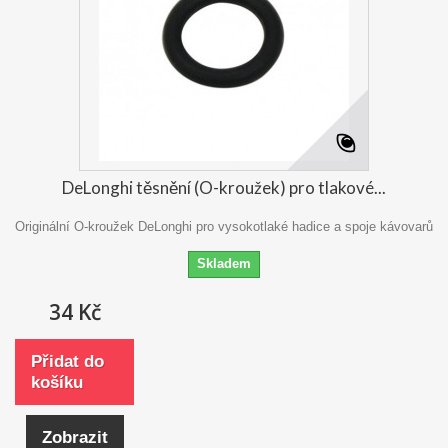
DeLonghi těsnění (O-kroužek) pro tlakové...
Originální O-kroužek DeLonghi pro vysokotlaké hadice a spoje kávovarů
Skladem
34 Kč
Přidat do
košíku
Zobrazit