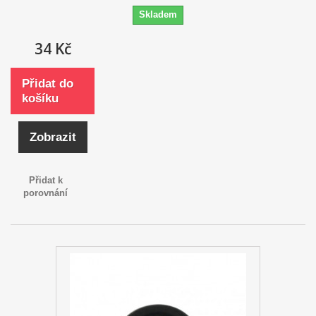
Skladem
34 Kč
Přidat do
košíku
Zobrazit
Přidat k
porovnání