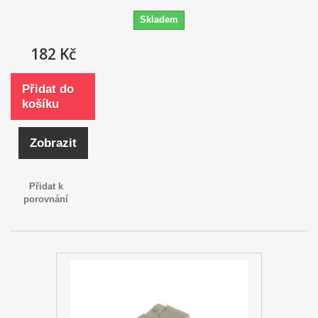
Skladem
182 Kč
Přidat do
košíku
Zobrazit
Přidat k
porovnání