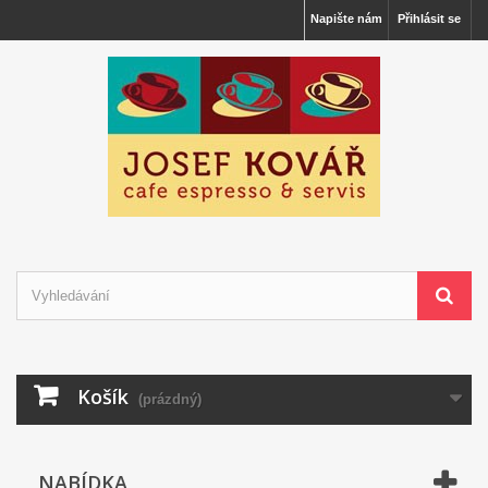
Napište nám
Přihlásit se
Košík
(prázdný)
NABÍDKA