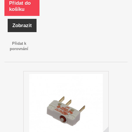
Přidat do
košíku
Zobrazit
Přidat k
porovnání