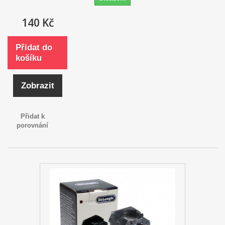
140 Kč
Přidat do
košíku
Zobrazit
Přidat k
porovnání