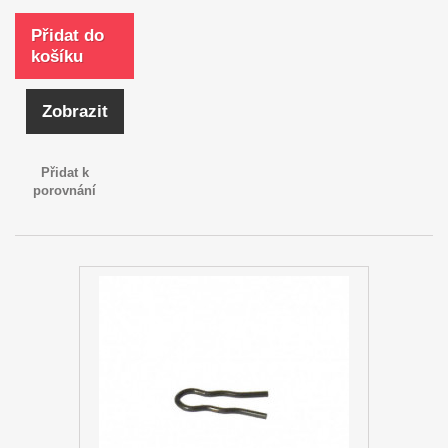
Přidat do
košíku
Zobrazit
Přidat k
porovnání