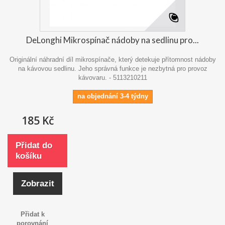
DeLonghi Mikrospínač nádoby na sedlinu pro...
Originální náhradní díl mikrospínače, který detekuje přítomnost nádoby
na kávovou sedlinu. Jeho správná funkce je nezbytná pro provoz
kávovaru. - 5113210211
na objednání 3-4 týdny
185 Kč
Přidat do
košíku
Zobrazit
Přidat k
porovnání