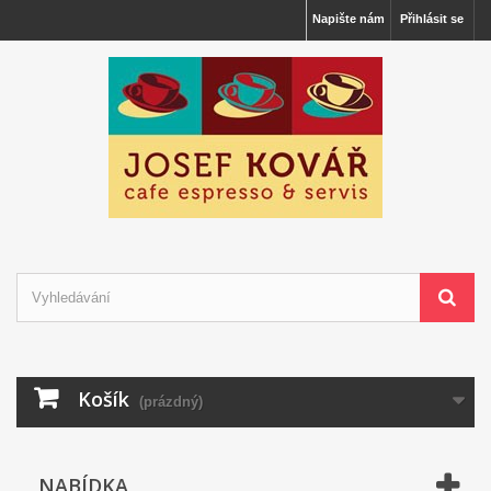
Napište nám
Přihlásit se
Košík
(prázdný)
NABÍDKA