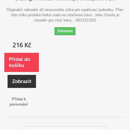
Originální náhradní díl nerezového sítka pro spařovací jednotku. Přes
toto sítko protéká horká voda na stlačenou kávu. Jeho čistota je
zásadní pro chuť kávy. - 6013213181
Skladem
216 Kč
Přidat do
košíku
Zobrazit
Přidat k
porovnání