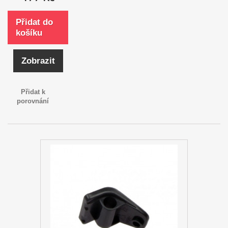
Přidat do
košíku
Zobrazit
Přidat k
porovnání