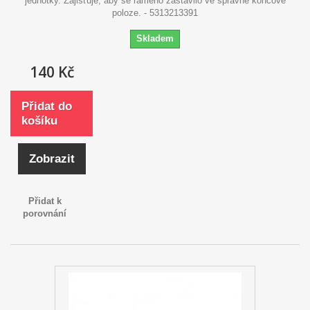
jednotky. Zajišťuje, aby se rameno zastavilo ve správné koncové
poloze. - 5313213391
Skladem
140 Kč
Přidat do
košíku
Zobrazit
Přidat k
porovnání