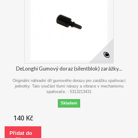
DeLonghi Gumový doraz (silentblok) zarážky...
Originální náhradní díl gumového dorazu pro zarážku spařovací
jednotky. Tato součást tlumí nárazy a vibrace v mechanismu
spařovače. - 5313213431
Skladem
140 Kč
Přidat do