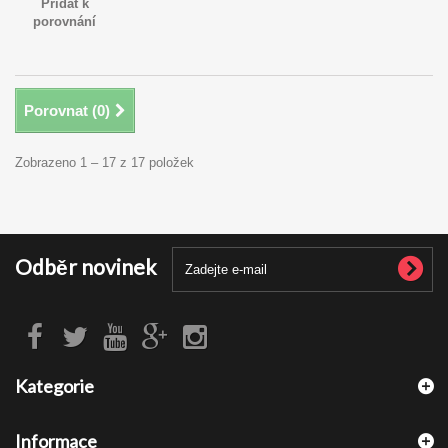
Přidat k
porovnání
Porovnat (
0
)
Zobrazeno 1 – 17 z 17 položek
Odběr novinek
Kategorie
Informace