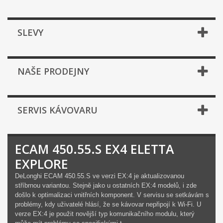
SLEVY
NAŠE PRODEJNY
SERVIS KÁVOVARU
ECAM 450.55.S EX4 ELETTA
EXPLORE
DeLonghi ECAM 450.55.S ve verzi EX:4 je aktualizovanou
stříbrnou variantou. Stejně jako u ostatních EX:4 modelů, i zde
došlo k optimalizaci vnitřních komponent. V servisu se setkávám s
problémy, kdy uživatelé hlásí, že se kávovar nepřipojí k Wi-Fi. U
verze EX:4 je použit novější typ komunikačního modulu, který