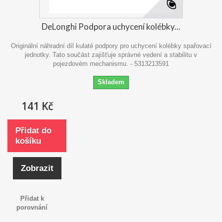
DeLonghi Podpora uchycení kolébky...
Originální náhradní díl kulaté podpory pro uchycení kolébky spařovací
jednotky. Tato součást zajišťuje správné vedení a stabilitu v
pojezdovém mechanismu. - 5313213591
Skladem
141 Kč
Přidat do
košíku
Zobrazit
Přidat k
porovnání