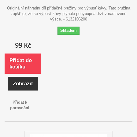
Originální náhradní díl přítlačné pružiny pro výpusť kávy. Tato pružina
zajišťuje, že se výpusť kávy plynule pohybuje a drží v nastavené
výšce. - 6132106200
Skladem
99 Kč
Přidat do
košíku
Zobrazit
Přidat k
porovnání