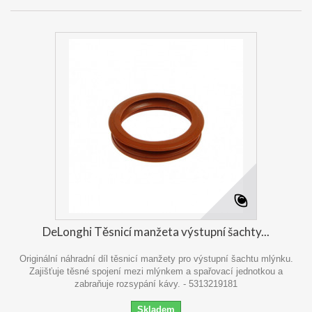
DeLonghi Těsnicí manžeta výstupní šachty...
Originální náhradní díl těsnicí manžety pro výstupní šachtu mlýnku.
Zajišťuje těsné spojení mezi mlýnkem a spařovací jednotkou a
zabraňuje rozsypání kávy. - 5313219181
Skladem