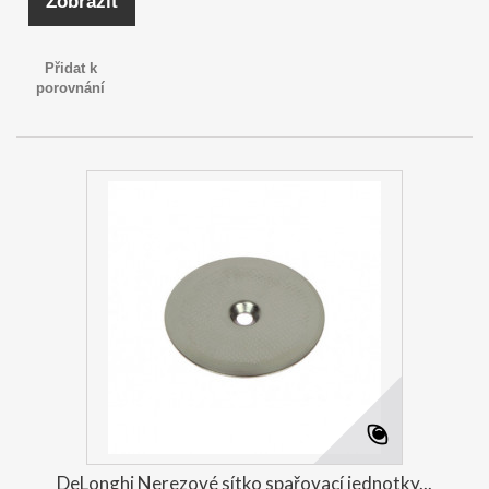
Zobrazit
Přidat k
porovnání
DeLonghi Nerezové sítko spařovací jednotky...