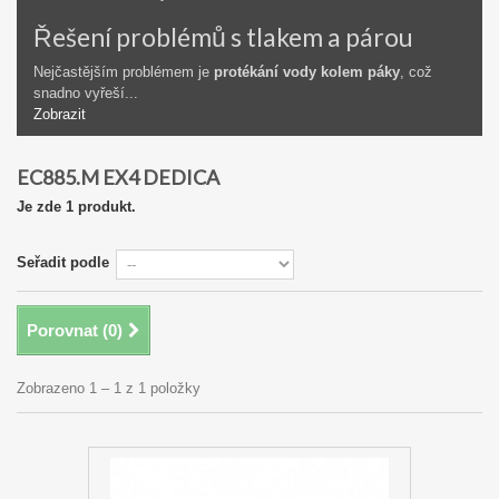
Řešení problémů s tlakem a párou
Nejčastějším problémem je
protékání vody kolem páky
, což
snadno vyřeší...
Zobrazit
EC885.M EX4 DEDICA
Je zde 1 produkt.
Seřadit podle
Porovnat (
0
)
Zobrazeno 1 – 1 z 1 položky