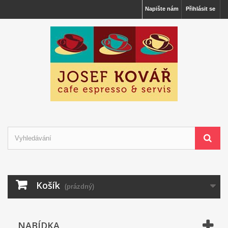
Napište nám
Přihlásit se
Košík
(prázdný)
NABÍDKA