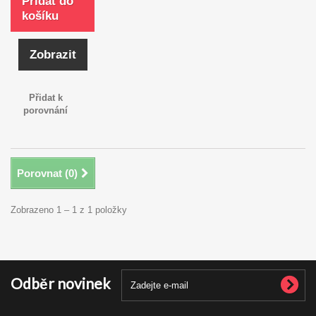
Přidat do
košíku
Zobrazit
Přidat k
porovnání
Porovnat (
0
)
Zobrazeno 1 – 1 z 1 položky
Odběr novinek