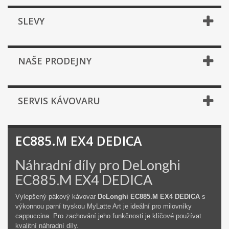
SLEVY
NAŠE PRODEJNY
SERVIS KÁVOVARU
EC885.M EX4 DEDICA
Náhradní díly pro DeLonghi
EC885.M EX4 DEDICA
Vylepšený pákový kávovar
DeLonghi EC885.M EX4 DEDICA
s
výkonnou parní tryskou MyLatte Art je ideální pro milovníky
cappuccina. Pro zachování jeho funkčnosti je klíčové používat
kvalitní náhradní díly.