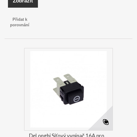
Zobrazit
Přidat k
porovnání
DeLonghi Síťový vypínač 16A pro...