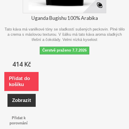
Uganda Bugishu 100% Arabika
Tato káva má vanilkové tóny se sladkostí sušených peckovin. Plné tělo
a crema s máslovou texturou. V šálku má tato káva aroma sladkých
třešní a čokolády. Velmi nízká kyselost
Čerstvě praženo 7.7.2026
414 Kč
Přidat do
košíku
Zobrazit
Přidat k
porovnání