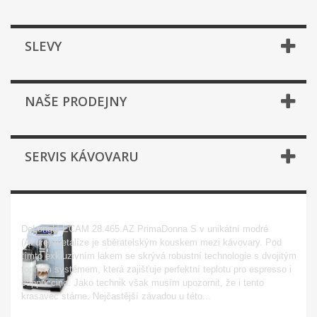
SLEVY
NAŠE PRODEJNY
SERVIS KÁVOVARU
ECAM 28.465.AZ PRIMADONNA S
DeLonghi ECAM 28.465.AZ PrimaDonna S v unikátní modré
(Azure) metalíze je sběratelským kouskem mezi kávovary. Pod
tímto exkluzivním lakem se skrývá robustní technologie s dvojitým
topným systémem, která zajišťuje perfektní teplotu pro espresso i
cappuccino. Jako technik však musím upozornit, že i tento
krasavec stárne. Nejčastější závadou u této...
Zobrazit