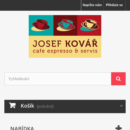
Napište nám
Přihlásit se
Košík
(prázdný)
NABÍDKA