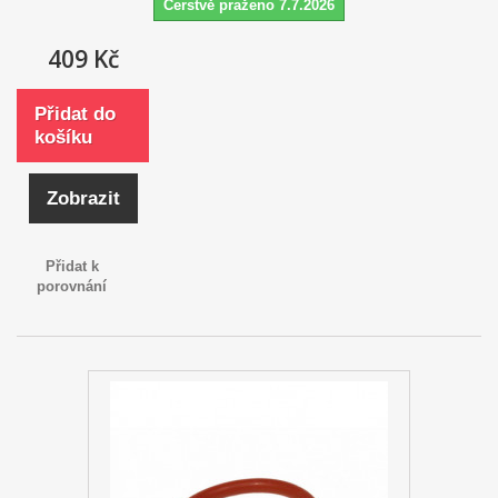
Čerstvě praženo 7.7.2026
409 Kč
Přidat do
košíku
Zobrazit
Přidat k
porovnání