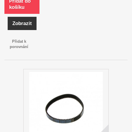
Přidat do
košíku
Zobrazit
Přidat k
porovnání