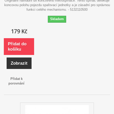
Originální náhradní díl koncového mikrospínače. Tento spínač detekuje
koncovou polohu pojezdu spařovací jednotky a je zásadní pro správnou
funkci celého mechanismu. - 5132110500
Skladem
179 Kč
Přidat do
košíku
Zobrazit
Přidat k
porovnání