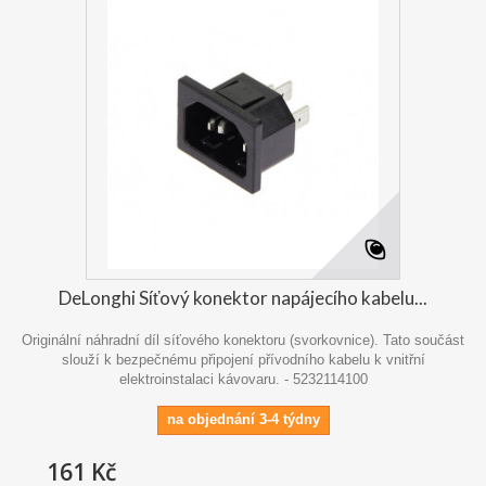
DeLonghi Síťový konektor napájecího kabelu...
Originální náhradní díl síťového konektoru (svorkovnice). Tato součást
slouží k bezpečnému připojení přívodního kabelu k vnitřní
elektroinstalaci kávovaru. - 5232114100
na objednání 3-4 týdny
161 Kč