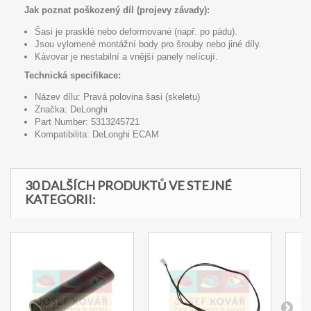
Jak poznat poškozený díl (projevy závady):
Šasi je prasklé nebo deformované (např. po pádu).
Jsou vylomené montážní body pro šrouby nebo jiné díly.
Kávovar je nestabilní a vnější panely nelícují.
Technická specifikace:
Název dílu: Pravá polovina šasi (skeletu)
Značka: DeLonghi
Part Number: 5313245721
Kompatibilita: DeLonghi ECAM
30 DALŠÍCH PRODUKTŮ VE STEJNÉ
KATEGORII: