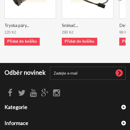
Tryska páry...
Snímač...
DeLon
120 Kč
290 Kč
99 Kč
Přidat do košíku
Přidat do košíku
Přid
Odběr novinek
Kategorie
Informace