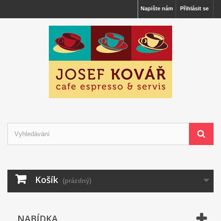
Napište nám
Přihlásit se
Košík
(prázdný)
NABÍDKA