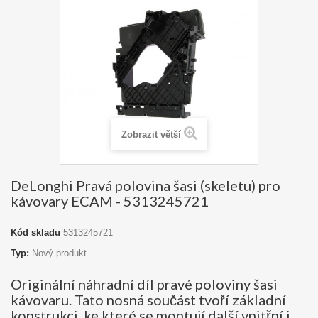
Zobrazit větší
DeLonghi Pravá polovina šasi (skeletu) pro
kávovary ECAM - 5313245721
Kód skladu
5313245721
Typ:
Nový produkt
Originální náhradní díl pravé poloviny šasi
kávovaru. Tato nosná součást tvoří základní
konstrukci, ke které se montují další vnitřní i