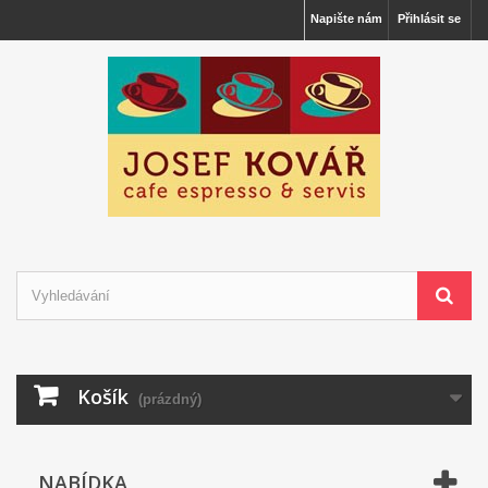
Napište nám
Přihlásit se
Košík
(prázdný)
NABÍDKA