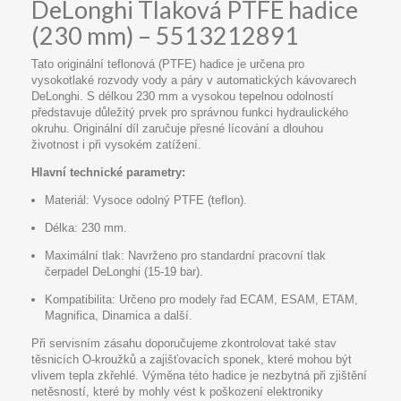
DeLonghi Tlaková PTFE hadice
(230 mm) – 5513212891
Tato originální teflonová (PTFE) hadice je určena pro
vysokotlaké rozvody vody a páry v automatických kávovarech
DeLonghi. S délkou 230 mm a vysokou tepelnou odolností
představuje důležitý prvek pro správnou funkci hydraulického
okruhu. Originální díl zaručuje přesné lícování a dlouhou
životnost i při vysokém zatížení.
Hlavní technické parametry:
Materiál: Vysoce odolný PTFE (teflon).
Délka: 230 mm.
Maximální tlak: Navrženo pro standardní pracovní tlak
čerpadel DeLonghi (15-19 bar).
Kompatibilita: Určeno pro modely řad ECAM, ESAM, ETAM,
Magnifica, Dinamica a další.
Při servisním zásahu doporučujeme zkontrolovat také stav
těsnicích O-kroužků a zajišťovacích sponek, které mohou být
vlivem tepla zkřehlé. Výměna této hadice je nezbytná při zjištění
netěsností, které by mohly vést k poškození elektroniky