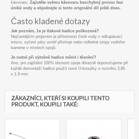
kávovaru.
Zajistěte svému kávovaru bezchybný provoz bez
úniků vody a objednejte si tento originální díl ještě dnes.
Často kladené dotazy
Jak poznám, že je tlaková hadice poškozená?
Nejčastějším projevem je přítomnost čisté vody v odkapávací
misce, syčení páry uvnitř přístroje nebo viditelné stopy vodního
kamene v místech spojů.
Je nutné při výměně hadice měnit i těsnění?
Ano, pro zajištění 100% těsnosti spoje důrazně doporučujeme při
každé demontáži hadice použít nové O-kroužky o rozměru 3,85
x 1,9 mm.
ZÁKAZNÍCI, KTEŘÍ SI KOUPILI TENTO
PRODUKT, KOUPILI TAKÉ: