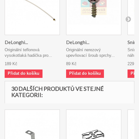
DeLonghi...
DeLonghi...
Sníma
Originální teflonová
Originální nerezový
Snímač
vysokotlaká hadička pro...
upevňovací šroub sprchy...
náhrad
189 Kč
89 Kč
229 K
Přidat do košíku
Přidat do košíku
Přid
30 DALŠÍCH PRODUKTŮ VE STEJNÉ
KATEGORII: