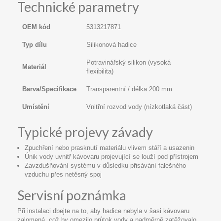
Technické parametry
OEM kód
5313217871
Typ dílu
Silikonová hadice
Potravinářský silikon (vysoká
Materiál
flexibilita)
Barva/Specifikace
Transparentní / délka 200 mm
Umístění
Vnitřní rozvod vody (nízkotlaká část)
Typické projevy závady
Zpuchření nebo prasknutí materiálu vlivem stáří a usazenin
Únik vody uvnitř kávovaru projevující se louží pod přístrojem
Zavzdušňování systému v důsledku přisávání falešného
vzduchu přes netěsný spoj
Servisní poznámka
Při instalaci dbejte na to, aby hadice nebyla v šasi kávovaru
zalomená, což by omezilo průtok vody a nadměrně zatěžovalo