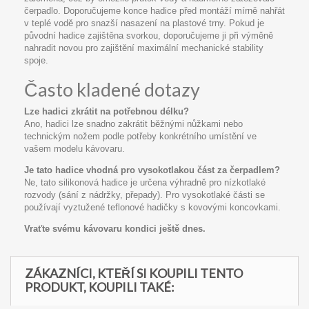
čerpadlo. Doporučujeme konce hadice před montáží mírně nahřát
v teplé vodě pro snazší nasazení na plastové trny. Pokud je
původní hadice zajištěna svorkou, doporučujeme ji při výměně
nahradit novou pro zajištění maximální mechanické stability
spoje.
Často kladené dotazy
Lze hadici zkrátit na potřebnou délku?
Ano, hadici lze snadno zakrátit běžnými nůžkami nebo
technickým nožem podle potřeby konkrétního umístění ve
vašem modelu kávovaru.
Je tato hadice vhodná pro vysokotlakou část za čerpadlem?
Ne, tato silikonová hadice je určena výhradně pro nízkotlaké
rozvody (sání z nádržky, přepady). Pro vysokotlaké části se
používají vyztužené teflonové hadičky s kovovými koncovkami.
Vraťte svému kávovaru kondici ještě dnes.
ZÁKAZNÍCI, KTEŘÍ SI KOUPILI TENTO
PRODUKT, KOUPILI TAKÉ: