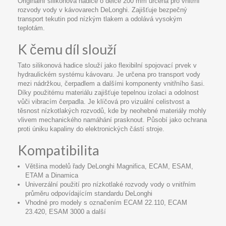
Originální silikonová hadice o délce 200 mm určená pro vnitřní
rozvody vody v kávovarech DeLonghi. Zajišťuje bezpečný
transport tekutin pod nízkým tlakem a odolává vysokým
teplotám.
K čemu díl slouží
Tato silikonová hadice slouží jako flexibilní spojovací prvek v
hydraulickém systému kávovaru. Je určena pro transport vody
mezi nádržkou, čerpadlem a dalšími komponenty vnitřního šasi.
Díky použitému materiálu zajišťuje tepelnou izolaci a odolnost
vůči vibracím čerpadla. Je klíčová pro vizuální celistvost a
těsnost nízkotlakých rozvodů, kde by neohebné materiály mohly
vlivem mechanického namáhání prasknout. Působí jako ochrana
proti úniku kapaliny do elektronických částí stroje.
Kompatibilita
Většina modelů řady DeLonghi Magnifica, ECAM, ESAM,
ETAM a Dinamica
Univerzální použití pro nízkotlaké rozvody vody o vnitřním
průměru odpovídajícím standardu DeLonghi
Vhodné pro modely s označením ECAM 22.110, ECAM
23.420, ESAM 3000 a další