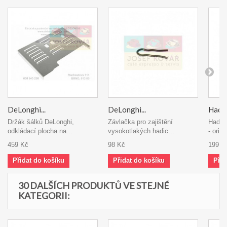
DeLonghi...
DeLonghi...
Hadič
Držák šálků DeLonghi,
Závlačka pro zajištění
Hadičk
odkládací plocha na...
vysokotlakých hadic...
- origi
459 Kč
98 Kč
199 K
Přidat do košíku
Přidat do košíku
Přid
30 DALŠÍCH PRODUKTŮ VE STEJNÉ
KATEGORII: