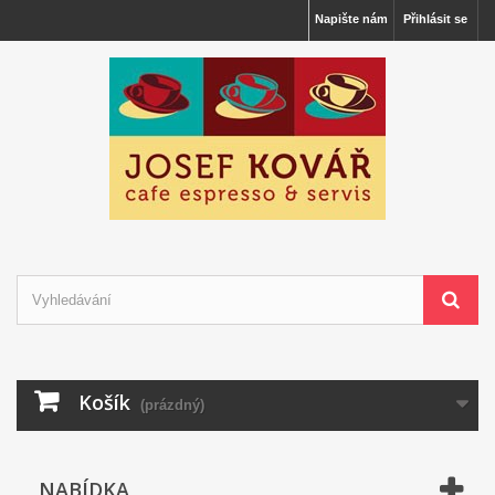
Napište nám
Přihlásit se
Košík
(prázdný)
NABÍDKA