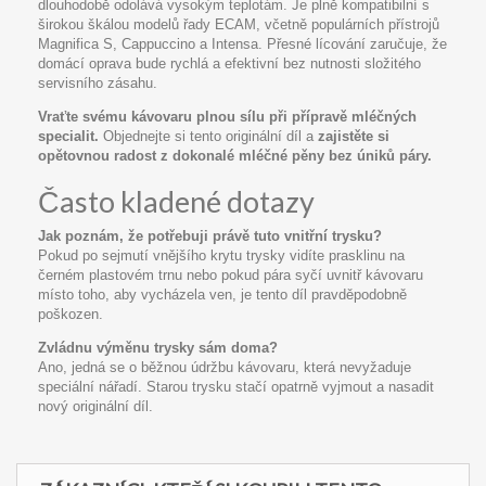
dlouhodobě odolává vysokým teplotám. Je plně kompatibilní s
širokou škálou modelů řady ECAM, včetně populárních přístrojů
Magnifica S, Cappuccino a Intensa. Přesné lícování zaručuje, že
domácí oprava bude rychlá a efektivní bez nutnosti složitého
servisního zásahu.
Vraťte svému kávovaru plnou sílu při přípravě mléčných
specialit.
Objednejte si tento originální díl a
zajistěte si
opětovnou radost z dokonalé mléčné pěny bez úniků páry.
Často kladené dotazy
Jak poznám, že potřebuji právě tuto vnitřní trysku?
Pokud po sejmutí vnějšího krytu trysky vidíte prasklinu na
černém plastovém trnu nebo pokud pára syčí uvnitř kávovaru
místo toho, aby vycházela ven, je tento díl pravděpodobně
poškozen.
Zvládnu výměnu trysky sám doma?
Ano, jedná se o běžnou údržbu kávovaru, která nevyžaduje
speciální nářadí. Starou trysku stačí opatrně vyjmout a nasadit
nový originální díl.