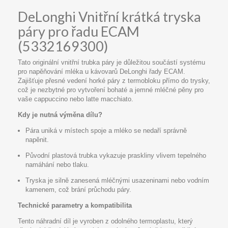
DeLonghi Vnitřní krátká tryska
páry pro řadu ECAM
(5332169300)
Tato originální vnitřní trubka páry je důležitou součástí systému
pro napěňování mléka u kávovarů DeLonghi řady ECAM.
Zajišťuje přesné vedení horké páry z termobloku přímo do trysky,
což je nezbytné pro vytvoření bohaté a jemné mléčné pěny pro
vaše cappuccino nebo latte macchiato.
Kdy je nutná výměna dílu?
Pára uniká v místech spoje a mléko se nedaří správně
napěnit.
Původní plastová trubka vykazuje praskliny vlivem tepelného
namáhání nebo tlaku.
Tryska je silně zanesená mléčnými usazeninami nebo vodním
kamenem, což brání průchodu páry.
Technické parametry a kompatibilita
Tento náhradní díl je vyroben z odolného termoplastu, který