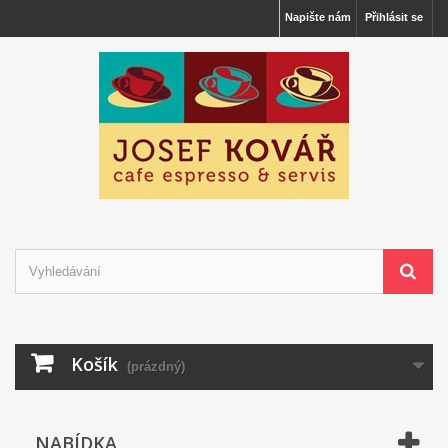
Napište nám
Přihlásit se
Košík
(prázdný)
NABÍDKA