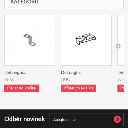
KATEGORII:
DeLonghi...
DeLonghi...
DeLon
79 Kč
79 Kč
50 Kč
Přidat do košíku
Přidat do košíku
Přid
Odběr novinek