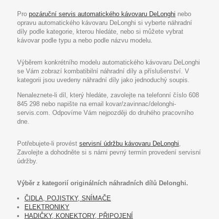
Pro
pozáruční servis automatického kávovaru DeLonghi
nebo
opravu automatického kávovaru DeLonghi si vyberte náhradní
díly podle kategorie, kterou hledáte, nebo si můžete vybrat
kávovar podle typu a nebo podle názvu modelu.
Výběrem konkrétního modelu automatického kávovaru DeLonghi
se Vám zobrazí kombatibilní náhradní díly a příslušenství. V
kategorii jsou uvedeny náhradní díly jako jednoduchý soupis.
Nenaleznete-li díl, který hledáte, zavolejte na telefonní číslo 608
845 298 nebo napište na email kovar/zavinnac/delonghi-
servis.com. Odpovíme Vám nejpozději do druhého pracovního
dne.
Potřebujete-li provést
servisní údržbu kávovaru DeLonghi
,
Zavolejte a dohodněte si s námi pevný termín provedení servisní
údržby.
Výběr z kategorií originálních náhradních dílů Delonghi.
ČIDLA, POJISTKY, SNÍMAČE
ELEKTRONIKY
HADIČKY, KONEKTORY, PŘIPOJENÍ