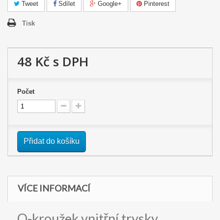
Tweet
Sdílet
Google+
Pinterest
Tisk
48 Kč
s DPH
Počet
Přidat do košíku
VÍCE INFORMACÍ
O-kroužek vnitřní trysky