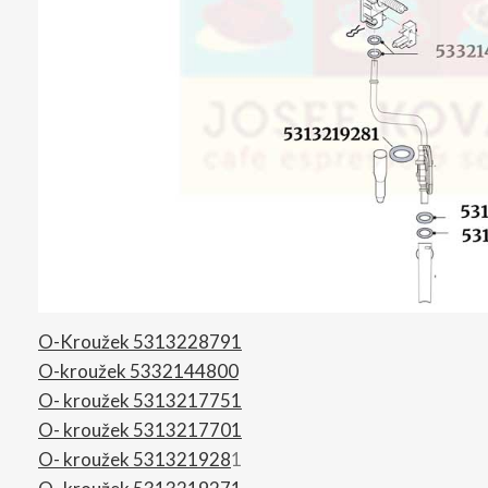
O-Kroužek 5313228791
O-kroužek 5332144800
O- kroužek 5313217751
O- kroužek 5313217701
O- kroužek 531321928
1