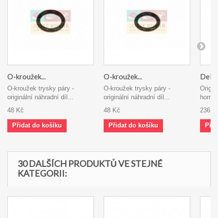
O-kroužek...
O-kroužek...
DeLon
O-kroužek trysky páry -
O-kroužek trysky páry -
Origin
originální náhradní díl...
originální náhradní díl...
horníh
48 Kč
48 Kč
236 K
Přidat do košíku
Přidat do košíku
Přid
30 DALŠÍCH PRODUKTŮ VE STEJNÉ
KATEGORII: