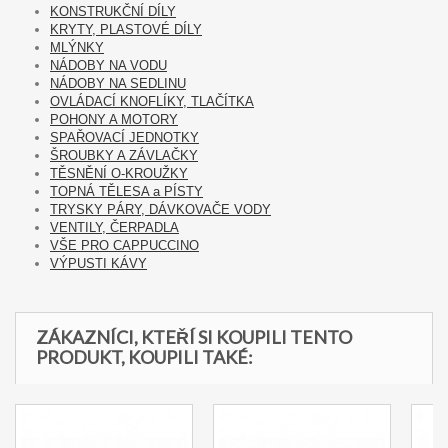
KONSTRUKČNÍ DÍLY
KRYTY, PLASTOVÉ DÍLY
MLÝNKY
NÁDOBY NA VODU
NÁDOBY NA SEDLINU
OVLÁDACÍ KNOFLÍKY, TLAČÍTKA
POHONY A MOTORY
SPAŘOVACÍ JEDNOTKY
ŠROUBKY A ZÁVLAČKY
TĚSNĚNÍ O-KROUŽKY
TOPNÁ TĚLESA a PÍSTY
TRYSKY PÁRY, DÁVKOVAČE VODY
VENTILY, ČERPADLA
VŠE PRO CAPPUCCINO
VÝPUSTI KÁVY
ZÁKAZNÍCI, KTEŘÍ SI KOUPILI TENTO
PRODUKT, KOUPILI TAKÉ: