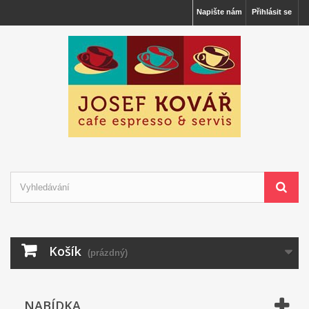
Napište nám
Přihlásit se
Košík
(prázdný)
NABÍDKA