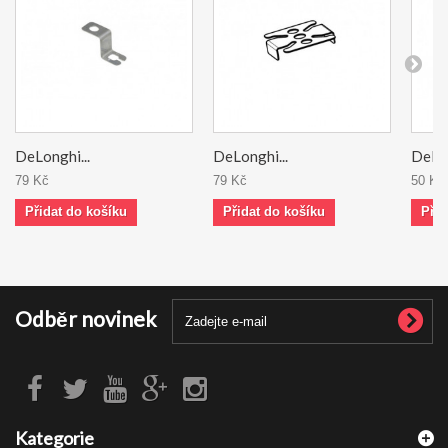
DeLonghi...
DeLonghi...
DeLon
79 Kč
79 Kč
50 Kč
Přidat do košíku
Přidat do košíku
Přid
Odběr novinek
Kategorie