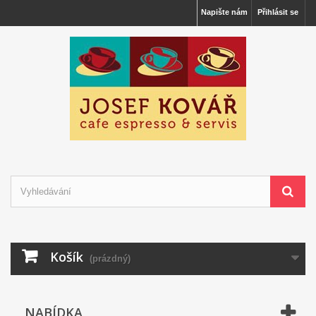
Napište nám
Přihlásit se
Košík
(prázdný)
NABÍDKA