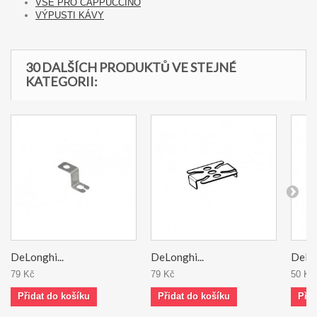
VŠE PRO CAPPUCCINO
VÝPUSTI KÁVY
30 DALŠÍCH PRODUKTŮ VE STEJNÉ
KATEGORII:
DeLonghi...
DeLonghi...
DeLon
79 Kč
79 Kč
50 Kč
Přidat do košíku
Přidat do košíku
Přid