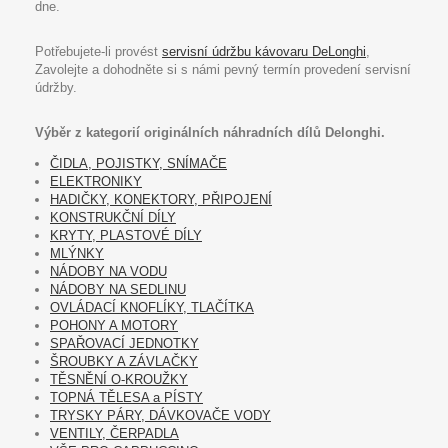
dne.
Potřebujete-li provést
servisní údržbu kávovaru DeLonghi
,
Zavolejte a dohodněte si s námi pevný termín provedení servisní
údržby.
Výběr z kategorií originálních náhradních dílů Delonghi.
ČIDLA, POJISTKY, SNÍMAČE
ELEKTRONIKY
HADIČKY, KONEKTORY, PŘIPOJENÍ
KONSTRUKČNÍ DÍLY
KRYTY, PLASTOVÉ DÍLY
MLÝNKY
NÁDOBY NA VODU
NÁDOBY NA SEDLINU
OVLÁDACÍ KNOFLÍKY, TLAČÍTKA
POHONY A MOTORY
SPAŘOVACÍ JEDNOTKY
ŠROUBKY A ZÁVLAČKY
TĚSNĚNÍ O-KROUŽKY
TOPNÁ TĚLESA a PÍSTY
TRYSKY PÁRY, DÁVKOVAČE VODY
VENTILY, ČERPADLA