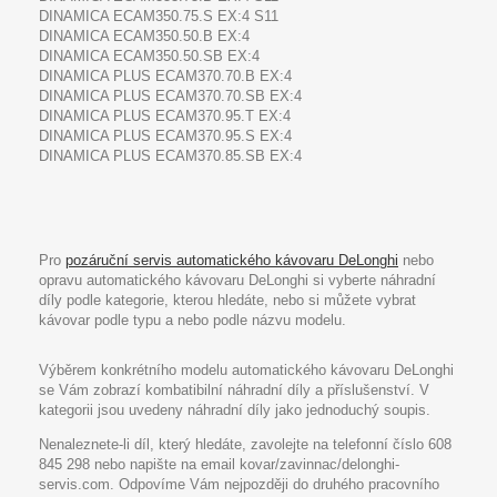
DINAMICA ECAM350.75.S EX:4 S11
DINAMICA ECAM350.50.B EX:4
DINAMICA ECAM350.50.SB EX:4
DINAMICA PLUS ECAM370.70.B EX:4
DINAMICA PLUS ECAM370.70.SB EX:4
DINAMICA PLUS ECAM370.95.T EX:4
DINAMICA PLUS ECAM370.95.S EX:4
DINAMICA PLUS ECAM370.85.SB EX:4
Pro
pozáruční servis automatického kávovaru DeLonghi
nebo
opravu automatického kávovaru DeLonghi si vyberte náhradní
díly podle kategorie, kterou hledáte, nebo si můžete vybrat
kávovar podle typu a nebo podle názvu modelu.
Výběrem konkrétního modelu automatického kávovaru DeLonghi
se Vám zobrazí kombatibilní náhradní díly a příslušenství. V
kategorii jsou uvedeny náhradní díly jako jednoduchý soupis.
Nenaleznete-li díl, který hledáte, zavolejte na telefonní číslo 608
845 298 nebo napište na email kovar/zavinnac/delonghi-
servis.com. Odpovíme Vám nejpozději do druhého pracovního