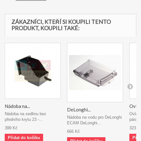
ZÁKAZNÍCI, KTEŘÍ SI KOUPILI TENTO
PRODUKT, KOUPILI TAKÉ:
Nádoba na...
Ovlád
DeLonghi...
Nádoba na sedlinu bez
Ovláda
Nádoba na vodu pro DeLonghi
předního krytu 23 -...
pára - 
ECAM DeLonghi...
399 Kč
323 K
666 Kč
Přidat do košíku
Přid