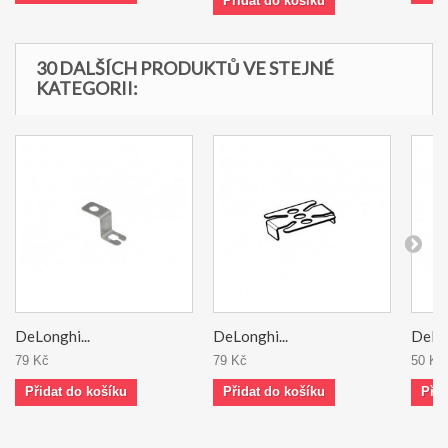
Přidat do košíku
30 DALŠÍCH PRODUKTŮ VE STEJNÉ
KATEGORII:
DeLonghi...
DeLonghi...
DeLon
79 Kč
79 Kč
50 Kč
Přidat do košíku
Přidat do košíku
Přid