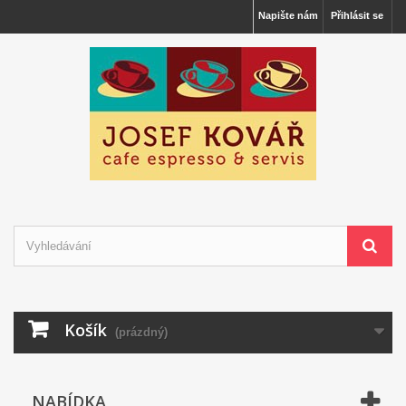
Napište nám
Přihlásit se
Košík
(prázdný)
NABÍDKA