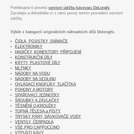
Potřebujete-li provést
servisní údržbu kávovaru DeLonghi
,
Zavolejte a dohodněte si s námi pevný termín provedení servisní
údržby.
Výběr z kategorií originálních náhradních dílů Delonghi.
ČIDLA, POJISTKY, SNÍMAČE
ELEKTRONIKY
HADIČKY, KONEKTORY, PŘIPOJENÍ
KONSTRUKČNÍ DÍLY
KRYTY, PLASTOVÉ DÍLY
MLÝNKY
NÁDOBY NA VODU
NÁDOBY NA SEDLINU
OVLÁDACÍ KNOFLÍKY, TLAČÍTKA
POHONY A MOTORY
SPAŘOVACÍ JEDNOTKY
ŠROUBKY A ZÁVLAČKY
TĚSNĚNÍ O-KROUŽKY
TOPNÁ TĚLESA a PÍSTY
TRYSKY PÁRY, DÁVKOVAČE VODY
VENTILY, ČERPADLA
VŠE PRO CAPPUCCINO
VÝPUSTI KÁVY