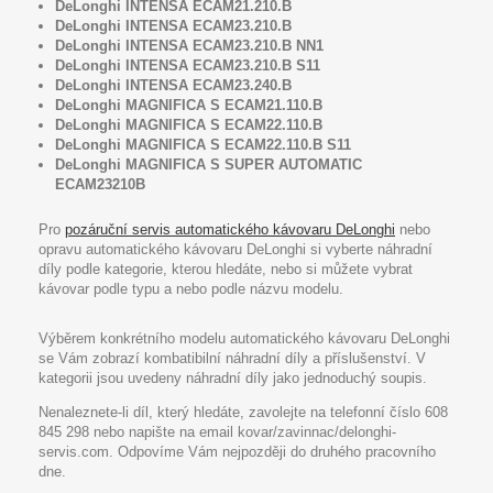
DeLonghi INTENSA ECAM21.210.B
DeLonghi INTENSA ECAM23.210.B
DeLonghi INTENSA ECAM23.210.B NN1
DeLonghi INTENSA ECAM23.210.B S11
DeLonghi INTENSA ECAM23.240.B
DeLonghi MAGNIFICA S ECAM21.110.B
DeLonghi MAGNIFICA S ECAM22.110.B
DeLonghi MAGNIFICA S ECAM22.110.B S11
DeLonghi MAGNIFICA S SUPER AUTOMATIC
ECAM23210B
Pro
pozáruční servis automatického kávovaru DeLonghi
nebo
opravu automatického kávovaru DeLonghi si vyberte náhradní
díly podle kategorie, kterou hledáte, nebo si můžete vybrat
kávovar podle typu a nebo podle názvu modelu.
Výběrem konkrétního modelu automatického kávovaru DeLonghi
se Vám zobrazí kombatibilní náhradní díly a příslušenství. V
kategorii jsou uvedeny náhradní díly jako jednoduchý soupis.
Nenaleznete-li díl, který hledáte, zavolejte na telefonní číslo 608
845 298 nebo napište na email kovar/zavinnac/delonghi-
servis.com. Odpovíme Vám nejpozději do druhého pracovního
dne.