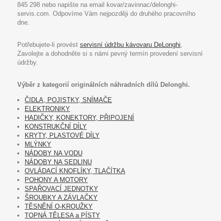
845 298 nebo napište na email kovar/zavinnac/delonghi-
servis.com. Odpovíme Vám nejpozději do druhého pracovního
dne.
Potřebujete-li provést
servisní údržbu kávovaru DeLonghi
,
Zavolejte a dohodněte si s námi pevný termín provedení servisní
údržby.
Výběr z kategorií originálních náhradních dílů Delonghi.
ČIDLA, POJISTKY, SNÍMAČE
ELEKTRONIKY
HADIČKY, KONEKTORY, PŘIPOJENÍ
KONSTRUKČNÍ DÍLY
KRYTY, PLASTOVÉ DÍLY
MLÝNKY
NÁDOBY NA VODU
NÁDOBY NA SEDLINU
OVLÁDACÍ KNOFLÍKY, TLAČÍTKA
POHONY A MOTORY
SPAŘOVACÍ JEDNOTKY
ŠROUBKY A ZÁVLAČKY
TĚSNĚNÍ O-KROUŽKY
TOPNÁ TĚLESA a PÍSTY