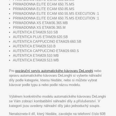
PRIMADONNA ELITE ECAM 650.75.MS
PRIMADONNA ELITE ECAM 650.85.MS
PRIMADONNA ELITE ECAM 650.55.MS EXECUTION :1
PRIMADONNA ELITE ECAM 650.75.MS EXECUTION :1
PRIMADONNA XS ETAM36.365.MB
PRIMADONNA XS ETAM36.365.M
AUTENTICA ETAM29.510.SB
AUTENTICA PLUS ETAM29.620.SB
AUTENTICA CAPPUCCINO ETAM29.660.SB
AUTENTICA ETAM29.510.B
AUTENTICA CAPPUCCINO ETAM29.660.S
AUTENTICA ETAM29.510.WB
AUTENTICA ETAM29.513.WB
Pro
pozáruční servis automatického kávovaru DeLonghi
nebo
opravu automatického kávovaru DeLonghi si vyberte náhradní
díly podle kategorie, kterou hledáte, nebo si můžete vybrat
kávovar podle typu a nebo podle názvu modelu.
Výběrem konkrétního modelu automatického kávovaru DeLonghi
se Vám zobrazí kombatibilní náhradní díly a příslušenství. V
kategorii jsou uvedeny náhradní díly jako jednoduchý soupis.
Nenaleznete-li díl, který hledáte, zavolejte na telefonní číslo 608