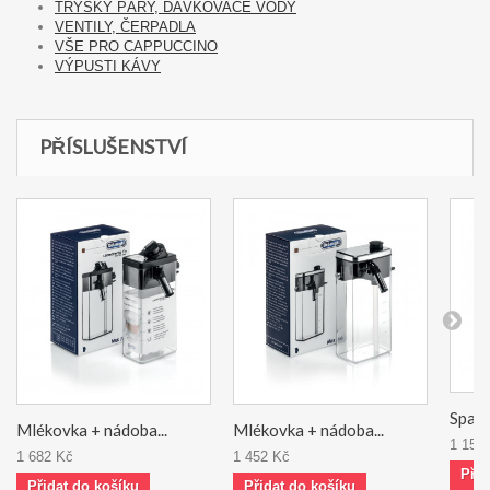
TRYSKY PÁRY, DÁVKOVAČE VODY
VENTILY, ČERPADLA
VŠE PRO CAPPUCCINO
VÝPUSTI KÁVY
PŘÍSLUŠENSTVÍ
Spařo
Mlékovka + nádoba...
Mlékovka + nádoba...
1 150
1 682 Kč
1 452 Kč
Přid
Přidat do košíku
Přidat do košíku