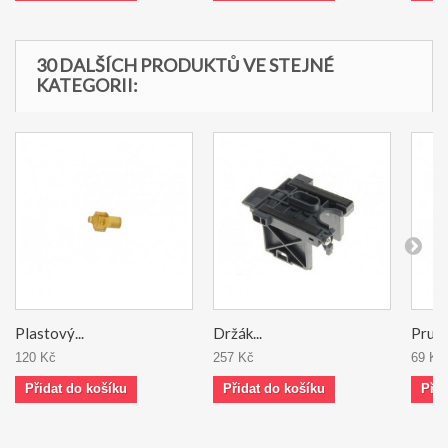
30 DALŠÍCH PRODUKTŮ VE STEJNÉ
KATEGORII:
Plastový...
Držák...
Pružin
120 Kč
257 Kč
69 Kč
Přidat do košíku
Přidat do košíku
Přid