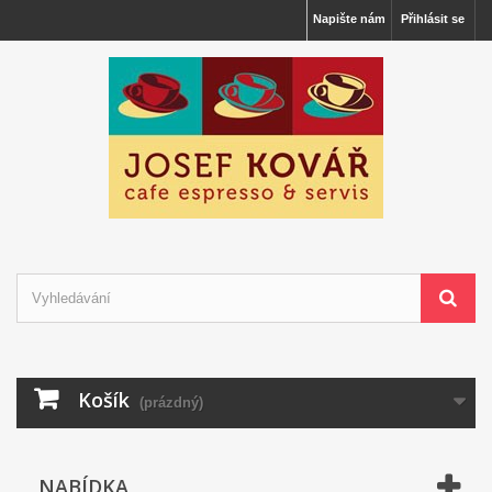
Napište nám
Přihlásit se
Košík
(prázdný)
NABÍDKA