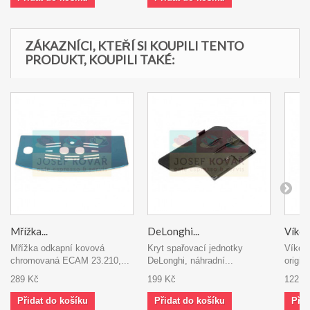
ZÁKAZNÍCI, KTEŘÍ SI KOUPILI TENTO
PRODUKT, KOUPILI TAKÉ:
Mřížka...
DeLonghi...
Víko 
Mřížka odkapní kovová
Kryt spařovací jednotky
Víko o
chromovaná ECAM 23.210,...
DeLonghi, náhradní...
originá
289 Kč
199 Kč
122 K
Přidat do košíku
Přidat do košíku
Přid