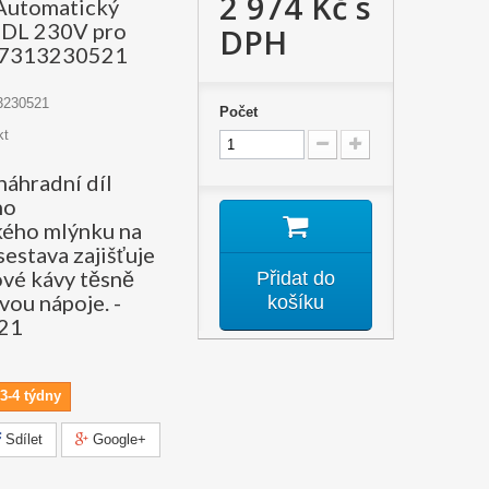
2 974 Kč
s
Automatický
 DL 230V pro
DPH
- 7313230521
3230521
Počet
kt
náhradní díl
ho
kého mlýnku na
sestava zajišťuje
ové kávy těsně
Přidat do
vou nápoje. -
košíku
21
3-4 týdny
Sdílet
Google+