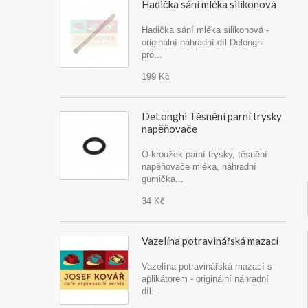
Hadička sání mléka silikonová
Hadička sání mléka silikonová -
originální náhradní díl Delonghi
pro...
199 Kč
DeLonghi Těsnění parní trysky
napěňovače
O-kroužek parní trysky, těsnění
napěňovače mléka, náhradní
gumička...
34 Kč
Vazelína potravinářská mazací
Vazelína potravinářská mazací s
aplikátorem - originální náhradní
díl...