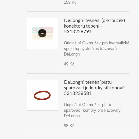
159 Kč
DeLonghi těsnění (o-kroužek)
konektoru topení –
5313228791
Originální O-kroužek pro hydraulické
spoje topných těles kávovarů
DeLonghi
49 Kč
DeLonghi těsnění pístu
spařovací jednotky silikonové –
5313238581
Originální O-kroužek pístu
spařovací komory pro kávovary
DeLonghi...
98 Kč