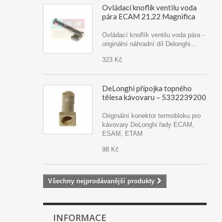
Ovládací knoflík ventilu voda
pára ECAM 21,22 Magnifica
Ovládací knoflík ventilu voda pára -
originální náhradní díl Delonghi...
323 Kč
DeLonghi přípojka topného
tělesa kávovaru – 5332239200
Originální konektor termobloku pro
kávovary DeLonghi řady ECAM,
ESAM, ETAM
98 Kč
Všechny nejprodávanější produkty
INFORMACE