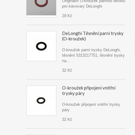
Originální O-kroužek parního okruhu
pro kávovary DeLonghi
29 Kč
DeLonghi Těsnění parní trysky
(O-kroužek)
O-kroužek parní trysky DeLonghi,
těsnění 5313217751, těsnění trysky
na...
32 Kč
O-kroužek připojení vnitřní
trysky páry
O-kroužek připojení vnitřní trysky
páry
32 Kč