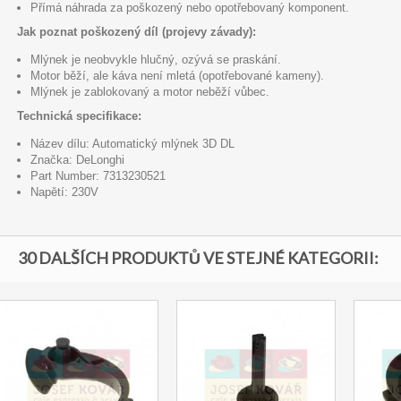
Přímá náhrada za poškozený nebo opotřebovaný komponent.
Jak poznat poškozený díl (projevy závady):
Mlýnek je neobvykle hlučný, ozývá se praskání.
Motor běží, ale káva není mletá (opotřebované kameny).
Mlýnek je zablokovaný a motor neběží vůbec.
Technická specifikace:
Název dílu: Automatický mlýnek 3D DL
Značka: DeLonghi
Part Number: 7313230521
Napětí: 230V
30 DALŠÍCH PRODUKTŮ VE STEJNÉ KATEGORII: