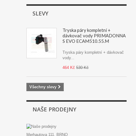
SLEVY
Tryska páry kompletní +
dávkovač vody PRIMADONNA
S EVO ECAM510.55.M
Tryska páry kompletní + dávkovač
vody...
464 Kč
530 Kč
Všechny slevy
NAŠE PRODEJNY
Merhautova 111, BRNO