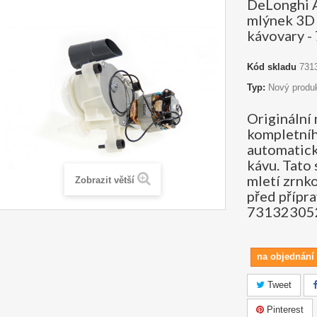
DeLonghi 
mlýnek 3D
kávovary 
Kód skladu
731
Typ:
Nový produ
Originální 
kompletní
automatic
kávu. Tato 
mletí zrnk
Zobrazit větší
před přípra
73132305
na objednání 
Tweet
Pinterest