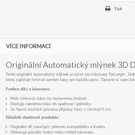
Tisk
VÍCE INFORMACÍ
Originální Automatický mlýnek 3D 
Tento originální automatický mlýnek je určen pro kávovary DeLonghi. Je
která zajišťuje čerstvé namletí kávy pro každou porci. Opravte si sami káv
Funkce dílu v kávovaru:
Mele zrnkovou kávu na nastavenou hrubost.
Dávkuje namletou kávu do spařovací jednotky.
Je hlavní součástí procesu přípravy kávy z čerstvých zrn.
Důležité vlastnosti produktu:
Originální díl zaručující přesnou kompatibilitu a kvalitu.
Obnovuje původní funkci nebo vzhled kávovaru.