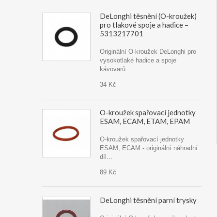
DeLonghi těsnění (O-kroužek)
pro tlakové spoje a hadice –
5313217701
Originální O-kroužek DeLonghi pro
vysokotlaké hadice a spoje
kávovarů
34 Kč
O-kroužek spařovací jednotky
ESAM, ECAM, ETAM, EPAM
O-kroužek spařovací jednotky
ESAM, ECAM - originální náhradní
díl...
89 Kč
DeLonghi těsnění parní trysky