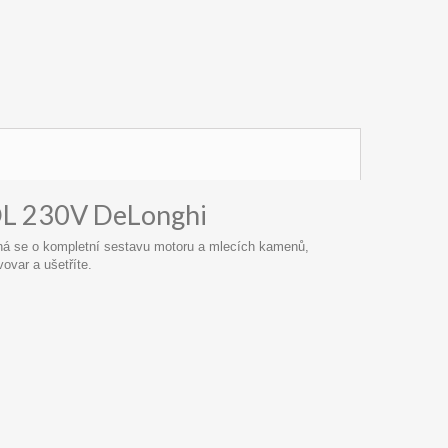
DL 230V DeLonghi
dná se o kompletní sestavu motoru a mlecích kamenů,
ovar a ušetříte.