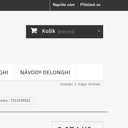
Napište nám
Přihlásit se
Košík
(prázdný)
GHI
NÁVODY DELONGHI
kontakt
mapa stránek
vary - 7313230521