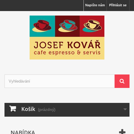
Napište nám
Přihlásit se
Košík
(prázdný)
NABÍDKA