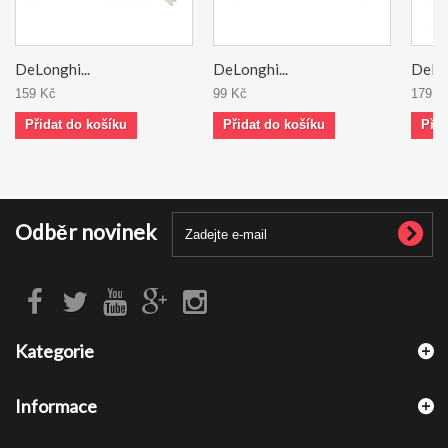
DeLonghi...
DeLonghi...
DeLon
159 Kč
99 Kč
179 K
Přidat do košíku
Přidat do košíku
Přid
Odběr novinek
Kategorie
Informace