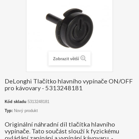
Zobrazit větší
DeLonghi Tlačítko hlavního vypínače ON/OFF
pro kávovary - 5313248181
Kód skladu
5313248181
Typ:
Nový produkt
Originální náhradní díl tlačítka hlavního
vypínače. Tato součást slouží k fyzickému
ovládání zapínání a vypínání kávovaru. -