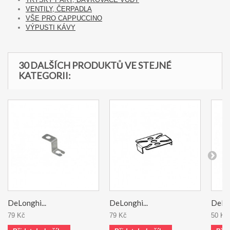
VENTILY, ČERPADLA
VŠE PRO CAPPUCCINO
VÝPUSTI KÁVY
30 DALŠÍCH PRODUKTŮ VE STEJNÉ
KATEGORII:
DeLonghi...
DeLonghi...
DeLon
79 Kč
79 Kč
50 Kč