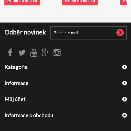
Přidat do košíku
Přidat do košíku
Přid
Odběr novinek
Kategorie
Informace
Můj účet
Informace o obchodu