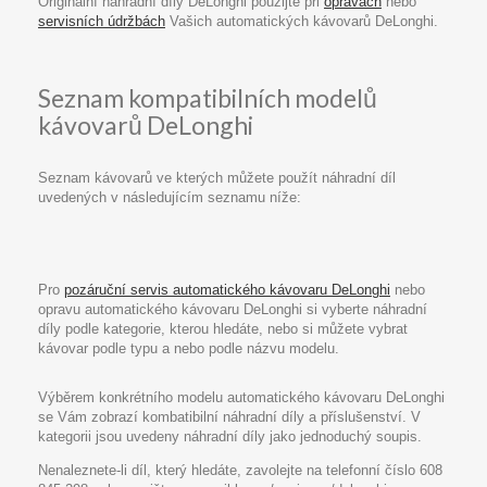
Originální náhradní díly DeLonghi použijte při
opravách
nebo
servisních údržbách
Vašich automatických kávovarů DeLonghi.
Seznam kompatibilních modelů
kávovarů DeLonghi
Seznam kávovarů ve kterých můžete použít náhradní díl
uvedených v následujícím seznamu níže:
Pro
pozáruční servis automatického kávovaru DeLonghi
nebo
opravu automatického kávovaru DeLonghi si vyberte náhradní
díly podle kategorie, kterou hledáte, nebo si můžete vybrat
kávovar podle typu a nebo podle názvu modelu.
Výběrem konkrétního modelu automatického kávovaru DeLonghi
se Vám zobrazí kombatibilní náhradní díly a příslušenství. V
kategorii jsou uvedeny náhradní díly jako jednoduchý soupis.
Nenaleznete-li díl, který hledáte, zavolejte na telefonní číslo 608