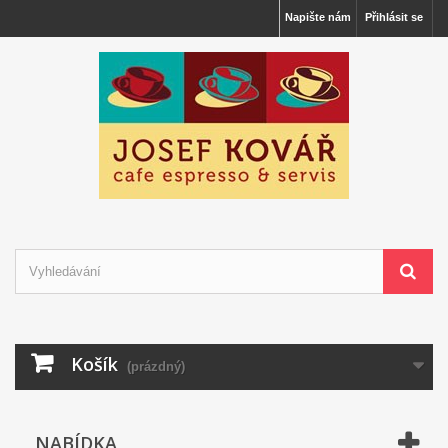
Napište nám
Přihlásit se
Košík
(prázdný)
NABÍDKA