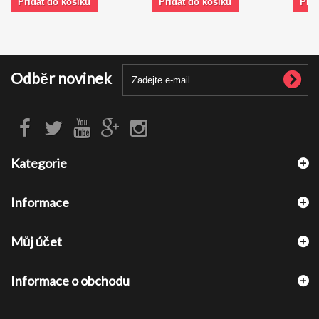
Přidat do košíku
Přidat do košíku
Přid
Odběr novinek
Kategorie
Informace
Můj účet
Informace o obchodu