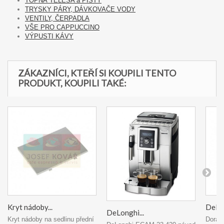
TOPNÁ TĚLESA a PÍSTY
TRYSKY PÁRY, DÁVKOVAČE VODY
VENTILY, ČERPADLA
VŠE PRO CAPPUCCINO
VÝPUSTI KÁVY
ZÁKAZNÍCI, KTEŘÍ SI KOUPILI TENTO
PRODUKT, KOUPILI TAKÉ:
Kryt nádoby...
DeLon
DeLonghi...
Kryt nádoby na sedlinu přední
Doraz