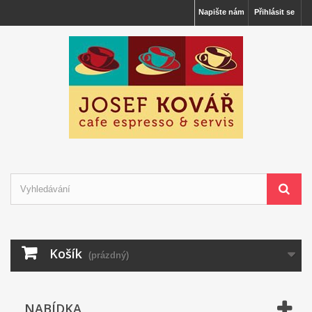
Napište nám
Přihlásit se
Košík
(prázdný)
NABÍDKA