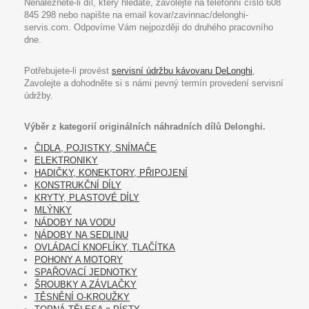
Nenaleznete-li díl, který hledáte, zavolejte na telefonní číslo 608
845 298 nebo napište na email kovar/zavinnac/delonghi-
servis.com. Odpovíme Vám nejpozději do druhého pracovního
dne.
Potřebujete-li provést
servisní údržbu kávovaru DeLonghi
,
Zavolejte a dohodněte si s námi pevný termín provedení servisní
údržby.
Výběr z kategorií originálních náhradních dílů Delonghi.
ČIDLA, POJISTKY, SNÍMAČE
ELEKTRONIKY
HADIČKY, KONEKTORY, PŘIPOJENÍ
KONSTRUKČNÍ DÍLY
KRYTY, PLASTOVÉ DÍLY
MLÝNKY
NÁDOBY NA VODU
NÁDOBY NA SEDLINU
OVLÁDACÍ KNOFLÍKY, TLAČÍTKA
POHONY A MOTORY
SPAŘOVACÍ JEDNOTKY
ŠROUBKY A ZÁVLAČKY
TĚSNĚNÍ O-KROUŽKY