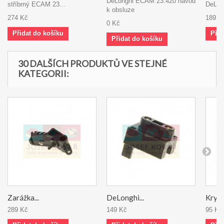
DeLonghi ECAM 23.420 návod
stříbrný ECAM 23...
DeLong
k obsluze
274 Kč
189 K
0 Kč
Přidat do košíku
Přid
Přidat do košíku
30 DALŠÍCH PRODUKTŮ VE STEJNÉ
KATEGORII:
Zarážka...
DeLonghi...
Kryt a
289 Kč
149 Kč
95 Kč