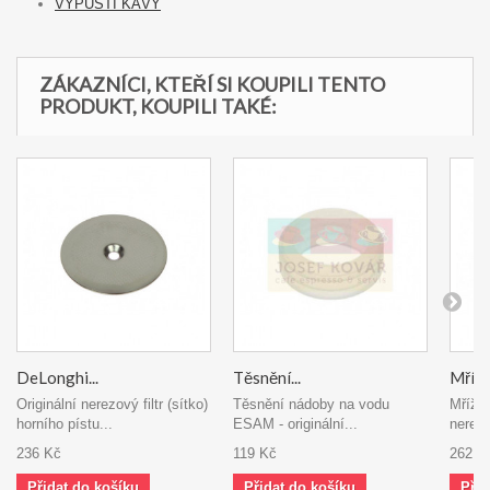
VÝPUSTI KÁVY
ZÁKAZNÍCI, KTEŘÍ SI KOUPILI TENTO
PRODUKT, KOUPILI TAKÉ:
DeLonghi...
Těsnění...
Mřížka
Originální nerezový filtr (sítko)
Těsnění nádoby na vodu
Mřížk
horního pístu...
ESAM - originální...
nerez
236 Kč
119 Kč
262 K
Přidat do košíku
Přidat do košíku
Přid