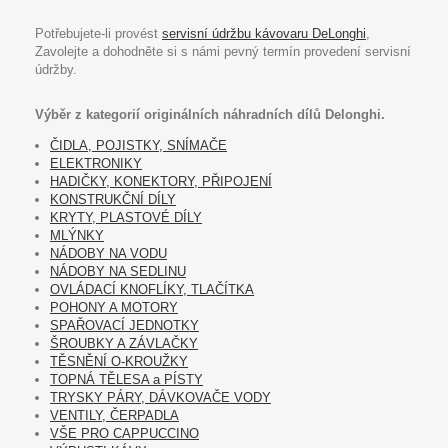
Potřebujete-li provést
servisní údržbu kávovaru DeLonghi
,
Zavolejte a dohodněte si s námi pevný termín provedení servisní
údržby.
Výběr z kategorií originálních náhradních dílů Delonghi.
ČIDLA, POJISTKY, SNÍMAČE
ELEKTRONIKY
HADIČKY, KONEKTORY, PŘIPOJENÍ
KONSTRUKČNÍ DÍLY
KRYTY, PLASTOVÉ DÍLY
MLÝNKY
NÁDOBY NA VODU
NÁDOBY NA SEDLINU
OVLÁDACÍ KNOFLÍKY, TLAČÍTKA
POHONY A MOTORY
SPAŘOVACÍ JEDNOTKY
ŠROUBKY A ZÁVLAČKY
TĚSNĚNÍ O-KROUŽKY
TOPNÁ TĚLESA a PÍSTY
TRYSKY PÁRY, DÁVKOVAČE VODY
VENTILY, ČERPADLA
VŠE PRO CAPPUCCINO