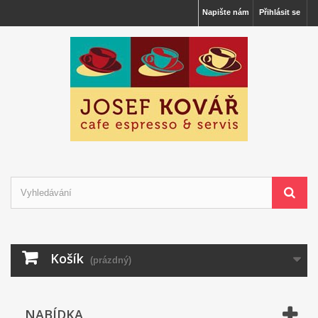
Napište nám
Přihlásit se
Košík
(prázdný)
NABÍDKA