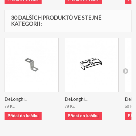
30 DALŠÍCH PRODUKTŮ VE STEJNÉ
KATEGORII:
DeLonghi...
DeLonghi...
DeLon
79 Kč
79 Kč
50 Kč
Přidat do košíku
Přidat do košíku
Přid