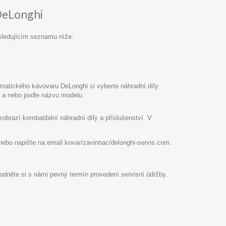
DeLonghi
sledujícím seznamu níže:
atického kávovaru DeLonghi si vyberte náhradní díly
pu a nebo podle názvu modelu.
razí kombatibilní náhradní díly a příslušenství. V
8 nebo napište na email kovar/zavinnac/delonghi-servis.com.
hodněte si s námi pevný termín provedení servisní údržby.