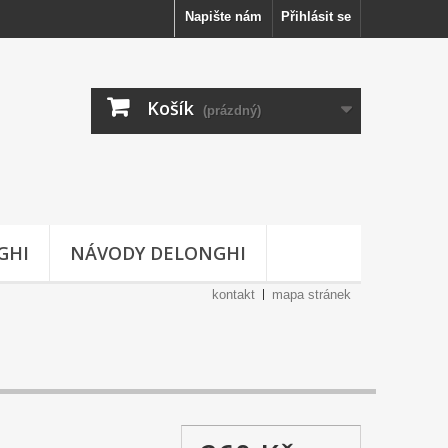
Napište nám
Přihlásit se
Košík
(prázdný)
GHI
NÁVODY DELONGHI
kontakt
mapa stránek