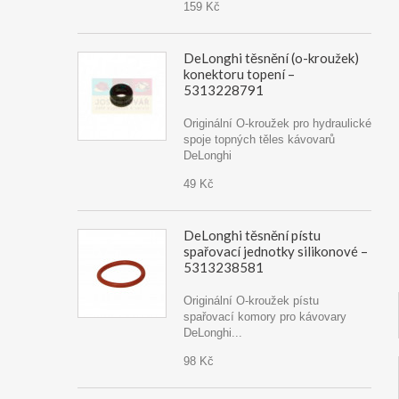
159 Kč
DeLonghi těsnění (o-kroužek)
konektoru topení –
5313228791
Originální O-kroužek pro hydraulické
spoje topných těles kávovarů
DeLonghi
49 Kč
DeLonghi těsnění pístu
spařovací jednotky silikonové –
5313238581
Originální O-kroužek pístu
spařovací komory pro kávovary
DeLonghi...
98 Kč