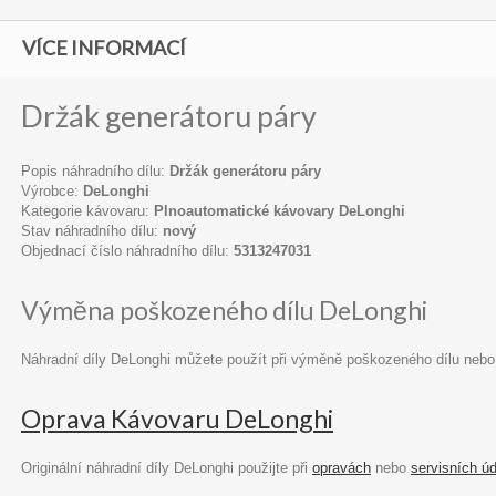
VÍCE INFORMACÍ
Držák generátoru páry
Popis náhradního dílu:
Držák generátoru páry
Výrobce:
DeLonghi
Kategorie kávovaru:
Plnoautomatické kávovary DeLonghi
Stav náhradního dílu:
nový
Objednací číslo náhradního dílu:
5313247031
Výměna poškozeného dílu DeLonghi
Náhradní díly DeLonghi můžete použít při výměně poškozeného dílu nebo
Oprava Kávovaru DeLonghi
Originální náhradní díly DeLonghi použijte při
opravách
nebo
servisních ú