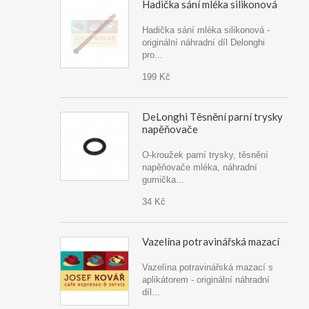
Hadička sání mléka silikonová
Hadička sání mléka silikonová -
originální náhradní díl Delonghi
pro...
199 Kč
DeLonghi Těsnění parní trysky
napěňovače
O-kroužek parní trysky, těsnění
napěňovače mléka, náhradní
gumička...
34 Kč
Vazelína potravinářská mazací
Vazelína potravinářská mazací s
aplikátorem - originální náhradní
díl...