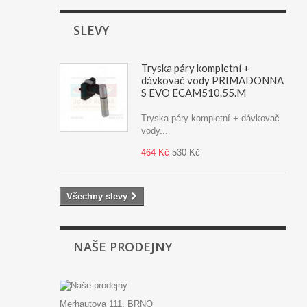
SLEVY
Tryska páry kompletní +
dávkovač vody PRIMADONNA
S EVO ECAM510.55.M
Tryska páry kompletní + dávkovač
vody...
464 Kč
530 Kč
Všechny slevy
NAŠE PRODEJNY
Merhautova 111, BRNO