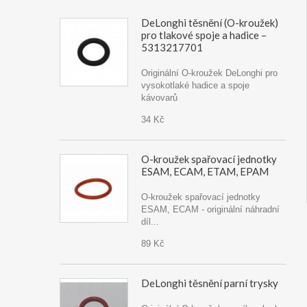
DeLonghi těsnění (O-kroužek)
pro tlakové spoje a hadice –
5313217701
Originální O-kroužek DeLonghi pro
vysokotlaké hadice a spoje
kávovarů
34 Kč
O-kroužek spařovací jednotky
ESAM, ECAM, ETAM, EPAM
O-kroužek spařovací jednotky
ESAM, ECAM - originální náhradní
díl...
89 Kč
DeLonghi těsnění parní trysky