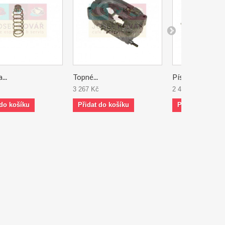
...
Topné...
Píst...
3 267 Kč
2 408 Kč
 do košíku
Přidat do košíku
Přidat do koší