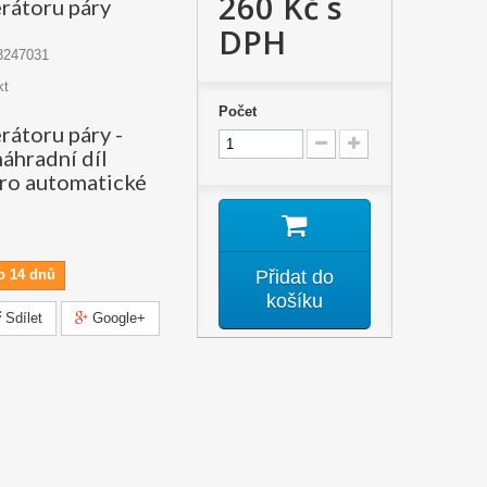
260 Kč
s
rátoru páry
DPH
3247031
kt
Počet
rátoru páry -
náhradní díl
ro automatické
o 14 dnů
Přidat do
košíku
Sdílet
Google+