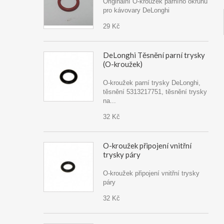
Originální O-kroužek parního okruhu
pro kávovary DeLonghi
29 Kč
DeLonghi Těsnění parní trysky
(O-kroužek)
O-kroužek parní trysky DeLonghi,
těsnění 5313217751, těsnění trysky
na...
32 Kč
O-kroužek připojení vnitřní
trysky páry
O-kroužek připojení vnitřní trysky
páry
32 Kč