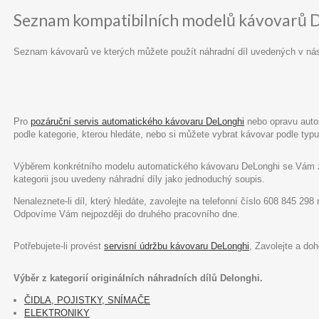
Seznam kompatibilních modelů kávovarů 
Seznam kávovarů ve kterých můžete použít náhradní díl uvedených v ná
Pro
pozáruční servis automatického kávovaru DeLonghi
nebo opravu autom
podle kategorie, kterou hledáte, nebo si můžete vybrat kávovar podle ty
Výběrem konkrétního modelu automatického kávovaru DeLonghi se Vám zob
kategorii jsou uvedeny náhradní díly jako jednoduchý soupis.
Nenaleznete-li díl, který hledáte, zavolejte na telefonní číslo 608 845 29
Odpovíme Vám nejpozději do druhého pracovního dne.
Potřebujete-li provést
servisní údržbu kávovaru DeLonghi
, Zavolejte a do
Výběr z kategorií originálních náhradních dílů Delonghi.
ČIDLA, POJISTKY, SNÍMAČE
ELEKTRONIKY