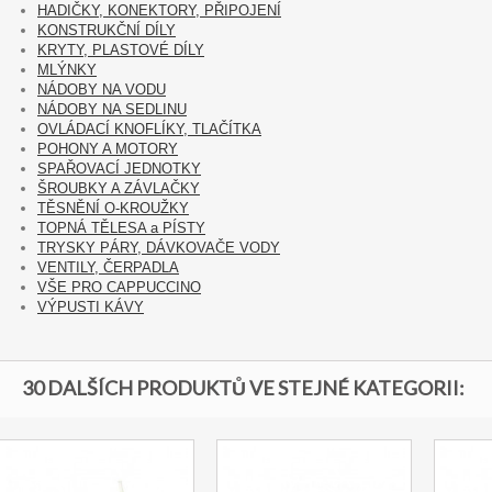
HADIČKY, KONEKTORY, PŘIPOJENÍ
KONSTRUKČNÍ DÍLY
KRYTY, PLASTOVÉ DÍLY
MLÝNKY
NÁDOBY NA VODU
NÁDOBY NA SEDLINU
OVLÁDACÍ KNOFLÍKY, TLAČÍTKA
POHONY A MOTORY
SPAŘOVACÍ JEDNOTKY
ŠROUBKY A ZÁVLAČKY
TĚSNĚNÍ O-KROUŽKY
TOPNÁ TĚLESA a PÍSTY
TRYSKY PÁRY, DÁVKOVAČE VODY
VENTILY, ČERPADLA
VŠE PRO CAPPUCCINO
VÝPUSTI KÁVY
30 DALŠÍCH PRODUKTŮ VE STEJNÉ KATEGORII: