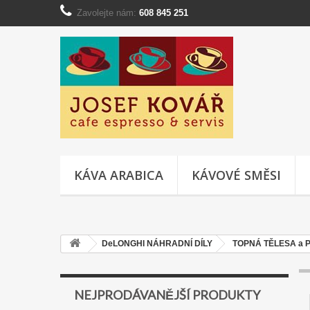
Zavolejte nám:
608 845 251
KÁVA ARABICA
KÁVOVÉ SMĚSI
DeLONGHI NÁHRADNÍ DÍLY
TOPNÁ TĚLESA a P
NEJPRODÁVANĚJŠÍ PRODUKTY