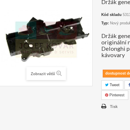
Držák gene
Kód skladu
531
Typ:
Nový produ
Držák gene
originální 
Delonghi p
kávovary
dostupnost d
Zobrazit větší
Tweet
Pinterest
Tisk