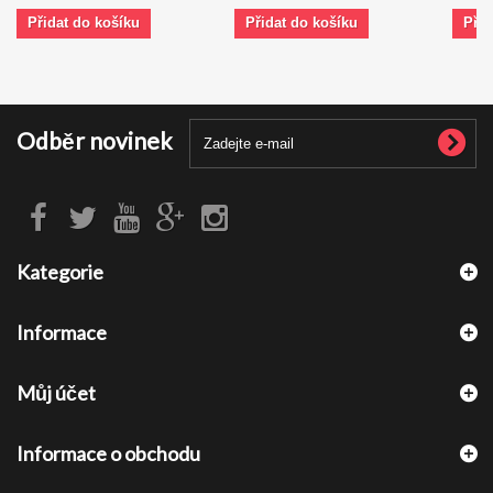
Přidat do košíku
Přidat do košíku
Přid
Odběr novinek
Kategorie
Informace
Můj účet
Informace o obchodu