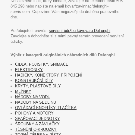
Nenaleznete-li díl, který hledáte, zavolejte na telefonní číslo 608
845 298 nebo napište na email kovar/zavinnac/delonghi-
servis.com. Odpovíme Vám nejpozději do druhého pracovního
dne.
Potřebujete-li provést
servisní údržbu kávovaru DeLonghi
,
Zavolejte a dohodněte si s námi pevný termín provedení servisní
údržby.
Výběr z kategorií originálních náhradních dílů Delonghi.
ČIDLA, POJISTKY, SNÍMAČE
ELEKTRONIKY
HADIČKY, KONEKTORY, PŘIPOJENÍ
KONSTRUKČNÍ DÍLY
KRYTY, PLASTOVÉ DÍLY
MLÝNKY
NÁDOBY NA VODU
NÁDOBY NA SEDLINU
OVLÁDACÍ KNOFLÍKY, TLAČÍTKA
POHONY A MOTORY
SPAŘOVACÍ JEDNOTKY
ŠROUBKY A ZÁVLAČKY
TĚSNĚNÍ O-KROUŽKY
TOPNÁ TĚLESA a PÍSTY