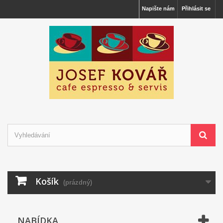
Napište nám
Přihlásit se
Košík
(prázdný)
NABÍDKA