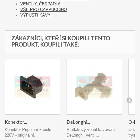
VENTILY, ČERPADLA
VŠE PRO CAPPUCCINO
VÝPUSTI KÁVY
ZÁKAZNÍCI, KTEŘÍ SI KOUPILI TENTO
PRODUKT, KOUPILI TAKÉ:
Konektor...
DeLonghi...
O-kro
Konektor Připojení kabelu
Přetlakový ventil kávovaru
O-krou
220V - originální...
DeLonghi, ventil...
trysky