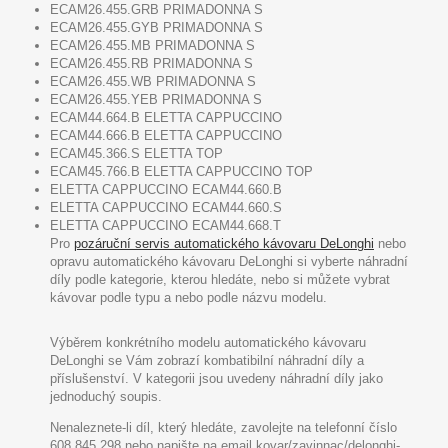
ECAM26.455.GRB PRIMADONNA S
ECAM26.455.GYB PRIMADONNA S
ECAM26.455.MB PRIMADONNA S
ECAM26.455.RB PRIMADONNA S
ECAM26.455.WB PRIMADONNA S
ECAM26.455.YEB PRIMADONNA S
ECAM44.664.B ELETTA CAPPUCCINO
ECAM44.666.B ELETTA CAPPUCCINO
ECAM45.366.S ELETTA TOP
ECAM45.766.B ELETTA CAPPUCCINO TOP
ELETTA CAPPUCCINO ECAM44.660.B
ELETTA CAPPUCCINO ECAM44.660.S
ELETTA CAPPUCCINO ECAM44.668.T
Pro
pozáruční servis automatického kávovaru DeLonghi
nebo
opravu automatického kávovaru DeLonghi si vyberte náhradní
díly podle kategorie, kterou hledáte, nebo si můžete vybrat
kávovar podle typu a nebo podle názvu modelu.
Výběrem konkrétního modelu automatického kávovaru
DeLonghi se Vám zobrazí kombatibilní náhradní díly a
příslušenství. V kategorii jsou uvedeny náhradní díly jako
jednoduchý soupis.
Nenaleznete-li díl, který hledáte, zavolejte na telefonní číslo
608 845 298 nebo napište na email kovar/zavinnac/delonghi-