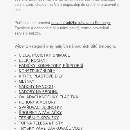
servis.com. Odpovíme Vám nejpozději do druhého pracovního
dne.
Potřebujete-li provést
servisní údržbu kávovaru DeLonghi
,
Zavolejte a dohodněte si s námi pevný termín provedení
servisní údržby.
Výběr z kategorií originálních náhradních dílů Delonghi.
ČIDLA, POJISTKY, SNÍMAČE
ELEKTRONIKY
HADIČKY, KONEKTORY, PŘIPOJENÍ
KONSTRUKČNÍ DÍLY
KRYTY, PLASTOVÉ DÍLY
MLÝNKY
NÁDOBY NA VODU
NÁDOBY NA SEDLINU
OVLÁDACÍ KNOFLÍKY, TLAČÍTKA
POHONY A MOTORY
SPAŘOVACÍ JEDNOTKY
ŠROUBKY A ZÁVLAČKY
TĚSNĚNÍ O-KROUŽKY
TOPNÁ TĚLESA a PÍSTY
TRYSKY PÁRY, DÁVKOVAČE VODY