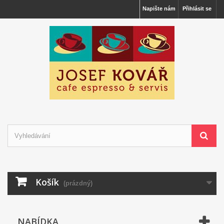
Napište nám
Přihlásit se
Košík
(prázdný)
NABÍDKA