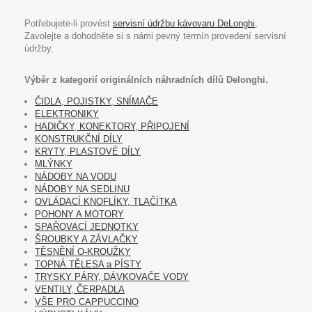
Potřebujete-li provést
servisní údržbu kávovaru DeLonghi
,
Zavolejte a dohodněte si s námi pevný termín provedení servisní
údržby.
Výběr z kategorií originálních náhradních dílů Delonghi.
ČIDLA, POJISTKY, SNÍMAČE
ELEKTRONIKY
HADIČKY, KONEKTORY, PŘIPOJENÍ
KONSTRUKČNÍ DÍLY
KRYTY, PLASTOVÉ DÍLY
MLÝNKY
NÁDOBY NA VODU
NÁDOBY NA SEDLINU
OVLÁDACÍ KNOFLÍKY, TLAČÍTKA
POHONY A MOTORY
SPAŘOVACÍ JEDNOTKY
ŠROUBKY A ZÁVLAČKY
TĚSNĚNÍ O-KROUŽKY
TOPNÁ TĚLESA a PÍSTY
TRYSKY PÁRY, DÁVKOVAČE VODY
VENTILY, ČERPADLA
VŠE PRO CAPPUCCINO