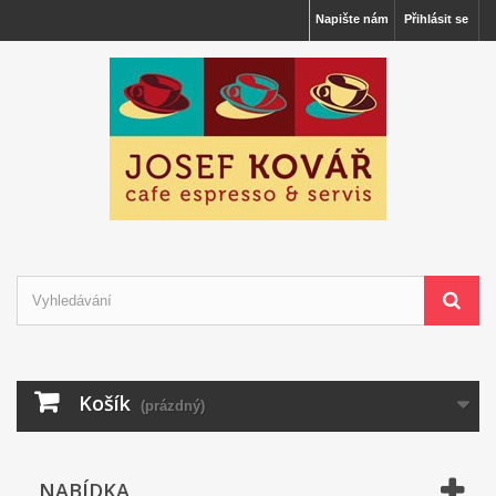
Napište nám
Přihlásit se
Košík
(prázdný)
NABÍDKA