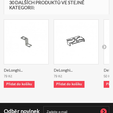
30 DALŠÍCH PRODUKTŮ VE STEJNÉ
KATEGORII:
DeLonghi...
DeLonghi...
DeLon
79 Kč
79 Kč
50 Kč
Přidat do košíku
Přidat do košíku
Přid
Odběr novinek