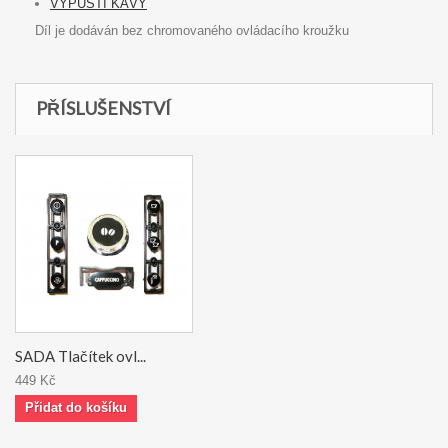
VÝPUSTI KÁVY
Díl je dodáván bez chromovaného ovládacího kroužku
PŘÍSLUŠENSTVÍ
SADA Tlačítek ovl...
449 Kč
Přidat do košíku