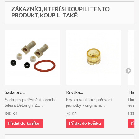
ZÁKAZNÍCI, KTEŘÍ SI KOUPILI TENTO
PRODUKT, KOUPILI TAKÉ:
Sada pro...
Krytka...
Tlačít
Sada pro přetěsnění topného
Krytka ventilku spařovací
Tlačít
tělesa DeLonghi 2x...
jednotky - originální...
levá 
340 Kč
79 Kč
199 K
Přidat do košíku
Přidat do košíku
Přid