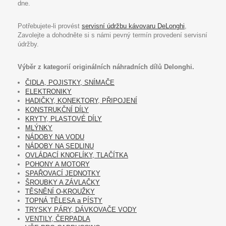
dne.
Potřebujete-li provést
servisní údržbu kávovaru DeLonghi
,
Zavolejte a dohodněte si s námi pevný termín provedení servisní
údržby.
Výběr z kategorií originálních náhradních dílů Delonghi.
ČIDLA, POJISTKY, SNÍMAČE
ELEKTRONIKY
HADIČKY, KONEKTORY, PŘIPOJENÍ
KONSTRUKČNÍ DÍLY
KRYTY, PLASTOVÉ DÍLY
MLÝNKY
NÁDOBY NA VODU
NÁDOBY NA SEDLINU
OVLÁDACÍ KNOFLÍKY, TLAČÍTKA
POHONY A MOTORY
SPAŘOVACÍ JEDNOTKY
ŠROUBKY A ZÁVLAČKY
TĚSNĚNÍ O-KROUŽKY
TOPNÁ TĚLESA a PÍSTY
TRYSKY PÁRY, DÁVKOVAČE VODY
VENTILY, ČERPADLA