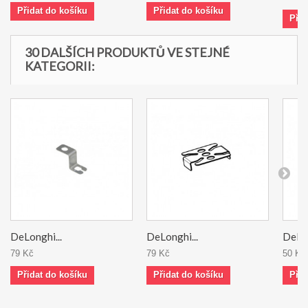
Přidat do košíku
Přidat do košíku
Přid
30 DALŠÍCH PRODUKTŮ VE STEJNÉ
KATEGORII:
DeLonghi...
DeLonghi...
DeLon
79 Kč
79 Kč
50 Kč
Přidat do košíku
Přidat do košíku
Přid