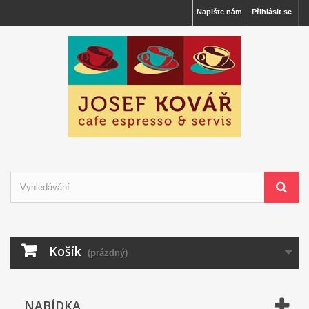
Napište nám
Přihlásit se
Košík
(prázdný)
NABÍDKA