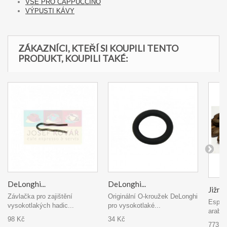
VŠE PRO CAPPUCCINO
VÝPUSTI KÁVY
ZÁKAZNÍCI, KTEŘÍ SI KOUPILI TENTO
PRODUKT, KOUPILI TAKÉ:
DeLonghi...
DeLonghi...
Jižní..
Závlačka pro zajištění
Originální O-kroužek DeLonghi
Espre
vysokotlakých hadic...
pro vysokotlaké...
arabik
98 Kč
34 Kč
773 K