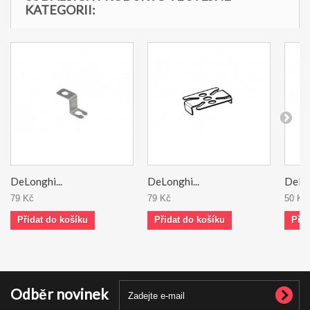
KATEGORII:
DeLonghi...
DeLonghi...
DeLon
79 Kč
79 Kč
50 Kč
Přidat do košíku
Přidat do košíku
Přid
Odběr novinek