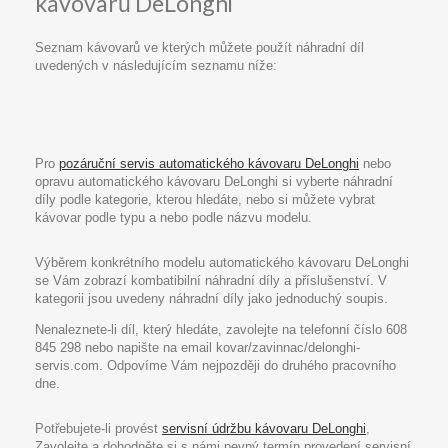
kávovarů DeLonghi
Seznam kávovarů ve kterých můžete použít náhradní díl
uvedených v následujícím seznamu níže:
Pro
pozáruční servis automatického kávovaru DeLonghi
nebo
opravu automatického kávovaru DeLonghi si vyberte náhradní
díly podle kategorie, kterou hledáte, nebo si můžete vybrat
kávovar podle typu a nebo podle názvu modelu.
Výběrem konkrétního modelu automatického kávovaru DeLonghi
se Vám zobrazí kombatibilní náhradní díly a příslušenství. V
kategorii jsou uvedeny náhradní díly jako jednoduchý soupis.
Nenaleznete-li díl, který hledáte, zavolejte na telefonní číslo 608
845 298 nebo napište na email kovar/zavinnac/delonghi-
servis.com. Odpovíme Vám nejpozději do druhého pracovního
dne.
Potřebujete-li provést
servisní údržbu kávovaru DeLonghi
,
Zavolejte a dohodněte si s námi pevný termín provedení servisní