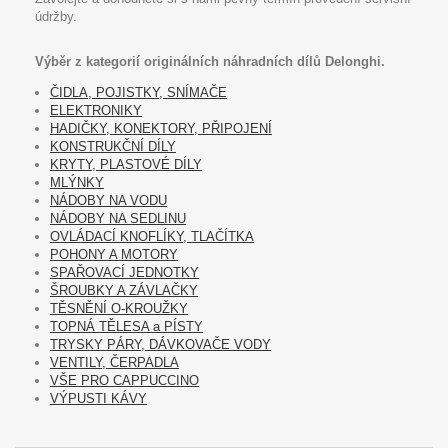
údržby.
Výběr z kategorií originálních náhradních dílů Delonghi.
ČIDLA, POJISTKY, SNÍMAČE
ELEKTRONIKY
HADIČKY, KONEKTORY, PŘIPOJENÍ
KONSTRUKČNÍ DÍLY
KRYTY, PLASTOVÉ DÍLY
MLÝNKY
NÁDOBY NA VODU
NÁDOBY NA SEDLINU
OVLÁDACÍ KNOFLÍKY, TLAČÍTKA
POHONY A MOTORY
SPAŘOVACÍ JEDNOTKY
ŠROUBKY A ZÁVLAČKY
TĚSNĚNÍ O-KROUŽKY
TOPNÁ TĚLESA a PÍSTY
TRYSKY PÁRY, DÁVKOVAČE VODY
VENTILY, ČERPADLA
VŠE PRO CAPPUCCINO
VÝPUSTI KÁVY