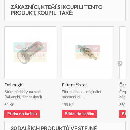
ZÁKAZNÍCI, KTEŘÍ SI KOUPILI TENTO
PRODUKT, KOUPILI TAKÉ:
DeLonghi...
Filtr nečistot
Čerpa
Sítko nádržky na vodu
Filtr nečistot - originální
Čerpa
DeLonghi, filtr hrubých...
náhradní díl...
origin
69 Kč
196 Kč
850 K
Přidat do košíku
Přidat do košíku
Přid
30 DALŠÍCH PRODUKTŮ VE STEJNÉ