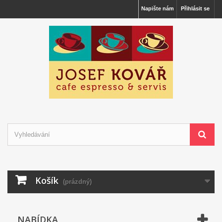
Napište nám
Přihlásit se
Košík
(prázdný)
NABÍDKA