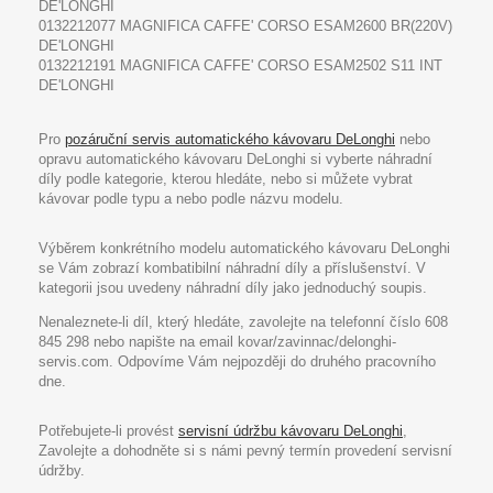
DE'LONGHI
0132212077 MAGNIFICA CAFFE' CORSO ESAM2600 BR(220V)
DE'LONGHI
0132212191 MAGNIFICA CAFFE' CORSO ESAM2502 S11 INT
DE'LONGHI
Pro
pozáruční servis automatického kávovaru DeLonghi
nebo
opravu automatického kávovaru DeLonghi si vyberte náhradní
díly podle kategorie, kterou hledáte, nebo si můžete vybrat
kávovar podle typu a nebo podle názvu modelu.
Výběrem konkrétního modelu automatického kávovaru DeLonghi
se Vám zobrazí kombatibilní náhradní díly a příslušenství. V
kategorii jsou uvedeny náhradní díly jako jednoduchý soupis.
Nenaleznete-li díl, který hledáte, zavolejte na telefonní číslo 608
845 298 nebo napište na email kovar/zavinnac/delonghi-
servis.com. Odpovíme Vám nejpozději do druhého pracovního
dne.
Potřebujete-li provést
servisní údržbu kávovaru DeLonghi
,
Zavolejte a dohodněte si s námi pevný termín provedení servisní
údržby.