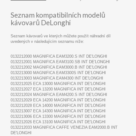
Seznam kompatibilních modelů
kávovarů DeLonghi
Seznam kávovarů ve kterých můžete použít náhradní díl
uvedených v následujícím seznamu níže:
0132212000 MAGNIFICA EAM3200.S INT DE'LONGHI
0132212001 MAGNIFICA EAM3100.SB INT DE'LONGHI
0132212002 MAGNIFICA EAM3000.B INT DE'LONGHI
0132213000 MAGNIFICA EAM3300S INT DE'LONGHI
0132213003 MAGNIFICA EAM4300 INT DE'LONGHI
0132212025 ECA 13000 MAGNIFICA INT DE'LONGHI
0132212027 ECA 13200 MAGNIFICA INT DE'LONGHI
0132212024 MAGNIFICA EAM4200.S INT DE'LONGHI
0132212029 ECA 14200 MAGNIFICA INT DE'LONGHI
0132212028 ECA 14000 MAGNIFICA INT DE'LONGHI
0132213007 ECA 14300 MAGNIFICA INT DE'LONGHI
0132213006 ECA 13300 MAGNIFICA INT DE'LONGHI
0132212026 ECA 13100 MAGNIFICA INT DE'LONGHI
0132212033 MAGNIFICA CAFFE VENEZIA EAM2000.B INT
DE'LONGHI