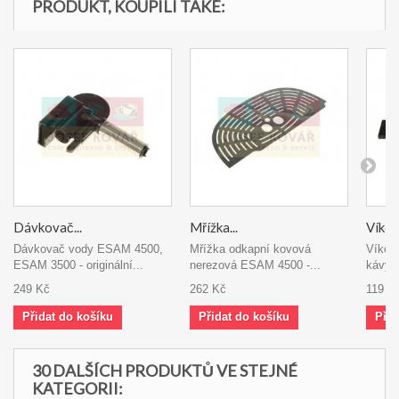
PRODUKT, KOUPILI TAKÉ:
Dávkovač...
Mřížka...
Víko..
Dávkovač vody ESAM 4500,
Mřížka odkapní kovová
Víko 
ESAM 3500 - originální...
nerezová ESAM 4500 -...
kávy 
249 Kč
262 Kč
119 K
Přidat do košíku
Přidat do košíku
Přid
30 DALŠÍCH PRODUKTŮ VE STEJNÉ
KATEGORII: