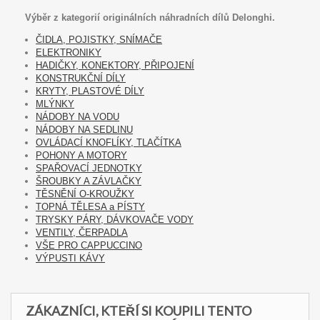
Výběr z kategorií originálních náhradních dílů Delonghi.
ČIDLA, POJISTKY, SNÍMAČE
ELEKTRONIKY
HADIČKY, KONEKTORY, PŘIPOJENÍ
KONSTRUKČNÍ DÍLY
KRYTY, PLASTOVÉ DÍLY
MLÝNKY
NÁDOBY NA VODU
NÁDOBY NA SEDLINU
OVLÁDACÍ KNOFLÍKY, TLAČÍTKA
POHONY A MOTORY
SPAŘOVACÍ JEDNOTKY
ŠROUBKY A ZÁVLAČKY
TĚSNĚNÍ O-KROUŽKY
TOPNÁ TĚLESA a PÍSTY
TRYSKY PÁRY, DÁVKOVAČE VODY
VENTILY, ČERPADLA
VŠE PRO CAPPUCCINO
VÝPUSTI KÁVY
ZÁKAZNÍCI, KTEŘÍ SI KOUPILI TENTO