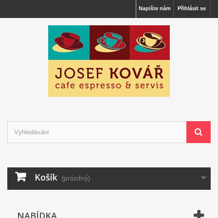
Napište nám
Přihlásit se
Košík
(prázdný)
NABÍDKA