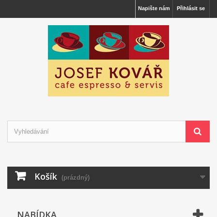
Napište nám
Přihlásit se
Košík
(prázdný)
NABÍDKA