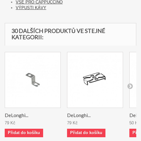
VŠE PRO CAPPUCCINO
VÝPUSTI KÁVY
30 DALŠÍCH PRODUKTŮ VE STEJNÉ
KATEGORII:
DeLonghi...
DeLonghi...
DeLon
79 Kč
79 Kč
50 Kč
Přidat do košíku
Přidat do košíku
Přid