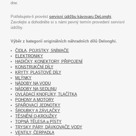
dne.
Potřebujete-li provést
servisní údržbu kávovaru DeLonghi
,
Zavolejte a dohodněte si s námi pevný termín provedení servisní
údržby.
Výběr z kategorií originálních náhradních dílů Delonghi.
ČIDLA, POJISTKY, SNÍMAČE
ELEKTRONIKY
HADIČKY, KONEKTORY, PŘIPOJENÍ
KONSTRUKČNÍ DÍLY
KRYTY, PLASTOVÉ DÍLY
MLÝNKY
NÁDOBY NA VODU
NÁDOBY NA SEDLINU
OVLÁDACÍ KNOFLÍKY, TLAČÍTKA
POHONY A MOTORY
SPAŘOVACÍ JEDNOTKY
ŠROUBKY A ZÁVLAČKY
TĚSNĚNÍ O-KROUŽKY
TOPNÁ TĚLESA a PÍSTY
TRYSKY PÁRY, DÁVKOVAČE VODY
VENTILY, ČERPADLA