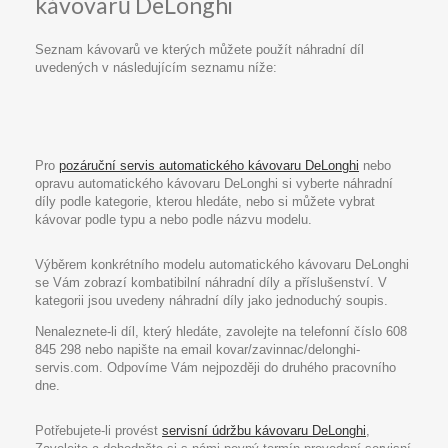
kávovarů DeLonghi
Seznam kávovarů ve kterých můžete použít náhradní díl
uvedených v následujícím seznamu níže:
Pro
pozáruční servis automatického kávovaru DeLonghi
nebo
opravu automatického kávovaru DeLonghi si vyberte náhradní
díly podle kategorie, kterou hledáte, nebo si můžete vybrat
kávovar podle typu a nebo podle názvu modelu.
Výběrem konkrétního modelu automatického kávovaru DeLonghi
se Vám zobrazí kombatibilní náhradní díly a příslušenství. V
kategorii jsou uvedeny náhradní díly jako jednoduchý soupis.
Nenaleznete-li díl, který hledáte, zavolejte na telefonní číslo 608
845 298 nebo napište na email kovar/zavinnac/delonghi-
servis.com. Odpovíme Vám nejpozději do druhého pracovního
dne.
Potřebujete-li provést
servisní údržbu kávovaru DeLonghi
,