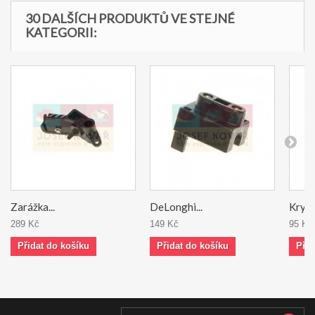
30 DALŠÍCH PRODUKTŮ VE STEJNÉ
KATEGORII:
Zarážka...
DeLonghi...
Kryt a
289 Kč
149 Kč
95 Kč
Přidat do košíku
Přidat do košíku
Přid