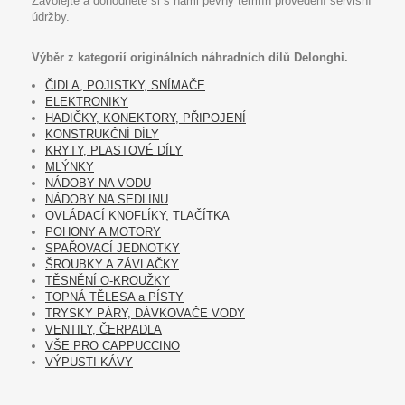
Zavolejte a dohodněte si s námi pevný termín provedení servisní
údržby.
Výběr z kategorií originálních náhradních dílů Delonghi.
ČIDLA, POJISTKY, SNÍMAČE
ELEKTRONIKY
HADIČKY, KONEKTORY, PŘIPOJENÍ
KONSTRUKČNÍ DÍLY
KRYTY, PLASTOVÉ DÍLY
MLÝNKY
NÁDOBY NA VODU
NÁDOBY NA SEDLINU
OVLÁDACÍ KNOFLÍKY, TLAČÍTKA
POHONY A MOTORY
SPAŘOVACÍ JEDNOTKY
ŠROUBKY A ZÁVLAČKY
TĚSNĚNÍ O-KROUŽKY
TOPNÁ TĚLESA a PÍSTY
TRYSKY PÁRY, DÁVKOVAČE VODY
VENTILY, ČERPADLA
VŠE PRO CAPPUCCINO
VÝPUSTI KÁVY