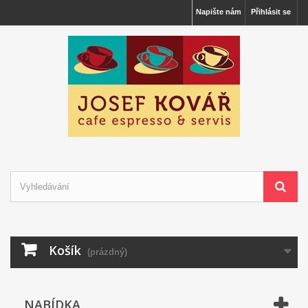
Napište nám
Přihlásit se
Košík
(prázdný)
NABÍDKA