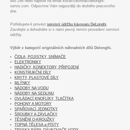
845 298 nebo napište na email kovar/zavinnac/delonghi-
servis.com. Odpovíme Vám nejpozději do druhého pracovního
dne.
Potřebujete-li provést
servisní údržbu kávovaru DeLonghi
,
Zavolejte a dohodněte si s námi pevný termín provedení servisní
údržby.
Výběr z kategorií originálních náhradních dílů Delonghi.
ČIDLA, POJISTKY, SNÍMAČE
ELEKTRONIKY
HADIČKY, KONEKTORY, PŘIPOJENÍ
KONSTRUKČNÍ DÍLY
KRYTY, PLASTOVÉ DÍLY
MLÝNKY
NÁDOBY NA VODU
NÁDOBY NA SEDLINU
OVLÁDACÍ KNOFLÍKY, TLAČÍTKA
POHONY A MOTORY
SPAŘOVACÍ JEDNOTKY
ŠROUBKY A ZÁVLAČKY
TĚSNĚNÍ O-KROUŽKY
TOPNÁ TĚLESA a PÍSTY
TRYSKY PÁRY, DÁVKOVAČE VODY