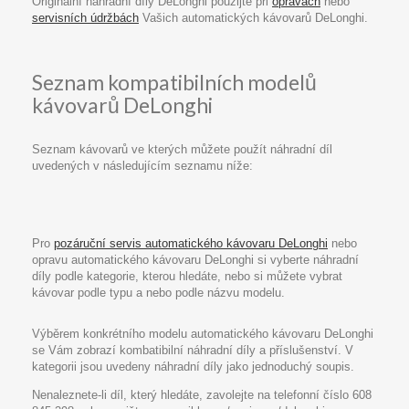
Originální náhradní díly DeLonghi použijte při
opravách
nebo
servisních údržbách
Vašich automatických kávovarů DeLonghi.
Seznam kompatibilních modelů
kávovarů DeLonghi
Seznam kávovarů ve kterých můžete použít náhradní díl
uvedených v následujícím seznamu níže:
Pro
pozáruční servis automatického kávovaru DeLonghi
nebo
opravu automatického kávovaru DeLonghi si vyberte náhradní
díly podle kategorie, kterou hledáte, nebo si můžete vybrat
kávovar podle typu a nebo podle názvu modelu.
Výběrem konkrétního modelu automatického kávovaru DeLonghi
se Vám zobrazí kombatibilní náhradní díly a příslušenství. V
kategorii jsou uvedeny náhradní díly jako jednoduchý soupis.
Nenaleznete-li díl, který hledáte, zavolejte na telefonní číslo 608