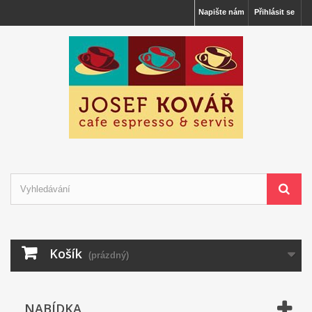
Napište nám
Přihlásit se
Košík
(prázdný)
NABÍDKA