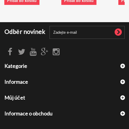
Přidat do košíku
Přidat do košíku
Přid
Odběr novinek
Kategorie
Informace
Můj účet
Informace o obchodu