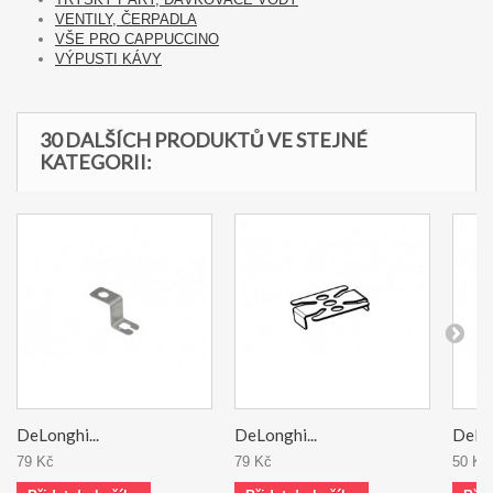
VENTILY, ČERPADLA
VŠE PRO CAPPUCCINO
VÝPUSTI KÁVY
30 DALŠÍCH PRODUKTŮ VE STEJNÉ
KATEGORII:
DeLonghi...
DeLonghi...
DeLon
79 Kč
79 Kč
50 Kč