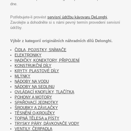
dne.
Potřebujete-li provést
servisní údržbu kávovaru DeLonghi
,
Zavolejte a dohodněte si s námi pevný termín provedení servisní
údržby.
Výběr z kategorií originálních náhradních dílů Delonghi.
ČIDLA, POJISTKY, SNÍMAČE
ELEKTRONIKY
HADIČKY, KONEKTORY, PŘIPOJENÍ
KONSTRUKČNÍ DÍLY
KRYTY, PLASTOVÉ DÍLY
MLÝNKY
NÁDOBY NA VODU
NÁDOBY NA SEDLINU
OVLÁDACÍ KNOFLÍKY, TLAČÍTKA
POHONY A MOTORY
SPAŘOVACÍ JEDNOTKY
ŠROUBKY A ZÁVLAČKY
TĚSNĚNÍ O-KROUŽKY
TOPNÁ TĚLESA a PÍSTY
TRYSKY PÁRY, DÁVKOVAČE VODY
VENTILY, ČERPADLA