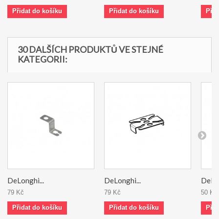
Přidat do košíku
Přidat do košíku
Přid
30 DALŠÍCH PRODUKTŮ VE STEJNÉ
KATEGORII:
DeLonghi...
DeLonghi...
DeLon
79 Kč
79 Kč
50 Kč
Přidat do košíku
Přidat do košíku
Přid