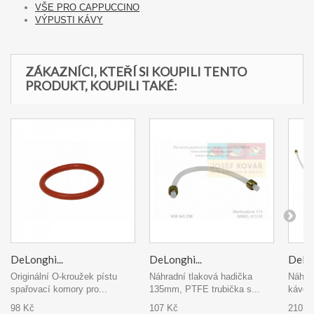
VŠE PRO CAPPUCCINO
VÝPUSTI KÁVY
ZÁKAZNÍCI, KTEŘÍ SI KOUPILI TENTO
PRODUKT, KOUPILI TAKÉ:
DeLonghi...
DeLonghi...
DeLon
Originální O-kroužek pístu
Náhradní tlaková hadička
Náhrad
spařovací komory pro...
135mm, PTFE trubička s...
kávova
98 Kč
107 Kč
210 K