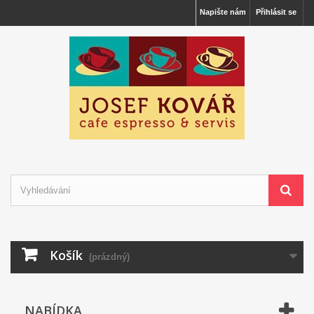
Napište nám
Přihlásit se
Košík
(prázdný)
NABÍDKA