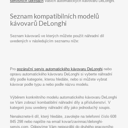
servisních údržbách
Vašich automatických kávovarů DeLonghi.
Seznam kompatibilních modelů
kávovarů DeLonghi
Seznam kávovarů ve kterých můžete použít náhradní díl
uvedených v následujícím seznamu níže:
Pro
pozáruční servis automatického kávovaru DeLonghi
nebo
opravu automatického kávovaru DeLonghi si vyberte náhradní
díly podle kategorie, kterou hledáte, nebo si můžete vybrat
kávovar podle typu a nebo podle názvu modelu.
Výběrem konkrétního modelu automatického kávovaru DeLonghi
se Vám zobrazí kombatibilní náhradní díly a příslušenství. V
kategorii jsou uvedeny náhradní díly jako jednoduchý soupis.
Nenaleznete-li díl, který hledáte, zavolejte na telefonní číslo 608
845 298 nebo napište na email kovar/zavinnac/delonghi-
servis.com. Odpovíme Vám nejpozději do druhého pracovního