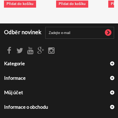
Přidat do košíku
Přidat do košíku
Přid
Odběr novinek
Kategorie
Informace
Můj účet
Informace o obchodu