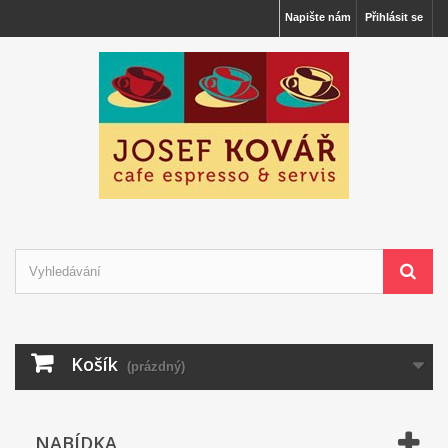
Napište nám
Přihlásit se
Košík
(prázdný)
NABÍDKA