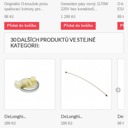
Originální O-kroužek pístu
Generátor páry rovný 1170W
O-kro
spařovací komory pro...
220V bez konektorů...
ESAM,
98 Kč
1 299 Kč
89 Kč
Přidat do košíku
Přidat do košíku
Přid
30 DALŠÍCH PRODUKTŮ VE STEJNÉ
KATEGORII:
DeLonghi...
DeLonghi...
DeLon
289 Kč
189 Kč
98 Kč