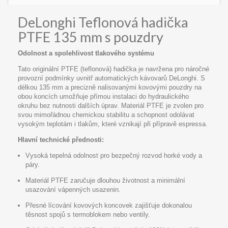
DeLonghi Teflonová hadička
PTFE 135 mm s pouzdry
Odolnost a spolehlivost tlakového systému
Tato originální PTFE (teflonová) hadička je navržena pro náročné
provozní podmínky uvnitř automatických kávovarů DeLonghi. S
délkou 135 mm a precizně nalisovanými kovovými pouzdry na
obou koncích umožňuje přímou instalaci do hydraulického
okruhu bez nutnosti dalších úprav. Materiál PTFE je zvolen pro
svou mimořádnou chemickou stabilitu a schopnost odolávat
vysokým teplotám i tlakům, které vznikají při přípravě espressa.
Hlavní technické přednosti:
Vysoká tepelná odolnost pro bezpečný rozvod horké vody a
páry.
Materiál PTFE zaručuje dlouhou životnost a minimální
usazování vápenných usazenin.
Přesné lícování kovových koncovek zajišťuje dokonalou
těsnost spojů s termoblokem nebo ventily.