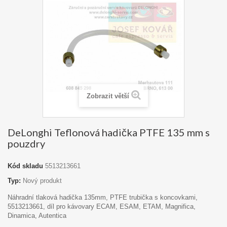
Zobrazit větší
DeLonghi Teflonová hadička PTFE 135 mm s
pouzdry
Kód skladu
5513213661
Typ:
Nový produkt
Náhradní tlaková hadička 135mm, PTFE trubička s koncovkami,
5513213661, díl pro kávovary ECAM, ESAM, ETAM, Magnifica,
Dinamica, Autentica