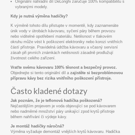
Originální náhradní díl DeLonghi zaručuje 100% kompatibilitu s
vybranými modely.
Kdy je nutná výměna hadičky?
K výměně tohoto dílu přistupte v momentě, kdy zaznamenáte
únik vody v útrobách kávovaru, syčení páry během provozu
nebo viditelné opotřebení materiálu. Netěsnost v tlakovém
okruhu může vést k poškození elektroniky nebo korozi vnitřních
částí přístroje. Pravidelná údržba kávovaru a včasný servisní
zásah při prvních známkách netěsnosti zásadně prodlužují
životnost celého zařízení.
Vraťte svému kávovaru 100% těsnost a bezpečný provoz.
Objednejte si tento originální díl a
zajistěte si bezproblémovou
přípravu kávy bez rizika vnitřního poškození přístroje.
Často kladené dotazy
Jak poznám, že je teflonová hadička poškozená?
Nejčastějším projevem je voda objevující se pod kávovarem
nebo nadměrné množství páry unikající zpod krytů přístroje
během nahřívání či výdeje kávy.
Je montáž hadičky náročná?
Výměna vyžaduje demontáž vnějších krytů kávovaru. Hadička