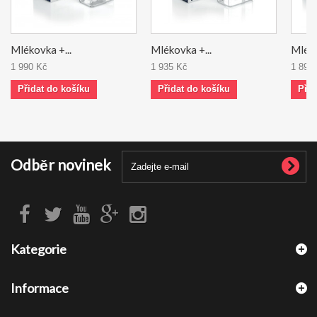
Mlékovka +...
Mlékovka +...
Mléko
1 990 Kč
1 935 Kč
1 890
Přidat do košíku
Přidat do košíku
Přid
Odběr novinek
Kategorie
Informace