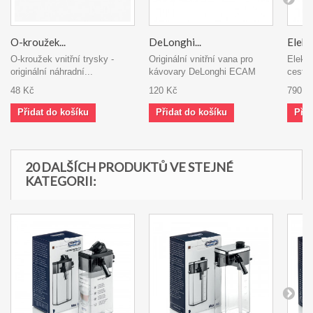
O-kroužek...
DeLonghi...
Elekt
O-kroužek vnitřní trysky -
Originální vnitřní vana pro
Elektr
originální náhradní...
kávovary DeLonghi ECAM
cestný
48 Kč
120 Kč
790 K
Přidat do košíku
Přidat do košíku
Přid
20 DALŠÍCH PRODUKTŮ VE STEJNÉ
KATEGORII: