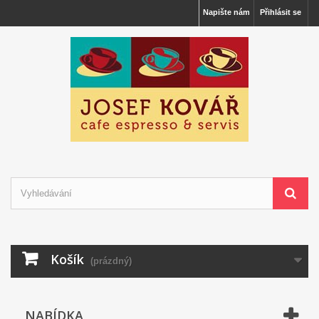
Napište nám
Přihlásit se
Košík
(prázdný)
NABÍDKA