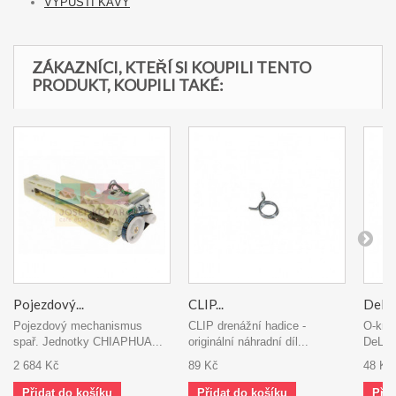
VÝPUSTI KÁVY
ZÁKAZNÍCI, KTEŘÍ SI KOUPILI TENTO
PRODUKT, KOUPILI TAKÉ:
Pojezdový...
CLIP...
DeLon
Pojezdový mechanismus
CLIP drenážní hadice -
O-krou
spař. Jednotky CHIAPHUA...
originální náhradní díl...
DeLong
2 684 Kč
89 Kč
48 Kč
Přidat do košíku
Přidat do košíku
Přid