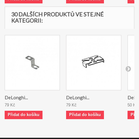
30 DALŠÍCH PRODUKTŮ VE STEJNÉ
KATEGORII:
DeLonghi...
DeLonghi...
DeLon
79 Kč
79 Kč
50 Kč
Přidat do košíku
Přidat do košíku
Přid