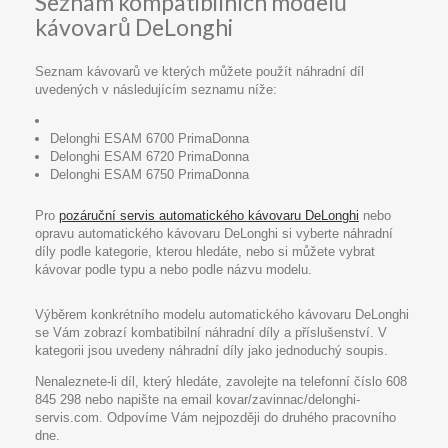
Seznam kompatibilních modelů
kávovarů DeLonghi
Seznam kávovarů ve kterých můžete použít náhradní díl
uvedených v následujícím seznamu níže:
Delonghi ESAM 6700 PrimaDonna
Delonghi ESAM 6720 PrimaDonna
Delonghi ESAM 6750 PrimaDonna
Pro
pozáruční servis automatického kávovaru DeLonghi
nebo
opravu automatického kávovaru DeLonghi si vyberte náhradní
díly podle kategorie, kterou hledáte, nebo si můžete vybrat
kávovar podle typu a nebo podle názvu modelu.
Výběrem konkrétního modelu automatického kávovaru DeLonghi
se Vám zobrazí kombatibilní náhradní díly a příslušenství. V
kategorii jsou uvedeny náhradní díly jako jednoduchý soupis.
Nenaleznete-li díl, který hledáte, zavolejte na telefonní číslo 608
845 298 nebo napište na email kovar/zavinnac/delonghi-
servis.com. Odpovíme Vám nejpozději do druhého pracovního
dne.