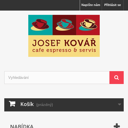
Napište nám
Přihlásit se
Košík
(prázdný)
NABÍDKA