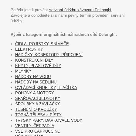
Potřebujete-li provést
servisní údržbu kávovaru DeLonghi
,
Zavolejte a dohodněte si s námi pevný termín provedení servisní
údržby.
Výběr z kategorií originálních náhradních dílů Delonghi.
ČIDLA, POJISTKY, SNÍMAČE
ELEKTRONIKY
HADIČKY, KONEKTORY, PŘIPOJENÍ
KONSTRUKČNÍ DÍLY
KRYTY, PLASTOVÉ DÍLY
MLÝNKY
NÁDOBY NA VODU
NÁDOBY NA SEDLINU
OVLÁDACÍ KNOFLÍKY, TLAČÍTKA
POHONY A MOTORY
SPAŘOVACÍ JEDNOTKY
ŠROUBKY A ZÁVLAČKY
TĚSNĚNÍ O-KROUŽKY
TOPNÁ TĚLESA a PÍSTY
TRYSKY PÁRY, DÁVKOVAČE VODY
VENTILY, ČERPADLA
VŠE PRO CAPPUCCINO