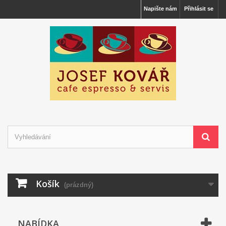
Napište nám
Přihlásit se
Košík
(prázdný)
NABÍDKA