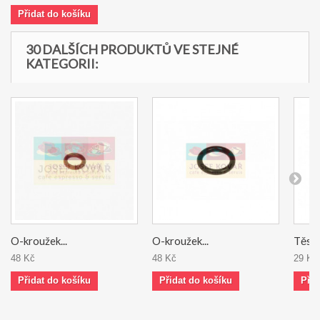
Přidat do košíku
30 DALŠÍCH PRODUKTŮ VE STEJNÉ
KATEGORII:
O-kroužek...
O-kroužek...
Těsně
48 Kč
48 Kč
29 Kč
Přidat do košíku
Přidat do košíku
Přid