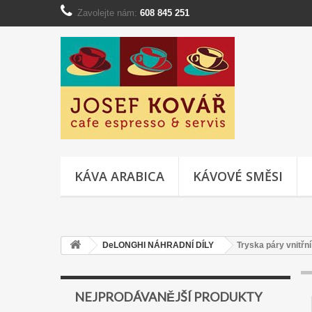
Zavolejte nám:
608 845 251
KÁVA ARABICA
KÁVOVÉ SMĚSI
DeLONGHI NÁHRADNÍ DÍLY
Tryska páry vnitř
NEJPRODÁVANĚJŠÍ PRODUKTY