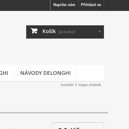
Napište nám
Přihlásit se
Košík
(prázdný)
GHI
NÁVODY DELONGHI
kontakt
mapa stránek