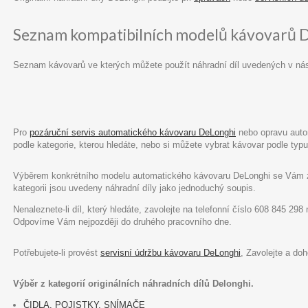
Seznam kompatibilních modelů kávovarů 
Seznam kávovarů ve kterých můžete použít náhradní díl uvedených v ná
Pro
pozáruční servis automatického kávovaru DeLonghi
nebo opravu autom
podle kategorie, kterou hledáte, nebo si můžete vybrat kávovar podle ty
Výběrem konkrétního modelu automatického kávovaru DeLonghi se Vám zob
kategorii jsou uvedeny náhradní díly jako jednoduchý soupis.
Nenaleznete-li díl, který hledáte, zavolejte na telefonní číslo 608 845 29
Odpovíme Vám nejpozději do druhého pracovního dne.
Potřebujete-li provést
servisní údržbu kávovaru DeLonghi
, Zavolejte a do
Výběr z kategorií originálních náhradních dílů Delonghi.
ČIDLA, POJISTKY, SNÍMAČE