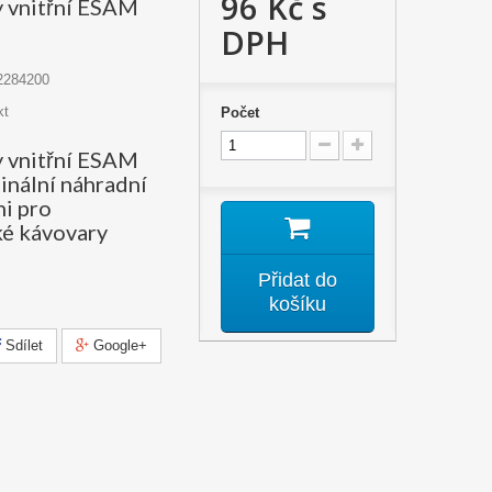
96 Kč
s
y vnitřní ESAM
DPH
2284200
kt
Počet
y vnitřní ESAM
inální náhradní
hi pro
é kávovary
Přidat do
košíku
Sdílet
Google+