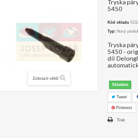
Tryska pár
5450
Kód skladu
533
Typ:
Nový produ
Tryska pár
5450 - orig
díl Delong
automatick
Zobrazit větší
Skladem
Tweet
Pinterest
Tisk