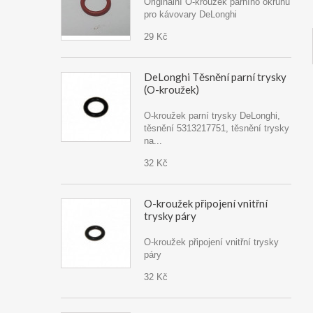
Originální O-kroužek parního okruhu
pro kávovary DeLonghi
29 Kč
DeLonghi Těsnění parní trysky
(O-kroužek)
O-kroužek parní trysky DeLonghi,
těsnění 5313217751, těsnění trysky
na...
32 Kč
O-kroužek připojení vnitřní
trysky páry
O-kroužek připojení vnitřní trysky
páry
32 Kč