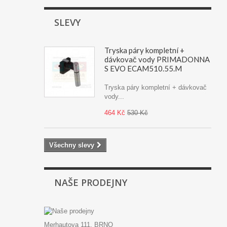
SLEVY
Tryska páry kompletní +
dávkovač vody PRIMADONNA
S EVO ECAM510.55.M
Tryska páry kompletní + dávkovač
vody...
464 Kč
530 Kč
Všechny slevy
NAŠE PRODEJNY
Merhautova 111, BRNO