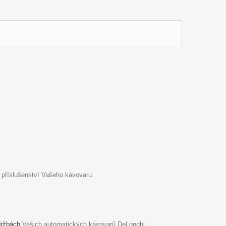
 příslušenství Vašeho kávovaru.
držbách
Vašich automatických kávovarů DeLonghi.