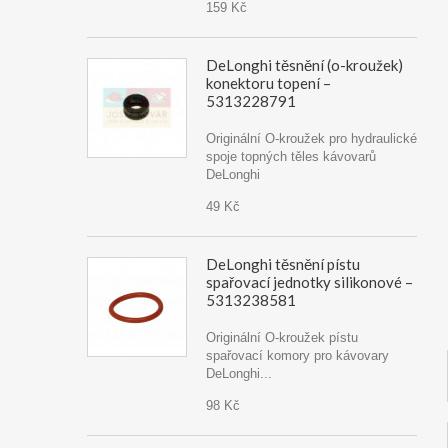
159 Kč
DeLonghi těsnění (o-kroužek)
konektoru topení –
5313228791
Originální O-kroužek pro hydraulické
spoje topných těles kávovarů
DeLonghi
49 Kč
DeLonghi těsnění pístu
spařovací jednotky silikonové –
5313238581
Originální O-kroužek pístu
spařovací komory pro kávovary
DeLonghi...
98 Kč