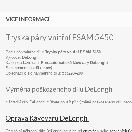
VÍCE INFORMACÍ
Tryska páry vnitřní ESAM 5450
Popis náhradního dílu:
Tryska páry vnitřní ESAM 5450
Výrobce:
DeLonghi
Kategorie kávovaru:
Plnoautomatické kávovary DeLonghi
Stav náhradního dílu:
nový
Objednací číslo náhradního dílu:
5332284200
Výměna poškozeného dílu DeLonghi
Náhradní díly DeLonghi můžete použít při výměně poškozeného dílu nebo
Oprava Kávovaru DeLonghi
Originální náhradní díly DeLonghi použijte při
opravách
nebo
servisních ú