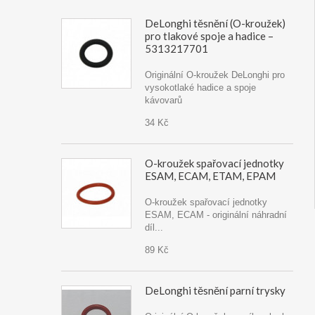
DeLonghi těsnění (O-kroužek)
pro tlakové spoje a hadice –
5313217701
Originální O-kroužek DeLonghi pro
vysokotlaké hadice a spoje
kávovarů
34 Kč
O-kroužek spařovací jednotky
ESAM, ECAM, ETAM, EPAM
O-kroužek spařovací jednotky
ESAM, ECAM - originální náhradní
díl...
89 Kč
DeLonghi těsnění parní trysky