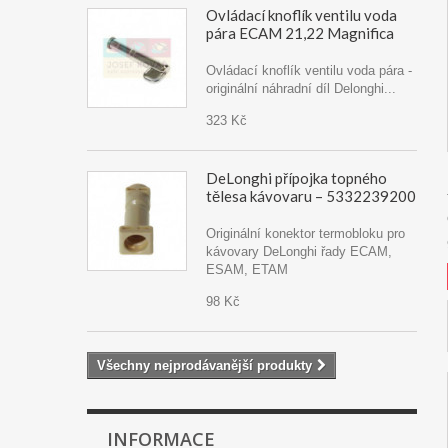
Ovládací knoflík ventilu voda
pára ECAM 21,22 Magnifica
Ovládací knoflík ventilu voda pára -
originální náhradní díl Delonghi...
323 Kč
DeLonghi přípojka topného
tělesa kávovaru – 5332239200
Originální konektor termobloku pro
kávovary DeLonghi řady ECAM,
ESAM, ETAM
98 Kč
Všechny nejprodávanější produkty
INFORMACE