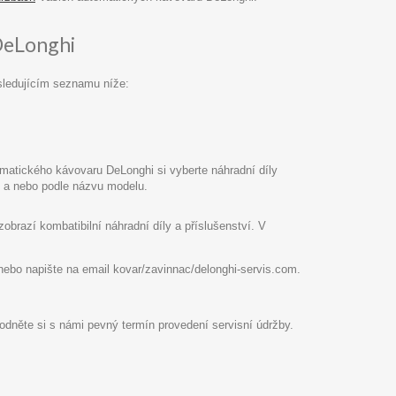
DeLonghi
sledujícím seznamu níže:
atického kávovaru DeLonghi si vyberte náhradní díly
pu a nebo podle názvu modelu.
razí kombatibilní náhradní díly a příslušenství. V
8 nebo napište na email kovar/zavinnac/delonghi-servis.com.
hodněte si s námi pevný termín provedení servisní údržby.