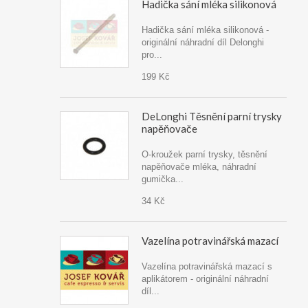
Hadička sání mléka silikonová
Hadička sání mléka silikonová -
originální náhradní díl Delonghi
pro...
199 Kč
DeLonghi Těsnění parní trysky
napěňovače
O-kroužek parní trysky, těsnění
napěňovače mléka, náhradní
gumička...
34 Kč
Vazelína potravinářská mazací
Vazelína potravinářská mazací s
aplikátorem - originální náhradní
díl...