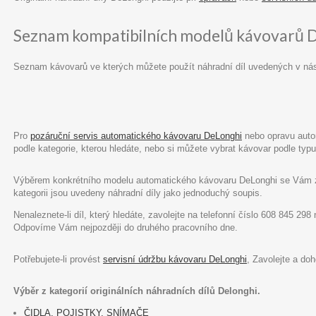
Seznam kompatibilních modelů kávovarů 
Seznam kávovarů ve kterých můžete použít náhradní díl uvedených v ná
Pro
pozáruční servis automatického kávovaru DeLonghi
nebo opravu autom
podle kategorie, kterou hledáte, nebo si můžete vybrat kávovar podle ty
Výběrem konkrétního modelu automatického kávovaru DeLonghi se Vám zob
kategorii jsou uvedeny náhradní díly jako jednoduchý soupis.
Nenaleznete-li díl, který hledáte, zavolejte na telefonní číslo 608 845 29
Odpovíme Vám nejpozději do druhého pracovního dne.
Potřebujete-li provést
servisní údržbu kávovaru DeLonghi
, Zavolejte a do
Výběr z kategorií originálních náhradních dílů Delonghi.
ČIDLA, POJISTKY, SNÍMAČE