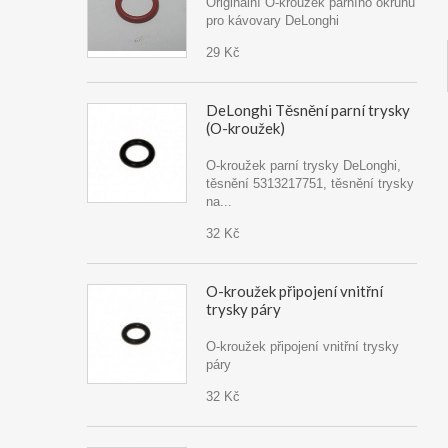
Originální O-kroužek parního okruhu
pro kávovary DeLonghi
29 Kč
DeLonghi Těsnění parní trysky
(O-kroužek)
O-kroužek parní trysky DeLonghi,
těsnění 5313217751, těsnění trysky
na...
32 Kč
O-kroužek připojení vnitřní
trysky páry
O-kroužek připojení vnitřní trysky
páry
32 Kč