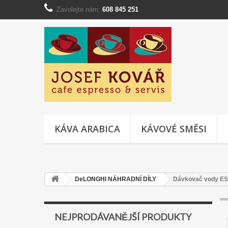
Zavolejte nám:
608 845 251
KÁVA ARABICA
KÁVOVÉ SMĚSI
DeLONGHI NÁHRADNÍ DÍLY
Dávkovač vody ES
NEJPRODÁVANĚJŠÍ PRODUKTY