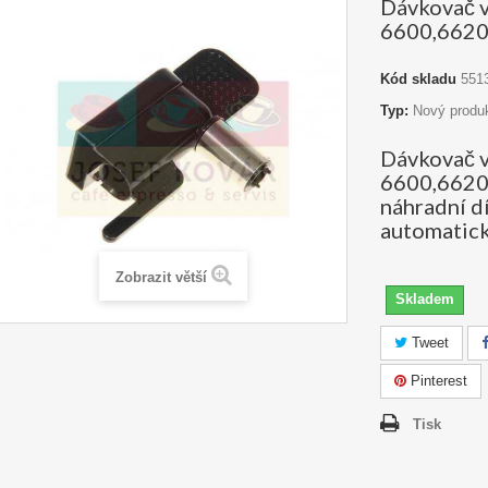
Dávkovač 
6600,662
Kód skladu
551
Typ:
Nový produ
Dávkovač 
6600,6620 
náhradní d
automatick
Zobrazit větší
Skladem
Tweet
Pinterest
Tisk