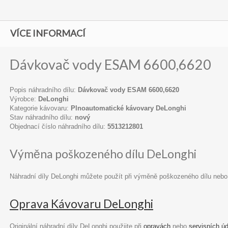
VÍCE INFORMACÍ
Dávkovač vody ESAM 6600,6620
Popis náhradního dílu:
Dávkovač vody ESAM 6600,6620
Výrobce:
DeLonghi
Kategorie kávovaru:
Plnoautomatické kávovary DeLonghi
Stav náhradního dílu:
nový
Objednací číslo náhradního dílu:
5513212801
Výměna poškozeného dílu DeLonghi
Náhradní díly DeLonghi můžete použít při výměně poškozeného dílu nebo
Oprava Kávovaru DeLonghi
Originální náhradní díly DeLonghi použijte při
opravách
nebo
servisních ú