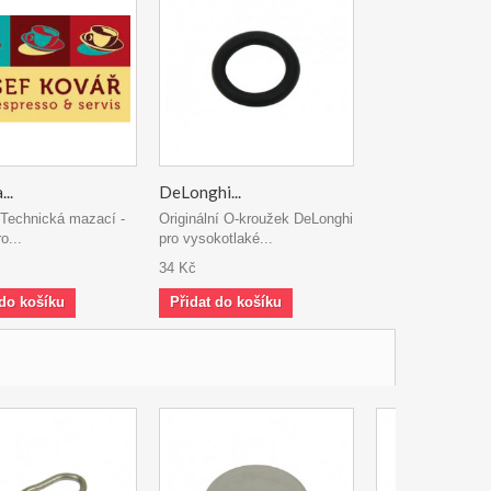
...
DeLonghi...
 Technická mazací -
Originální O-kroužek DeLonghi
o...
pro vysokotlaké...
34 Kč
 do košíku
Přidat do košíku