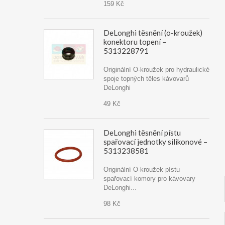
159 Kč
DeLonghi těsnění (o-kroužek)
konektoru topení –
5313228791
Originální O-kroužek pro hydraulické
spoje topných těles kávovarů
DeLonghi
49 Kč
DeLonghi těsnění pístu
spařovací jednotky silikonové –
5313238581
Originální O-kroužek pístu
spařovací komory pro kávovary
DeLonghi...
98 Kč