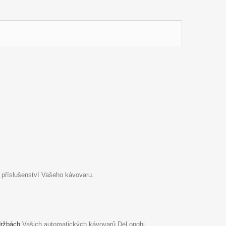
 příslušenství Vašeho kávovaru.
držbách
Vašich automatických kávovarů DeLonghi.