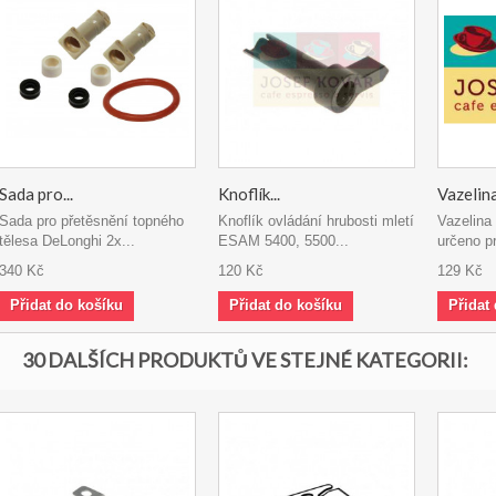
Sada pro...
Knoflík...
Vazelina
Sada pro přetěsnění topného
Knoflík ovládání hrubosti mletí
Vazelina
tělesa DeLonghi 2x...
ESAM 5400, 5500...
určeno pr
340 Kč
120 Kč
129 Kč
Přidat do košíku
Přidat do košíku
Přidat
30 DALŠÍCH PRODUKTŮ VE STEJNÉ KATEGORII: