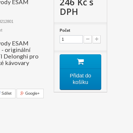
246 Kč
s
vody ESAM
0
DPH
3212801
kt
Počet
vody ESAM
- originální
íl Delonghi pro
é kávovary
Přidat do
košíku
Sdílet
Google+