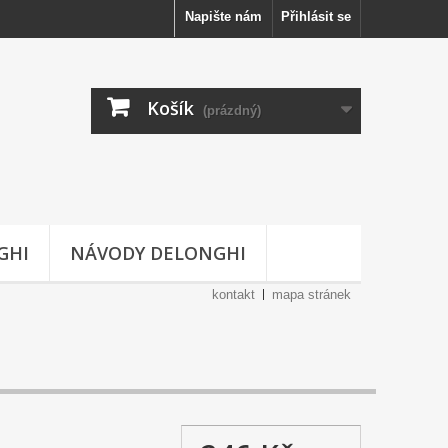
Napište nám
Přihlásit se
Košík
(prázdný)
GHI
NÁVODY DELONGHI
kontakt
mapa stránek