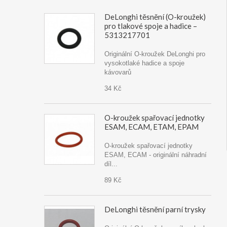
DeLonghi těsnění (O-kroužek)
pro tlakové spoje a hadice –
5313217701
Originální O-kroužek DeLonghi pro
vysokotlaké hadice a spoje
kávovarů
34 Kč
O-kroužek spařovací jednotky
ESAM, ECAM, ETAM, EPAM
O-kroužek spařovací jednotky
ESAM, ECAM - originální náhradní
díl...
89 Kč
DeLonghi těsnění parní trysky