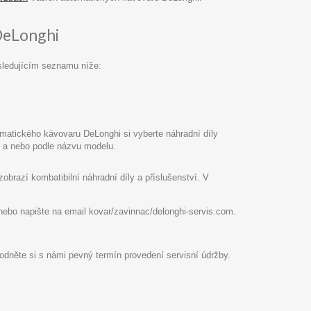
DeLonghi
sledujícím seznamu níže:
atického kávovaru DeLonghi si vyberte náhradní díly
pu a nebo podle názvu modelu.
razí kombatibilní náhradní díly a příslušenství. V
8 nebo napište na email kovar/zavinnac/delonghi-servis.com.
hodněte si s námi pevný termín provedení servisní údržby.