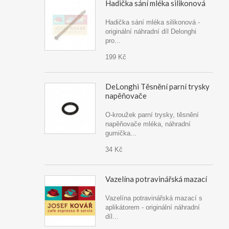
Hadička sání mléka silikonová
Hadička sání mléka silikonová -
originální náhradní díl Delonghi
pro...
199 Kč
DeLonghi Těsnění parní trysky
napěňovače
O-kroužek parní trysky, těsnění
napěňovače mléka, náhradní
gumička...
34 Kč
Vazelína potravinářská mazací
Vazelína potravinářská mazací s
aplikátorem - originální náhradní
díl...