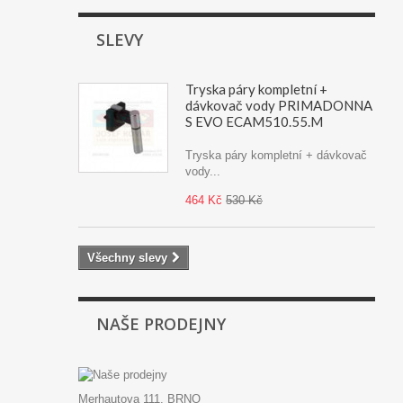
SLEVY
Tryska páry kompletní +
dávkovač vody PRIMADONNA
S EVO ECAM510.55.M
Tryska páry kompletní + dávkovač
vody...
464 Kč
530 Kč
Všechny slevy
NAŠE PRODEJNY
Merhautova 111, BRNO