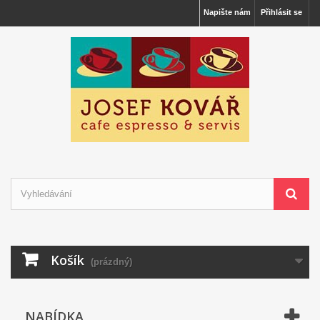
Napište nám
Přihlásit se
Košík
(prázdný)
NABÍDKA