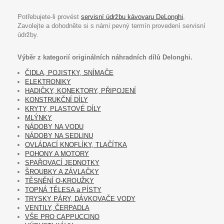
Potřebujete-li provést
servisní údržbu kávovaru DeLonghi
,
Zavolejte a dohodněte si s námi pevný termín provedení servisní
údržby.
Výběr z kategorií originálních náhradních dílů Delonghi.
ČIDLA, POJISTKY, SNÍMAČE
ELEKTRONIKY
HADIČKY, KONEKTORY, PŘIPOJENÍ
KONSTRUKČNÍ DÍLY
KRYTY, PLASTOVÉ DÍLY
MLÝNKY
NÁDOBY NA VODU
NÁDOBY NA SEDLINU
OVLÁDACÍ KNOFLÍKY, TLAČÍTKA
POHONY A MOTORY
SPAŘOVACÍ JEDNOTKY
ŠROUBKY A ZÁVLAČKY
TĚSNĚNÍ O-KROUŽKY
TOPNÁ TĚLESA a PÍSTY
TRYSKY PÁRY, DÁVKOVAČE VODY
VENTILY, ČERPADLA
VŠE PRO CAPPUCCINO