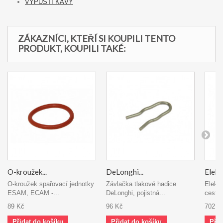
VÝPUSTI KÁVY
ZÁKAZNÍCI, KTEŘÍ SI KOUPILI TENTO
PRODUKT, KOUPILI TAKÉ:
O-kroužek...
DeLonghi...
Elekt
O-kroužek spařovací jednotky
Závlačka tlakové hadice
Elektr
ESAM, ECAM -...
DeLonghi, pojistná...
cestný
89 Kč
96 Kč
702 K
Přidat do košíku
Přidat do košíku
Přid