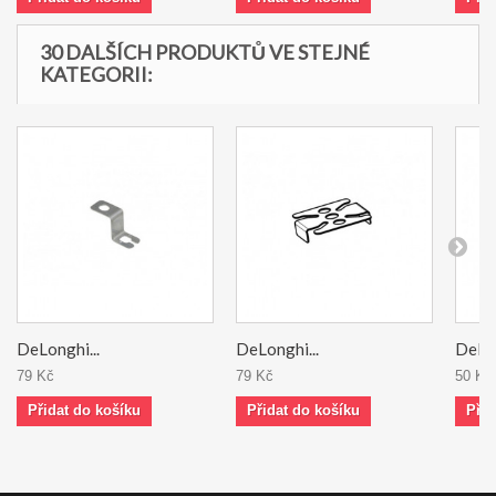
30 DALŠÍCH PRODUKTŮ VE STEJNÉ
KATEGORII:
DeLonghi...
DeLonghi...
DeLon
79 Kč
79 Kč
50 Kč
Přidat do košíku
Přidat do košíku
Přid