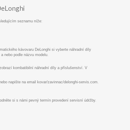
DeLonghi
sledujícím seznamu níže:
atického kávovaru DeLonghi si vyberte náhradní díly
pu a nebo podle názvu modelu.
razí kombatibilní náhradní díly a příslušenství. V
8 nebo napište na email kovar/zavinnac/delonghi-servis.com.
hodněte si s námi pevný termín provedení servisní údržby.