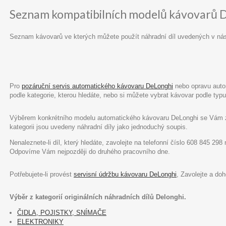
Seznam kompatibilních modelů kávovarů 
Seznam kávovarů ve kterých můžete použít náhradní díl uvedených v ná
Pro
pozáruční servis automatického kávovaru DeLonghi
nebo opravu autom
podle kategorie, kterou hledáte, nebo si můžete vybrat kávovar podle ty
Výběrem konkrétního modelu automatického kávovaru DeLonghi se Vám zob
kategorii jsou uvedeny náhradní díly jako jednoduchý soupis.
Nenaleznete-li díl, který hledáte, zavolejte na telefonní číslo 608 845 29
Odpovíme Vám nejpozději do druhého pracovního dne.
Potřebujete-li provést
servisní údržbu kávovaru DeLonghi
, Zavolejte a do
Výběr z kategorií originálních náhradních dílů Delonghi.
ČIDLA, POJISTKY, SNÍMAČE
ELEKTRONIKY