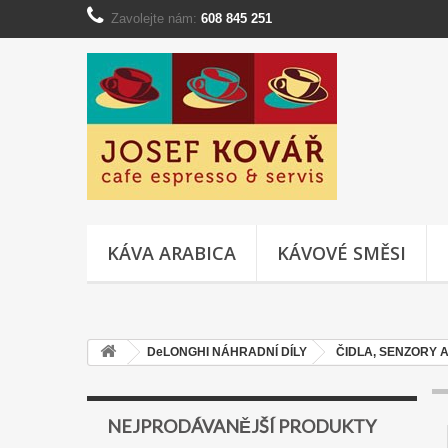
Zavolejte nám:
608 845 251
KÁVA ARABICA
KÁVOVÉ SMĚSI
DeLONGHI NÁHRADNÍ DÍLY
ČIDLA, SENZORY 
NEJPRODÁVANĚJŠÍ PRODUKTY