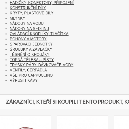
HADIČKY, KONEKTORY, PŘIPOJENÍ
KONSTRUKČNÍ DÍLY
KRYTY, PLASTOVÉ DÍLY
MLÝNKY
NÁDOBY NA VODU
NÁDOBY NA SEDLINU
OVLÁDACÍ KNOFLÍKY, TLAČÍTKA
POHONY A MOTORY
SPAŘOVACÍ JEDNOTKY
ŠROUBKY A ZÁVLAČKY
TĚSNĚNÍ O-KROUŽKY
TOPNÁ TĚLESA a PÍSTY
TRYSKY PÁRY, DÁVKOVAČE VODY
VENTILY, ČERPADLA
VŠE PRO CAPPUCCINO
VÝPUSTI KÁVY
ZÁKAZNÍCI, KTEŘÍ SI KOUPILI TENTO PRODUKT, K