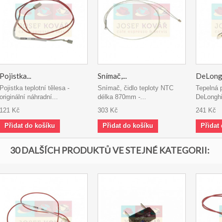
Pojistka...
Snímač,...
DeLongh
Pojistka teplotní tělesa -
Snímač, čidlo teploty NTC
Tepelná p
originální náhradní...
délka 870mm -...
DeLonghi
121 Kč
303 Kč
241 Kč
Přidat do košíku
Přidat do košíku
Přidat
30 DALŠÍCH PRODUKTŮ VE STEJNÉ KATEGORII: