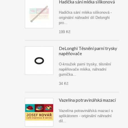
Hadička sání mléka silikonová
Hadička sání mléka silikonová -
originální náhradní díl Delonghi
pro...
199 Kč
DeLonghi Těsnění parní trysky
napěňovače
O-kroužek parní trysky, těsnění
napěňovače mléka, náhradní
gumička...
34 Kč
Vazelína potravinářská mazací
Vazelína potravinářská mazací s
aplikátorem - originální náhradní
díl...