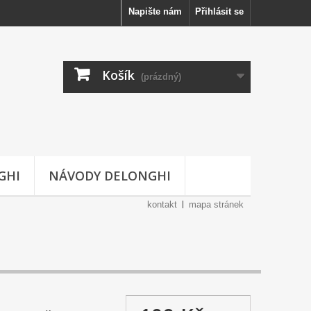
Napište nám
Přihlásit se
Košík
(prázdný)
GHI
NÁVODY DELONGHI
kontakt
mapa stránek