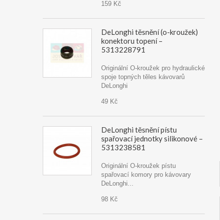
159 Kč
DeLonghi těsnění (o-kroužek)
konektoru topení –
5313228791
Originální O-kroužek pro hydraulické
spoje topných těles kávovarů
DeLonghi
49 Kč
DeLonghi těsnění pístu
spařovací jednotky silikonové –
5313238581
Originální O-kroužek pístu
spařovací komory pro kávovary
DeLonghi...
98 Kč