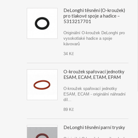
DeLonghi těsnění (O-kroužek)
pro tlakové spoje a hadice –
5313217701
Originální O-kroužek DeLonghi pro
vysokotlaké hadice a spoje
kávovarů
34 Kč
O-kroužek spařovací jednotky
ESAM, ECAM, ETAM, EPAM
O-kroužek spařovací jednotky
ESAM, ECAM - originální náhradní
díl...
89 Kč
DeLonghi těsnění parní trysky