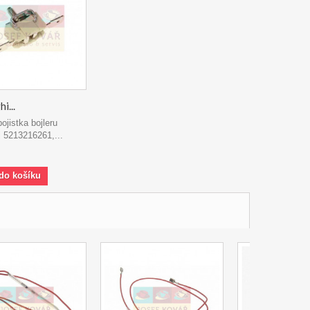
i...
ojistka bojleru
 5213216261,...
 do košíku