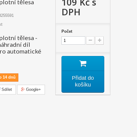
109 Kč
s
plotní tělesa
DPH
3255591
kt
Počet
plotní tělesa -
náhradní díl
ro automatické
o 14 dnů
Přidat do
košíku
Sdílet
Google+