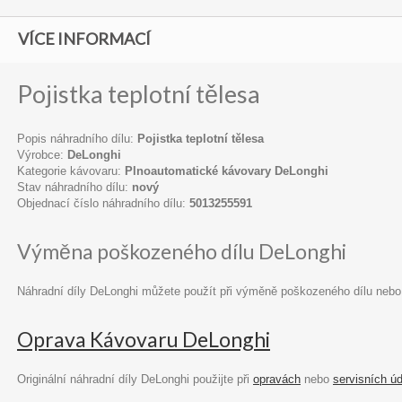
VÍCE INFORMACÍ
Pojistka teplotní tělesa
Popis náhradního dílu:
Pojistka teplotní tělesa
Výrobce:
DeLonghi
Kategorie kávovaru:
Plnoautomatické kávovary DeLonghi
Stav náhradního dílu:
nový
Objednací číslo náhradního dílu:
5013255591
Výměna poškozeného dílu DeLonghi
Náhradní díly DeLonghi můžete použít při výměně poškozeného dílu nebo
Oprava Kávovaru DeLonghi
Originální náhradní díly DeLonghi použijte při
opravách
nebo
servisních ú