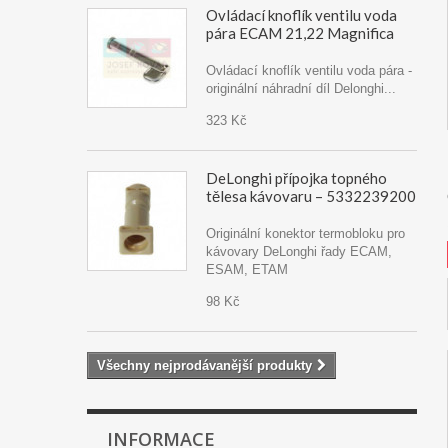
Ovládací knoflík ventilu voda
pára ECAM 21,22 Magnifica
Ovládací knoflík ventilu voda pára -
originální náhradní díl Delonghi...
323 Kč
DeLonghi přípojka topného
tělesa kávovaru – 5332239200
Originální konektor termobloku pro
kávovary DeLonghi řady ECAM,
ESAM, ETAM
98 Kč
Všechny nejprodávanější produkty
INFORMACE