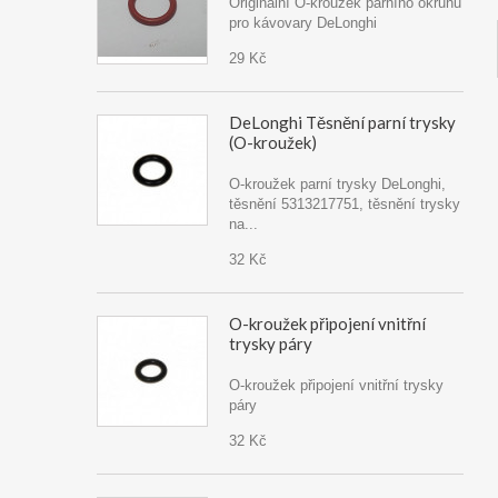
Originální O-kroužek parního okruhu
pro kávovary DeLonghi
29 Kč
DeLonghi Těsnění parní trysky
(O-kroužek)
O-kroužek parní trysky DeLonghi,
těsnění 5313217751, těsnění trysky
na...
32 Kč
O-kroužek připojení vnitřní
trysky páry
O-kroužek připojení vnitřní trysky
páry
32 Kč