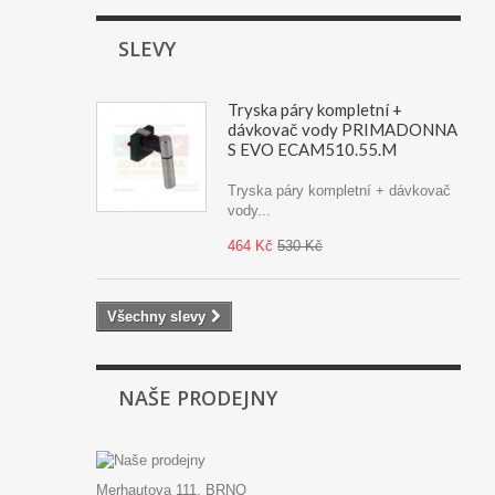
SLEVY
Tryska páry kompletní +
dávkovač vody PRIMADONNA
S EVO ECAM510.55.M
Tryska páry kompletní + dávkovač
vody...
464 Kč
530 Kč
Všechny slevy
NAŠE PRODEJNY
Merhautova 111, BRNO