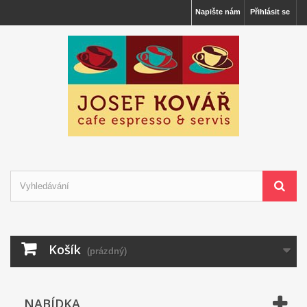
Napište nám
Přihlásit se
Košík
(prázdný)
NABÍDKA