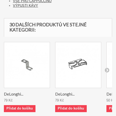
VŠE PRO CAPPUCCINO
VÝPUSTI KÁVY
30 DALŠÍCH PRODUKTŮ VE STEJNÉ
KATEGORII:
DeLonghi...
DeLonghi...
DeLon
79 Kč
79 Kč
50 Kč
Přidat do košíku
Přidat do košíku
Přid