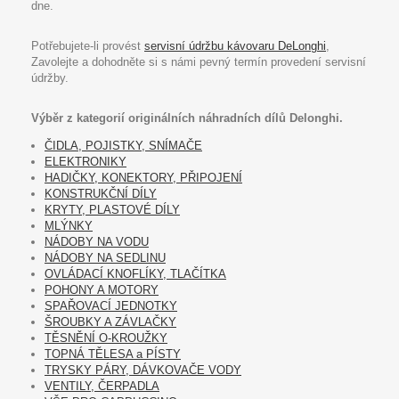
dne.
Potřebujete-li provést
servisní údržbu kávovaru DeLonghi
,
Zavolejte a dohodněte si s námi pevný termín provedení servisní
údržby.
Výběr z kategorií originálních náhradních dílů Delonghi.
ČIDLA, POJISTKY, SNÍMAČE
ELEKTRONIKY
HADIČKY, KONEKTORY, PŘIPOJENÍ
KONSTRUKČNÍ DÍLY
KRYTY, PLASTOVÉ DÍLY
MLÝNKY
NÁDOBY NA VODU
NÁDOBY NA SEDLINU
OVLÁDACÍ KNOFLÍKY, TLAČÍTKA
POHONY A MOTORY
SPAŘOVACÍ JEDNOTKY
ŠROUBKY A ZÁVLAČKY
TĚSNĚNÍ O-KROUŽKY
TOPNÁ TĚLESA a PÍSTY
TRYSKY PÁRY, DÁVKOVAČE VODY
VENTILY, ČERPADLA