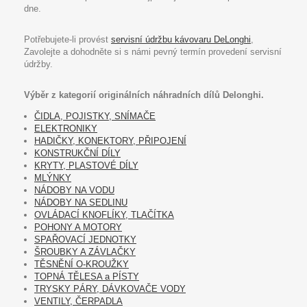
dne.
Potřebujete-li provést
servisní údržbu kávovaru DeLonghi
,
Zavolejte a dohodněte si s námi pevný termín provedení servisní
údržby.
Výběr z kategorií originálních náhradních dílů Delonghi.
ČIDLA, POJISTKY, SNÍMAČE
ELEKTRONIKY
HADIČKY, KONEKTORY, PŘIPOJENÍ
KONSTRUKČNÍ DÍLY
KRYTY, PLASTOVÉ DÍLY
MLÝNKY
NÁDOBY NA VODU
NÁDOBY NA SEDLINU
OVLÁDACÍ KNOFLÍKY, TLAČÍTKA
POHONY A MOTORY
SPAŘOVACÍ JEDNOTKY
ŠROUBKY A ZÁVLAČKY
TĚSNĚNÍ O-KROUŽKY
TOPNÁ TĚLESA a PÍSTY
TRYSKY PÁRY, DÁVKOVAČE VODY
VENTILY, ČERPADLA