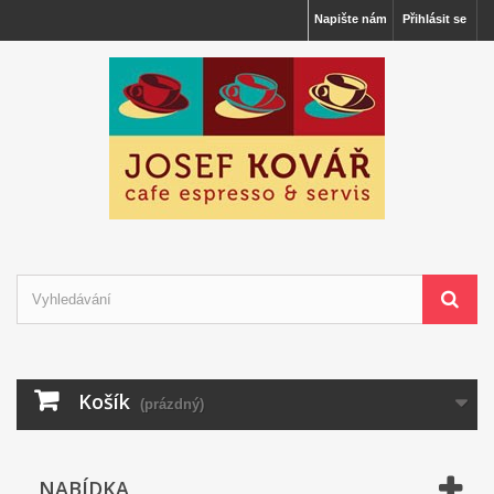
Napište nám
Přihlásit se
Košík
(prázdný)
NABÍDKA