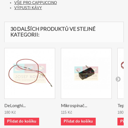
VŠE PRO CAPPUCCINO
VÝPUSTI KÁVY
30 DALŠÍCH PRODUKTŮ VE STEJNÉ
KATEGORII:
DeLonghi...
Mikrospínač...
Teplot
180 Kč
115 Kč
180 K
Přidat do košíku
Přidat do košíku
Přid