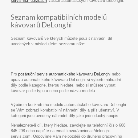
servisních údržbách
Vašich automatických kávovarů DeLonghi.
Seznam kompatibilních modelů
kávovarů DeLonghi
Seznam kávovarů ve kterých můžete použít náhradní díl
uvedených v následujícím seznamu níže:
Pro
pozáruční servis automatického kávovaru DeLonghi
nebo
opravu automatického kávovaru DeLonghi si vyberte náhradní
díly podle kategorie, kterou hledáte, nebo si můžete vybrat
kávovar podle typu a nebo podle názvu modelu.
Výběrem konkrétního modelu automatického kávovaru DeLonghi
se Vám zobrazí kombatibilní náhradní díly a příslušenství. V
kategorii jsou uvedeny náhradní díly jako jednoduchý soupis.
Nenaleznete-li díl, který hledáte, zavolejte na telefonní číslo 608
845 298 nebo napište na email kovar/zavinnac/delonghi-
servis.com. Odpovíme Vám nejpozději do druhého pracovního