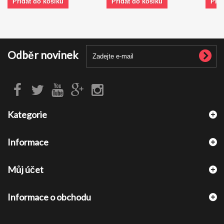
Přidat do košíku
Přidat do košíku
Přid
Odběr novinek
Kategorie
Informace
Můj účet
Informace o obchodu