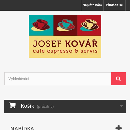
Napište nám
Přihlásit se
Košík
(prázdný)
NABÍDKA