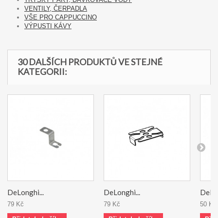
VENTILY, ČERPADLA
VŠE PRO CAPPUCCINO
VÝPUSTI KÁVY
30 DALŠÍCH PRODUKTŮ VE STEJNÉ
KATEGORII:
DeLonghi...
DeLonghi...
DeLon
79 Kč
79 Kč
50 Kč