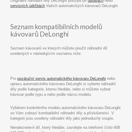
Originální náhradní díly DeLonghi použijte při
opravách
nebo
servisních údržbách
Vašich automatických kávovarů DeLonghi.
Seznam kompatibilních modelů
kávovarů DeLonghi
Seznam kávovarů ve kterých můžete použít náhradní díl
uvedených v následujícím seznamu níže:
Pro
pozáruční servis automatického kávovaru DeLonghi
nebo
opravu automatického kávovaru DeLonghi si vyberte náhradní
díly podle kategorie, kterou hledáte, nebo si můžete vybrat
kávovar podle typu a nebo podle názvu modelu.
Výběrem konkrétního modelu automatického kávovaru DeLonghi
se Vám zobrazí kombatibilní náhradní díly a příslušenství. V
kategorii jsou uvedeny náhradní díly jako jednoduchý soupis.
Nenaleznete-li díl, který hledáte, zavolejte na telefonní číslo 608