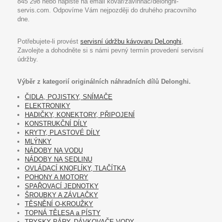
845 298 nebo napište na email kovar/zavinnac/delonghi-
servis.com. Odpovíme Vám nejpozději do druhého pracovního
dne.
Potřebujete-li provést
servisní údržbu kávovaru DeLonghi
,
Zavolejte a dohodněte si s námi pevný termín provedení servisní
údržby.
Výběr z kategorií originálních náhradních dílů Delonghi.
ČIDLA, POJISTKY, SNÍMAČE
ELEKTRONIKY
HADIČKY, KONEKTORY, PŘIPOJENÍ
KONSTRUKČNÍ DÍLY
KRYTY, PLASTOVÉ DÍLY
MLÝNKY
NÁDOBY NA VODU
NÁDOBY NA SEDLINU
OVLÁDACÍ KNOFLÍKY, TLAČÍTKA
POHONY A MOTORY
SPAŘOVACÍ JEDNOTKY
ŠROUBKY A ZÁVLAČKY
TĚSNĚNÍ O-KROUŽKY
TOPNÁ TĚLESA a PÍSTY
TRYSKY PÁRY, DÁVKOVAČE VODY