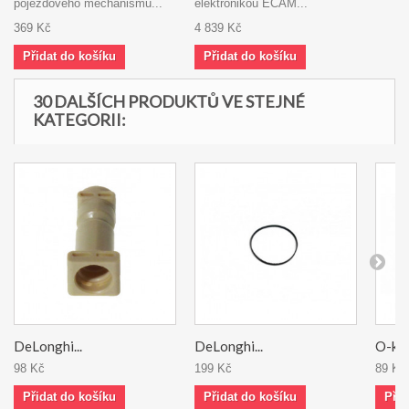
pojezdového mechanismu...
elektronikou ECAM...
369 Kč
4 839 Kč
Přidat do košíku
Přidat do košíku
30 DALŠÍCH PRODUKTŮ VE STEJNÉ
KATEGORII:
DeLonghi...
DeLonghi...
O-kro
98 Kč
199 Kč
89 Kč
Přidat do košíku
Přidat do košíku
Přid