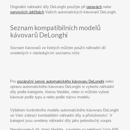
Originální náhradní díly DeLonghi použijte při
opravách
nebo
servisních údržbách
Vašich automatických kávovarů DeLonghi.
Seznam kompatibilních modelů
kávovarů DeLonghi
Seznam kávovarů ve kterých můžete použít náhradní díl
uvedených v následujícím seznamu níže:
Pro
pozáruční servis automatického kávovaru DeLonghi
nebo
opravu automatického kávovaru DeLonghi si vyberte náhradní
díly podle kategorie, kterou hledáte, nebo si můžete vybrat
kávovar podle typu a nebo podle názvu modelu.
Výběrem konkrétního modelu automatického kávovaru DeLonghi
se Vám zobrazí kombatibilní náhradní díly a příslušenství. V
kategorii jsou uvedeny náhradní díly jako jednoduchý soupis.
Nenaleznete-li díl, který hledáte, zavolejte na telefonní číslo 608