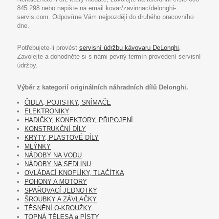
845 298 nebo napište na email kovar/zavinnac/delonghi-
servis.com. Odpovíme Vám nejpozději do druhého pracovního
dne.
Potřebujete-li provést
servisní údržbu kávovaru DeLonghi
,
Zavolejte a dohodněte si s námi pevný termín provedení servisní
údržby.
Výběr z kategorií originálních náhradních dílů Delonghi.
ČIDLA, POJISTKY, SNÍMAČE
ELEKTRONIKY
HADIČKY, KONEKTORY, PŘIPOJENÍ
KONSTRUKČNÍ DÍLY
KRYTY, PLASTOVÉ DÍLY
MLÝNKY
NÁDOBY NA VODU
NÁDOBY NA SEDLINU
OVLÁDACÍ KNOFLÍKY, TLAČÍTKA
POHONY A MOTORY
SPAŘOVACÍ JEDNOTKY
ŠROUBKY A ZÁVLAČKY
TĚSNĚNÍ O-KROUŽKY
TOPNÁ TĚLESA a PÍSTY