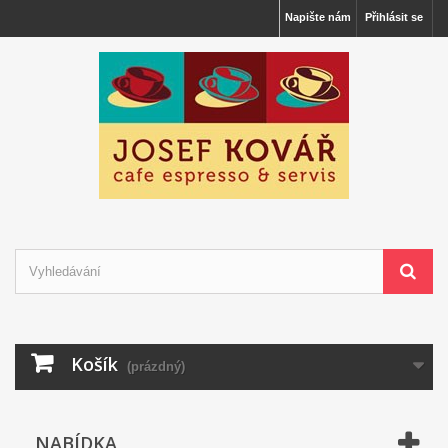
Napište nám
Přihlásit se
Košík
(prázdný)
NABÍDKA