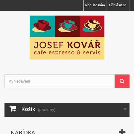
Napište nám
Přihlásit se
Košík
(prázdný)
NABÍDKA