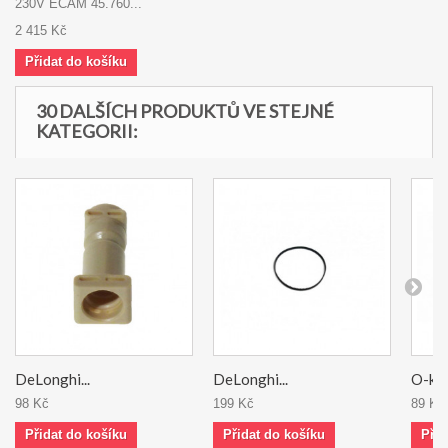
230V ECAM 45.760...
2 415 Kč
Přidat do košíku
30 DALŠÍCH PRODUKTŮ VE STEJNÉ
KATEGORII:
DeLonghi...
DeLonghi...
O-kro
98 Kč
199 Kč
89 Kč
Přidat do košíku
Přidat do košíku
Přid