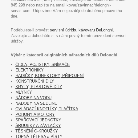
845 298 nebo napište na email kovar/zavinnac/delonghi-
servis.com. Odpovíme Vám nejpozději do druhého pracovního
dne.
Potřebujete-li provést
servisní údržbu kávovaru DeLonghi
,
Zavolejte a dohodněte si s námi pevný termín provedení servisní
údržby.
Výběr z kategorií originálních náhradních dílů Delonghi.
ČIDLA, POJISTKY, SNÍMAČE
ELEKTRONIKY
HADIČKY, KONEKTORY, PŘIPOJENÍ
KONSTRUKČNÍ DÍLY
KRYTY, PLASTOVÉ DÍLY
MLÝNKY
NÁDOBY NA VODU
NÁDOBY NA SEDLINU
OVLÁDACÍ KNOFLÍKY, TLAČÍTKA
POHONY A MOTORY
SPAŘOVACÍ JEDNOTKY
ŠROUBKY A ZÁVLAČKY
TĚSNĚNÍ O-KROUŽKY
TOPNÁ TĚLESA a PÍSTY