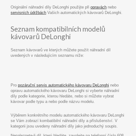
Originální náhradní díly DeLonghi použijte při
opravách
nebo
servisních údržbách
Vašich automatických kávovarů DeLonghi.
Seznam kompatibilních modelů
kávovarů DeLonghi
Seznam kávovarů ve kterých můžete použít náhradní díl
uvedených v následujícím seznamu níže:
Pro
pozáruční servis automatického kávovaru DeLonghi
nebo
opravu automatického kávovaru DeLonghi si vyberte náhradní
díly podle kategorie, kterou hledáte, nebo si můžete vybrat
kávovar podle typu a nebo podle názvu modelu.
Výběrem konkrétního modelu automatického kávovaru DeLonghi
se Vám zobrazí kombatibilní náhradní díly a příslušenství. V
kategorii jsou uvedeny náhradní díly jako jednoduchý soupis.
Nenaleznete-li díl, který hledáte, zavolejte na telefonní číslo 608