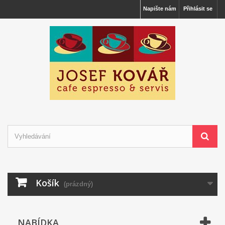
Napište nám
Přihlásit se
Košík
(prázdný)
NABÍDKA