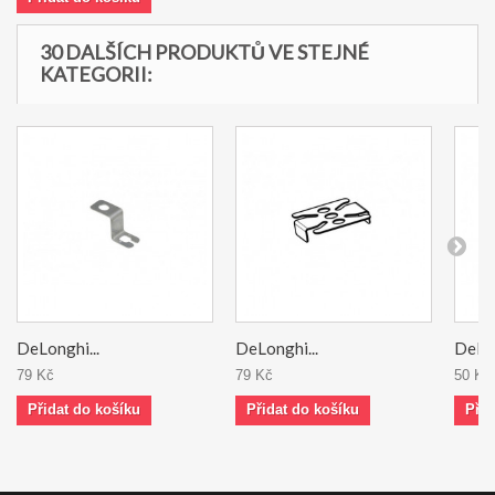
30 DALŠÍCH PRODUKTŮ VE STEJNÉ
KATEGORII:
DeLonghi...
DeLonghi...
DeLon
79 Kč
79 Kč
50 Kč
Přidat do košíku
Přidat do košíku
Přid