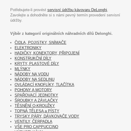
Potřebujete-li provést
servisní údržbu kávovaru DeLonghi
,
Zavolejte a dohodněte si s námi pevný termín provedení servisní
údržby.
Výběr z kategorií originálních náhradních dílů Delonghi.
ČIDLA, POJISTKY, SNÍMAČE
ELEKTRONIKY
HADIČKY, KONEKTORY, PŘIPOJENÍ
KONSTRUKČNÍ DÍLY
KRYTY, PLASTOVÉ DÍLY
MLÝNKY
NÁDOBY NA VODU
NÁDOBY NA SEDLINU
OVLÁDACÍ KNOFLÍKY, TLAČÍTKA
POHONY A MOTORY
SPAŘOVACÍ JEDNOTKY
ŠROUBKY A ZÁVLAČKY
TĚSNĚNÍ O-KROUŽKY
TOPNÁ TĚLESA a PÍSTY
TRYSKY PÁRY, DÁVKOVAČE VODY
VENTILY, ČERPADLA
VŠE PRO CAPPUCCINO