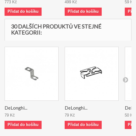
773 Kč
499 Kč
59 Kč
Přidat do košíku
Přidat do košíku
Přid
30 DALŠÍCH PRODUKTŮ VE STEJNÉ
KATEGORII:
DeLonghi...
DeLonghi...
DeLon
79 Kč
79 Kč
50 Kč
Přidat do košíku
Přidat do košíku
Přid