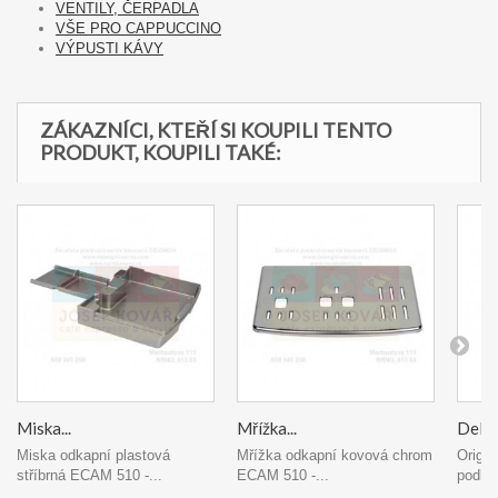
VENTILY, ČERPADLA
VŠE PRO CAPPUCCINO
VÝPUSTI KÁVY
ZÁKAZNÍCI, KTEŘÍ SI KOUPILI TENTO
PRODUKT, KOUPILI TAKÉ:
Miska...
Mřížka...
DeLon
Miska odkapní plastová
Mřížka odkapní kovová chrom
Origin
stříbrná ECAM 510 -...
ECAM 510 -...
podlož