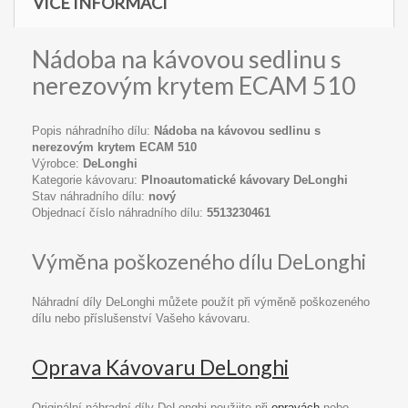
VÍCE INFORMACÍ
Nádoba na kávovou sedlinu s
nerezovým krytem ECAM 510
Popis náhradního dílu:
Nádoba na kávovou sedlinu s
nerezovým krytem ECAM 510
Výrobce:
DeLonghi
Kategorie kávovaru:
Plnoautomatické kávovary DeLonghi
Stav náhradního dílu:
nový
Objednací číslo náhradního dílu:
5513230461
Výměna poškozeného dílu DeLonghi
Náhradní díly DeLonghi můžete použít při výměně poškozeného
dílu nebo příslušenství Vašeho kávovaru.
Oprava Kávovaru DeLonghi
Originální náhradní díly DeLonghi použijte při
opravách
nebo