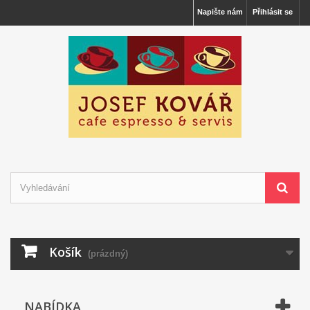
Napište nám
Přihlásit se
Košík
(prázdný)
NABÍDKA