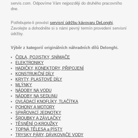
servis.com. Odpovíme Vám nejpozději do druhého pracovního
dne.
Potřebujete-li provést
servisní údržbu kávovaru DeLonghi
,
Zavolejte a dohodněte si s námi pevný termín provedení servisní
údržby.
Výběr z kategorií originálních náhradních dílů Delonghi.
ČIDLA, POJISTKY, SNÍMAČE
ELEKTRONIKY
HADIČKY, KONEKTORY, PŘIPOJENÍ
KONSTRUKČNÍ DÍLY
KRYTY, PLASTOVÉ DÍLY
MLÝNKY
NÁDOBY NA VODU
NÁDOBY NA SEDLINU
OVLÁDACÍ KNOFLÍKY, TLAČÍTKA
POHONY A MOTORY
SPAŘOVACÍ JEDNOTKY
ŠROUBKY A ZÁVLAČKY
TĚSNĚNÍ O-KROUŽKY
TOPNÁ TĚLESA a PÍSTY
TRYSKY PÁRY, DÁVKOVAČE VODY