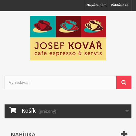
Napište nám
Přihlásit se
Košík
(prázdný)
NABÍDKA