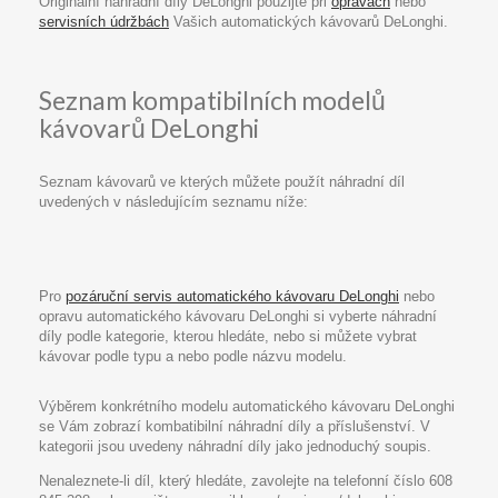
Originální náhradní díly DeLonghi použijte při
opravách
nebo
servisních údržbách
Vašich automatických kávovarů DeLonghi.
Seznam kompatibilních modelů
kávovarů DeLonghi
Seznam kávovarů ve kterých můžete použít náhradní díl
uvedených v následujícím seznamu níže:
Pro
pozáruční servis automatického kávovaru DeLonghi
nebo
opravu automatického kávovaru DeLonghi si vyberte náhradní
díly podle kategorie, kterou hledáte, nebo si můžete vybrat
kávovar podle typu a nebo podle názvu modelu.
Výběrem konkrétního modelu automatického kávovaru DeLonghi
se Vám zobrazí kombatibilní náhradní díly a příslušenství. V
kategorii jsou uvedeny náhradní díly jako jednoduchý soupis.
Nenaleznete-li díl, který hledáte, zavolejte na telefonní číslo 608