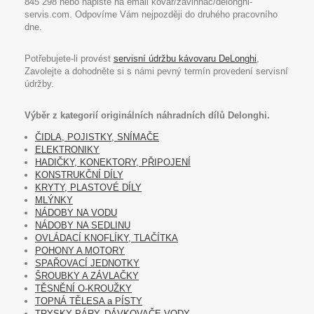
845 298 nebo napište na email kovar/zavinnac/delonghi-
servis.com. Odpovíme Vám nejpozději do druhého pracovního
dne.
Potřebujete-li provést
servisní údržbu kávovaru DeLonghi
,
Zavolejte a dohodněte si s námi pevný termín provedení servisní
údržby.
Výběr z kategorií originálních náhradních dílů Delonghi.
ČIDLA, POJISTKY, SNÍMAČE
ELEKTRONIKY
HADIČKY, KONEKTORY, PŘIPOJENÍ
KONSTRUKČNÍ DÍLY
KRYTY, PLASTOVÉ DÍLY
MLÝNKY
NÁDOBY NA VODU
NÁDOBY NA SEDLINU
OVLÁDACÍ KNOFLÍKY, TLAČÍTKA
POHONY A MOTORY
SPAŘOVACÍ JEDNOTKY
ŠROUBKY A ZÁVLAČKY
TĚSNĚNÍ O-KROUŽKY
TOPNÁ TĚLESA a PÍSTY
TRYSKY PÁRY, DÁVKOVAČE VODY