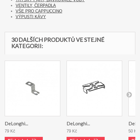
VENTILY, ČERPADLA
VŠE PRO CAPPUCCINO
VÝPUSTI KÁVY
30 DALŠÍCH PRODUKTŮ VE STEJNÉ
KATEGORII:
DeLonghi...
DeLonghi...
DeLon
79 Kč
79 Kč
50 Kč