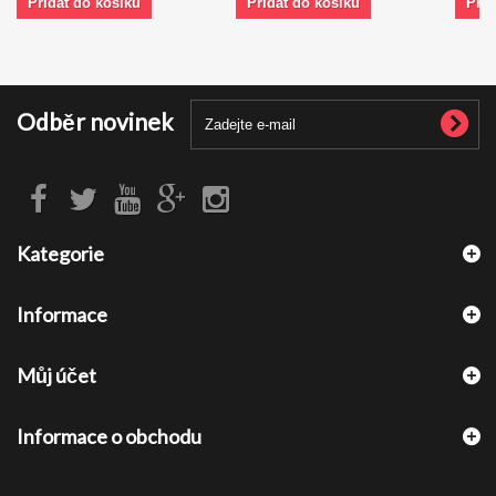
Přidat do košíku
Přidat do košíku
Přid
Odběr novinek
Kategorie
Informace
Můj účet
Informace o obchodu