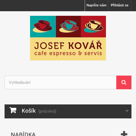
Napište nám
Přihlásit se
Košík
(prázdný)
NABÍDKA