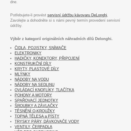
dne.
Potřebujete-li provést
servisní údržbu kávovaru DeLonghi
,
Zavolejte a dohodněte si s námi pevný termín provedení servisní
údržby.
Výběr z kategorií originálních náhradních dílů Delonghi.
ČIDLA, POJISTKY, SNÍMAČE
ELEKTRONIKY
HADIČKY, KONEKTORY, PŘIPOJENÍ
KONSTRUKČNÍ DÍLY
KRYTY, PLASTOVÉ DÍLY
MLÝNKY
NÁDOBY NA VODU
NÁDOBY NA SEDLINU
OVLÁDACÍ KNOFLÍKY, TLAČÍTKA
POHONY A MOTORY
SPAŘOVACÍ JEDNOTKY
ŠROUBKY A ZÁVLAČKY
TĚSNĚNÍ O-KROUŽKY
TOPNÁ TĚLESA a PÍSTY
TRYSKY PÁRY, DÁVKOVAČE VODY
VENTILY, ČERPADLA