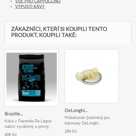
VŠE PRO CAPPUCCINO
VÝPUSTI KÁVY
ZÁKAZNÍCI, KTEŘÍ SI KOUPILI TENTO
PRODUKT, KOUPILI TAKÉ:
DeLonghi...
Brazílie...
Průtokoměr (turbínka) pro
Káva z Fazenda Da Lagoa
kávovary DeLonghi...
nabízí vyvážený a jemný...
289 Kč
409 Kč