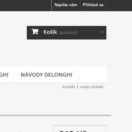
Napište nám
Přihlásit se
Košík
(prázdný)
GHI
NÁVODY DELONGHI
kontakt
mapa stránek