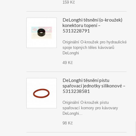
159 Kč
DeLonghi těsnění (o-kroužek)
konektoru topení –
5313228791
Originální O-kroužek pro hydraulické
spoje topných těles kávovarů
DeLonghi
49 Kč
DeLonghi těsnění pístu
spařovací jednotky silikonové –
5313238581
Originální O-kroužek pístu
spařovací komory pro kávovary
DeLonghi...
98 Kč