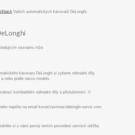
držbách
Vašich automatických kávovarů DeLonghi.
DeLonghi
sledujícím seznamu níže:
atického kávovaru DeLonghi si vyberte náhradní díly
pu a nebo podle názvu modelu.
razí kombatibilní náhradní díly a příslušenství. V
8 nebo napište na email kovar/zavinnac/delonghi-servis.com.
hodněte si s námi pevný termín provedení servisní údržby.