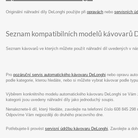
Originální náhradní díly DeLonghi použijte při
opravách
nebo
servisních ú
Seznam kompatibilních modelů kávovarů 
Seznam kávovarů ve kterých můžete použít náhradní díl uvedených v ná
Pro
pozáruční servis automatického kávovaru DeLonghi
nebo opravu autom
podle kategorie, kterou hledáte, nebo si můžete vybrat kávovar podle ty
Výběrem konkrétního modelu automatického kávovaru DeLonghi se Vám zob
kategorii jsou uvedeny náhradní díly jako jednoduchý soupis.
Nenaleznete-li díl, který hledáte, zavolejte na telefonní číslo 608 845 29
Odpovíme Vám nejpozději do druhého pracovního dne.
Potřebujete-li provést
servisní údržbu kávovaru DeLonghi
, Zavolejte a do