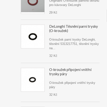
Originální O-kroužek parního okruhu
pro kávovary DeLonghi
29 Kč
DeLonghi Těsnění parní trysky
(O-kroužek)
O-kroužek parní trysky DeLonghi,
těsnění 5313217751, těsnění trysky
na...
32 Kč
O-kroužek připojení vnitřní
trysky páry
O-kroužek připojení vnitřní trysky
páry
32 Kč