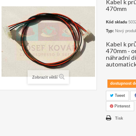
Kabel k pr
470mm
Kód skladu
503
Typ:
Nový produ
Kabel k pr
470mm - or
náhradní d
automatick
Zobrazit větší
dostupnost d
Tweet
Pinterest
Tisk