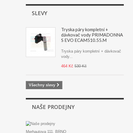
SLEVY
Tryska páry kompletní +
dávkovač vody PRIMADONNA
S EVO ECAM510.55.M
Tryska páry kompletní + dávkovač
vody...
464 Kč
530 Kč
Všechny slevy
NAŠE PRODEJNY
Merhautova 111, BRNO