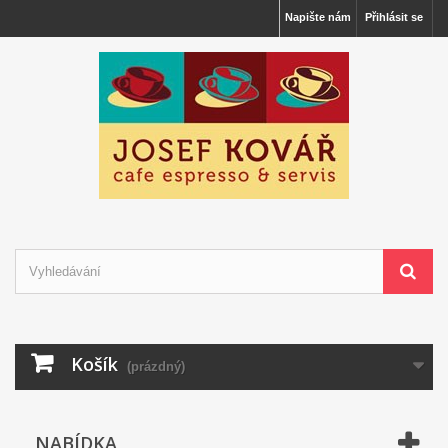
Napište nám
Přihlásit se
Košík
(prázdný)
NABÍDKA