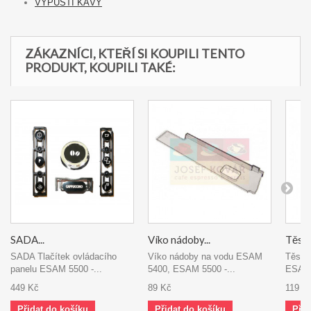
VÝPUSTI KÁVY
ZÁKAZNÍCI, KTEŘÍ SI KOUPILI TENTO
PRODUKT, KOUPILI TAKÉ:
SADA...
Víko nádoby...
Těsně
SADA Tlačítek ovládacího
Víko nádoby na vodu ESAM
Těsně
panelu ESAM 5500 -...
5400, ESAM 5500 -...
ESAM -
449 Kč
89 Kč
119 K
Přidat do košíku
Přidat do košíku
Přid