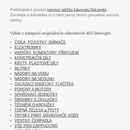
Potřebujete-li provést
servisní údržbu kávovaru DeLonghi
,
Zavolejte a dohodněte si s námi pevný termín provedení servisní
údržby.
Výběr z kategorií originálních náhradních dílů Delonghi.
ČIDLA, POJISTKY, SNÍMAČE
ELEKTRONIKY
HADIČKY, KONEKTORY, PŘIPOJENÍ
KONSTRUKČNÍ DÍLY
KRYTY, PLASTOVÉ DÍLY
MLÝNKY
NÁDOBY NA VODU
NÁDOBY NA SEDLINU
OVLÁDACÍ KNOFLÍKY, TLAČÍTKA
POHONY A MOTORY
SPAŘOVACÍ JEDNOTKY
ŠROUBKY A ZÁVLAČKY
TĚSNĚNÍ O-KROUŽKY
TOPNÁ TĚLESA a PÍSTY
TRYSKY PÁRY, DÁVKOVAČE VODY
VENTILY, ČERPADLA
VŠE PRO CAPPUCCINO